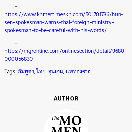
–
https://www.khmertimeskh.com/501701786/hun-
sen-spokesman-warns-thai-foreign-ministry-
spokesman-to-be-careful-with-his-words/
–
https://mgronline.com/onlinesection/detail/9680
000056830
Tags:
กัมพูชา
,
ไทย
,
ฮุนเซน
,
แพทองธาร
AUTHOR