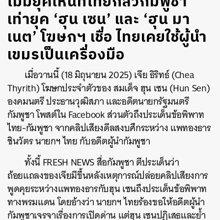
ไม่มียุคไหนที่ไทยกลัวกัมพูชา
เท่ายุค ‘ฮุน เซน’ และ ‘ฮุน มา
เนต’ โฆษกฯ เชื่อ ไทยเคยใช้ผู้นำ
เขมรเป็นเครื่องมือ
เมื่อวานนี้ (18 มิถุนายน 2025) เจีย ธิริทธ์ (Chea
Thyrith) โฆษกประจำตัวของ สมเด็จ ฮุน เซน (Hun Sen)
องคมนตรี ประธานวุฒิสภา และอดีตนายกรัฐมนตรี
กัมพูชา โพสต์ใน Facebook ส่วนตัวถึงประเด็นข้อพิพาท
ไทย-กัมพูชา จากคลิปเสียงดีลสงบศึกระหว่าง แพทองธาร
ชินวัตร นายกฯ ไทย กับอดีตผู้นำกัมพูชา
ทั้งนี้ FRESH NEWS สื่อกัมพูชา ตีประเด็นว่า
ถ้อยแถลงของเจียมีขึ้นหลังเหตุการณ์ปล่อยคลิปเสียงการ
พูดคุยระหว่างแพทองธารกับฮุน เซนถึงประเด็นข้อพิพาท
ทางพรมแดน โดยอ้างว่า นายกฯ ไทยร้องขอให้​อดีตผู้นำ
กัมพูชาเจรจาเรื่องการเปิดด่าน แต่ฮุน เซนปฏิเสธและย้ำ