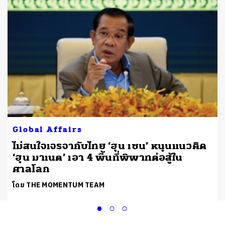
Global Affairs
น
ไม่สนใจเจรจากับไทย ‘ฮุน เซน’ หนุนแนวคิด
‘ฮุน มาเนต’ เอา 4 พื้นที่พิพาทต่อสู้ใน
ศาลโลก
โดย THE MOMENTUM TEAM