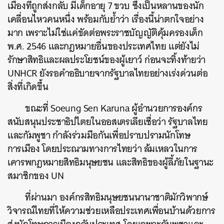
เมืองที่ถูกส่งกลับ มีเด็กอายุ 7 ขวบ ซึ่งเป็นหลานของนัก
เคลื่อนไหวคนหนึ่ง พร้อมกับย้ำว่า เรื่องนี้น่าตกใจอย่าง
มาก เพราะไม่ใช่แค่ขัดต่อพระราชบัญญัติคุ้มครองเด็ก
พ.ศ. 2546 และกฎหมายอื่นของประเทศไทย แต่ยังไม่
รักษาสิทธิและผลประโยชน์ของผู้เยาว์ ก่อนจะทิ้งท้ายว่า
UNHCR ยังรอคำอธิบายจากรัฐบาลไทยอย่างเร่งด่วนต่อ
สิ่งที่เกิดขึ้น
ค้นหา
ขณะที่ Soeung Sen Karuna ผู้อำนวยการองค์กร
SHARE
TWEET
LINE
EMAIL
สนับสนุนประชาธิปไตยในออสเตรเลียเชื่อว่า รัฐบาลไทย
และกัมพูชา กำลังร่วมมือกันเพื่อปราบปรามนักโทษ
การเมือง โดยประณามทางการไทยว่า ล้มเหลวในการ
เคารพกฎหมายสิทธิมนุษยชน และสิทธิของผู้ลี้ภัยในฐานะ
สมาชิกของ UN
ที่ผ่านมา องค์กรสิทธิมนุษยชนนานาชาติมักวิพากษ์
วิจารณ์ไทยที่ให้ความช่วยเหลือประเทศเพื่อนบ้านด้วยการ