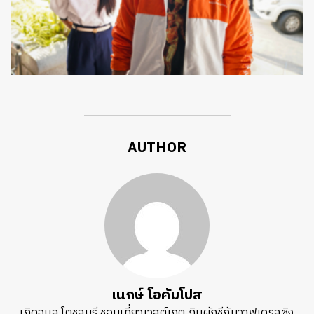
ค้นหา
AUTHOR
SHARE
TWEET
LINE
EMAIL
เนกษ์ โอคัมโปส
เกิดอุบล โตชลบุรี ชอบเที่ยวเวสต์เกต กินผักชีกับวาฟูเดรสซิง