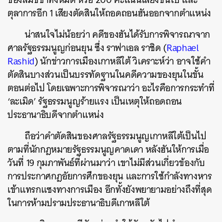
ตุลาการอีก 1 เสียงตัดสินให้ถอดถอนฮันออกจากตำแหน่ง
น่าสนใจไม่น้อยว่า คดีของฮันได้รับการพิจารณาจาก
ศาลรัฐธรรมนูญก่อนยุน ซึ่ง ราฟาเอล ราชิด (
Raphael
Rashid
) นักข่าวการเมืองเกาหลีใต้ วิเคราะห์ว่า อาจใช้คำ
ตัดสินบางส่วนเป็นบรรทัดฐานในคดีความของยุนในขั้น
ตอนต่อไป โดยเฉพาะการพิจารณาว่า อะไรคือการกระทำที่
‘ละเมิด’ รัฐธรรมนูญร้ายแรง เป็นเหตุให้ถอดถอน
ประธานาธิบดีจากตำแหน่ง
ถือว่าคำตัดสินของศาลรัฐธรรมนูญเกาหลีใต้เป็นไป
ตามที่นักกฎหมายรัฐธรรมนูญคาดเดา หลังฮันให้การเมื่อ
วันที่ 19 กุมภาพันธ์ที่ผ่านมาว่า เขาไม่มีส่วนเกี่ยวข้องกับ
การประกาศกฎอัยการศึกของยุน และการใช้กำลังทางหาร
ค้นหา
เข้าแทรกแซงทางการเมือง อีกทั้งยังพยายามอย่างถึงที่สุด
SHARE
TWEET
LINE
EMAIL
ในการห้ามปรามประธานาธิบดีเกาหลีใต้