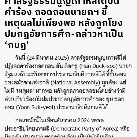
ศาลรัฐธรรมนูญเกาหลีใต้ปัด
คำร้อง ถอดถอนนายกฯ ชี้
เหตุผลไม่เพียงพอ หลังถูกโยง
ปมกฎอัยการศึก-กล่าวหาเป็น
‘กบฏ’
วันนี้ (24 มีนาคม 2025) ศาลรัฐธรรมนูญเกาหลีใต้
ปฏิเสธคำร้องถอดถอน ฮัน ด็อกซู (Han Duck-soo) นายก
รัฐมนตรีและรักษาการประธานาธิบดีเกาหลีใต้ ชี้ขั้นตอน
ของสมัชชาแห่งชาติ (National Assembly) ถูกต้อง แต่
ไม่มี ‘เหตุผล’ มากพอ หลังถูกสภาถอดถอนโดยอ้างว่ามี
ส่วนเกี่ยวข้องกับปมประกาศกฎอัยการศึกของ ยุน ซอก
ยอล (Yoon Suk-yeol) ประธานาธิบดีเกาหลีใต้
ก่อนหน้านี้ในเดือนธันวาคม 2024
พรรค
ประชาธิปไตยเกาหลี (Democratic Party of Korea) หรือ
มินจูดัง (민주당) พรรคฝ่ายค้าน เป็นผู้นำยื่นเรื่อง