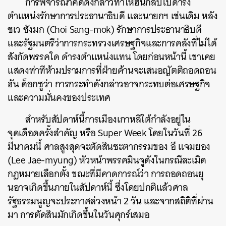
การพิจารณาคดีดังกล่าวทำให้ฮันกลับไปดำรง
ตำแหน่งรักษาการประธานาธิบดี และนายกฯ เช่นเดิม หลัง
ชเว ซังมก (Choi Sang-mok) รักษาการประธานาธิบดี
และรัฐมนตรีว่าการกระทรวงเศรษฐกิจและการคลังที่ไม่ได้
สังกัดพรรคใด ดำรงตำแหน่งแทน โดยก่อนหน้านี้ เขาเคย
แสดงท่าทีห้ามปรามการที่ฝ่ายค้านจะเสนอญัตติถอดถอน
ฮัน ด็อกซูว่า การกระทำดังกล่าวอาจกระทบต่อเศรษฐกิจ
และความมั่นคงของประเทศ
สำหรับสัปดาห์นี้การเมืองเกาหลีใต้กำลังอยู่ใน
จุดเดือดครั้งสำคัญ หรือ Super Week โดยในวันที่ 26
มีนาคมนี้ ศาลสูงสุดจะตัดสินชะตากรรมของ อี แจมยอง
(Lee Jae-myung) หัวหน้าพรรคมินจูดังในกรณีละเมิด
กฎหมายเลือกตั้ง ขณะที่มีคาดการณ์ว่า การถอดถอนยุ
นอาจเกิดขึ้นภายในสัปดาห์นี้ ซึ่งโดยปกติแล้วศาล
รัฐธรรมนูญจะประกาศล่วงหน้า 2 วัน และจากสถิติที่ผ่าน
มา การตัดสินมักเกิดขึ้นในวันศุกร์เสมอ