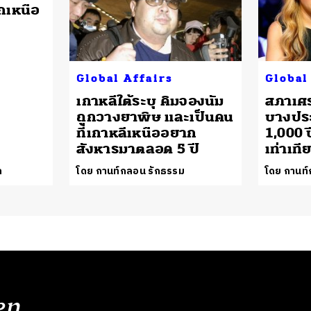
รกเหนือ
Global Affairs
Global
เกาหลีใต้ระบุ คิมจองนัม
สภาเศ
ถูกวางยาพิษ และเป็นคน
บางประ
ที่เกาหลีเหนืออยาก
1,000 ป
สังหารมาตลอด 5 ปี
เท่าเที
ล
โดย กานท์กลอน รักธรรม
โดย กานท
en