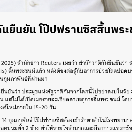
ันยืนยัน โป๊ปฟรานซิสสิ้นพระ
น 2025) สำนักข่าว Reuters เผยว่า สำนักวาติกันยืนยันว่
is) สิ้นพระชนม์แล้ว หลังต้องต่อสู้กับอาการป่วยโรคปอดบว
อนกุมภาพันธ์ที่ผ่านมา
กันยืนยันว่า ประมุขแห่งรัฐวาติกันจากโลกนี้ไปอย่าสงบในวัย
น แต่ไม่ได้เปิดเผยรายละเอียดสาเหตุการสิ้นพระชนม์ โดยหล
งค์ใหม่ภายใน 15-20 วัน
ที่ 14 กุมภาพันธ์ โป๊ปฟรานซิสต้องเข้ารักษาตัวในโรงพยาบ
อดบวมทั้ง 2 ข้าง ทำให้หายใจลำบากและมีอาการแทรกซ้อ