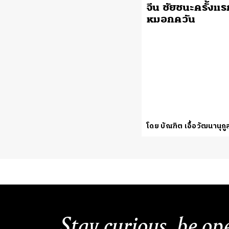
จีน ชัยชนะครั้งแ
หมอกควัน
โดย บัณฑิต เอื้อวัฒนานุกู
Stay curious, be op