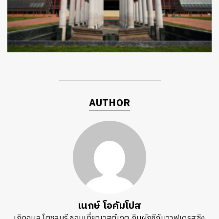
ค้นหา
AUTHOR
SHARE
TWEET
LINE
EMAIL
เนกษ์ โอคัมโปส
เกิดอุบล โตชลบุรี ชอบเที่ยวเวสต์เกต กินผักชีกับวาฟูเดรสซิง