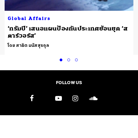
Global Affairs
‘ทรัมป์’ เสนอแผนป้องกันประเทศย้อนยุค ‘ส
ตาร์วอร์ส’
โดย สาธิต มนัสสุรกุล
FOLLOW US