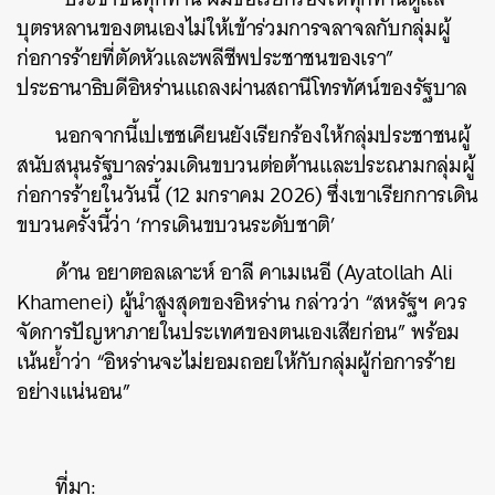
บุตรหลานของตนเองไม่ให้เข้าร่วมการจลาจลกับกลุ่มผู้
ก่อการร้ายที่ตัดหัวและพลีชีพประชาชนของเรา”
ประธานาธิบดีอิหร่านแถลงผ่านสถานีโทรทัศน์ของรัฐบาล
นอกจากนี้เปเซชเคียนยังเรียกร้องให้กลุ่มประชาชนผู้
สนับสนุนรัฐบาลร่วมเดินขบวนต่อต้านและประณามกลุ่มผู้
ก่อการร้ายในวันนี้ (12 มกราคม 2026) ซึ่งเขาเรียกการเดิน
ขบวนครั้งนี้ว่า ‘การเดินขบวนระดับชาติ’
ด้าน อยาตอลเลาะห์ อาลี คาเมเนอี (Ayatollah Ali
Khamenei) ผู้นำสูงสุดของอิหร่าน กล่าวว่า “สหรัฐฯ ควร
จัดการปัญหาภายในประเทศของตนเองเสียก่อน” พร้อม
เน้นย้ำว่า “อิหร่านจะไม่ยอมถอยให้กับกลุ่มผู้ก่อการร้าย
ค้นหา
อย่างแน่นอน”
SHARE
TWEET
LINE
EMAIL
ที่มา: