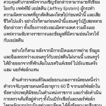
ควบคุมตัวภายหลังจากเผชิญข้อกล่าวหามากมายที่เชื่อม
โยงกับ เจฟฟรีย์ เอปสตีน (Jeffrey Epstein) ผู้กระทำ
ความผิดทางเพศที่ถูกตัดสินลงโทษไปก่อนหน้านี้ และเสีย
ชีวิตไปแล้ว อย่างไรก็ตามก่อนหน้านี้แอนดรูว์ปฏิเสธหลาย
ข้อกล่าวหา ทั้งเรื่องการล่วงละเมิดทางเพศ รวมถึงเผย
แพร่ความลับทางราชการและข้อมูลที่มีความอ่อนไหวให้
กับเอปสตีน
อย่างไรก็ตาม หลังจากมีการเปิดเผยภาพถ่าย ข้อมูล
และอีเมลระหว่างแอนดรูว์กับเอปสตีนไม่นานนี้ แอนดรูว์
ได้ย้ายออกจากที่พักเดิมในเขตวินด์เซอร์ ไปยังแซนดริง
แฮม นอร์ฟอล์กแทน
ด้านตำรวจเทมส์วัลเลย์ออกแถลงการณ์ตอนหนึ่งว่า
ตำรวจจับกุมชายคนหนึ่งอายุราว 60 ปี จากนอร์ฟอล์กใน
ข้อหาประพฤติมิชอบในตำแหน่งราชการ และกำลังดำเนิน
การตรวจค้นที่อยู่ต่างๆ ทั้งในเบิร์กเชียร์และนอร์ฟอล์ก
โดยหลังจากประเมินอย่างละเอียด ได้ตั้งข้อหาและสืบสวน