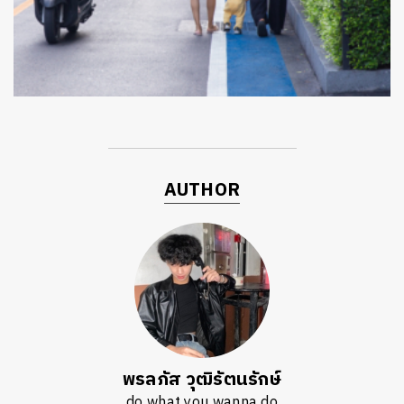
ค้นหา
AUTHOR
SHARE
TWEET
LINE
EMAIL
พรลภัส วุฒิรัตนรักษ์
do what you wanna do