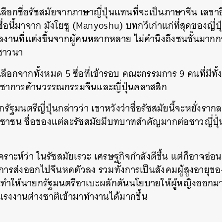
ี่เลือกชื่อรัชสมัยจากภาษาญี่ปุ่นแทนที่จะเป็นภาษาจีน เลข
ชื่อนี้มาจาก มังโยชู (Manyoshu) บทกวีเก่าแก่ที่สุดของญี่ปุ
ลงานที่แต่งขึ้นจากผู้คนหลากหลาย ไม่คำนึงถึงชนชั้นมากกว
ะชาวนา
ัดเลือกจากทั้งหมด 5 ชื่อที่เข้ารอบ คณะกรรมการ 9 คนที่มีทั
ิชาการด้านวรรณกรรมจีนและญี่ปุ่นคลาสสิก
ัฐมนตรีญี่ปุ่นกล่าวว่า เขาหวังว่าชื่อรัชสมัยนี้จะหยั่งราก
าชน ชื่อของแต่ละรัชสมัยมีบทบาทสำคัญมากต่อชาวญี่ปุ่
ิเคราะห์ว่า ในรัชสมัยเรวะ เศรษฐกิจกำลังดีขึ้น แต่ก็อาจอ่
การส่งออกไปจีนหดตัวลง รวมทั้งการเป็นสังคมผู้สูงอายุของ
ำให้นายกรัฐมนตรีอาเบะผลักดันนโยบายให้ผู้หญิงออก
้แรงงานต่างชาติเข้ามาทำงานได้มากขึ้น