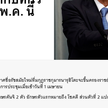
 พ.ค. นี้
กาศชื่อรัชสมัยใหม่ที่มกุฏราชกุมารนารุฮิโตะจะขึ้นครองราช
ารประชุมเมื่อเช้าวันที่ 1 เมษายน
ักษรคันจิ 2 ตัว อักษรตัวแรกหมายถึง โชคดี ส่วนตัวที่ 2 แป