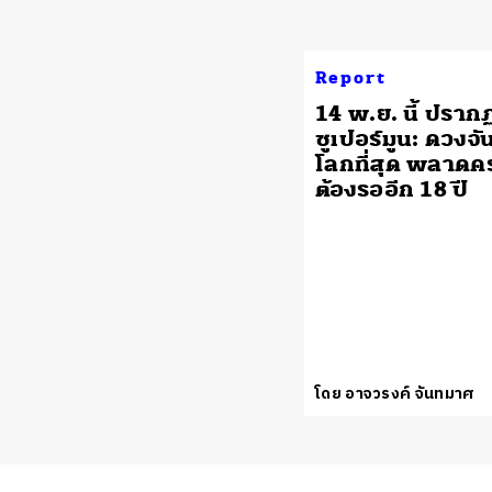
Report
14 พ.ย. นี้ ปรา
ซูเปอร์มูน: ดวงจั
โลกที่สุด พลาดครั้
ต้องรออีก 18 ปี
โดย อาจวรงค์ จันทมาศ