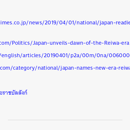
times.co.jp/news/2019/04/01/national/japan-read
i.com/Politics/Japan-unveils-dawn-of-the-Reiwa-era
jp/english/articles/20190401/p2a/00m/0na/006000
.com/category/national/japan-names-new-era-reiw
นหา
SHARE
TWEET
LINE
EMAIL
ะราชบัลลังก์