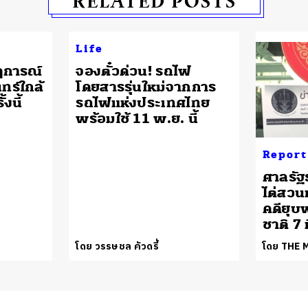
RELATED POSTS
Life
กฏการณ์
จองตั๋วด่วน! รถไฟ
นทร์ใกล้
โดยสารรุ่นใหม่จากการ
งนี้
รถไฟแห่งประเทศไทย
พร้อมใช้ 11 พ.ย. นี้
Report
ศาลรัฐ
ไต่สวนเ
คดียุบ
ชาติ 7 ม
โดย วรรษชล คัวดรี้
โดย THE