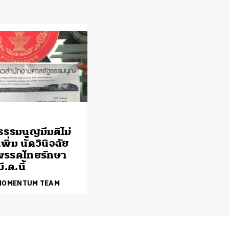
ธรรมนูญมีมติไม่
พิ่ม นัดวินิจฉัย
พรรคไทยรักษา
ี.ค.นี้
 MOMENTUM TEAM