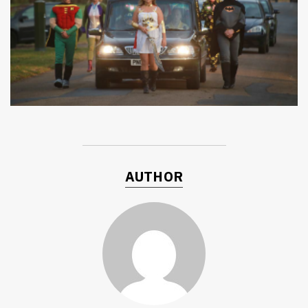
ค้นหา
AUTHOR
SHARE
TWEET
LINE
EMAIL