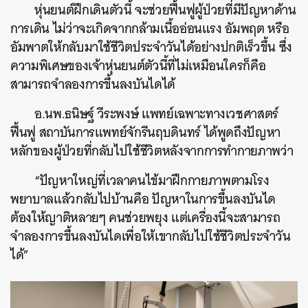
หุ่นยนต์ฝึกเดินตัวนี้ จะช่วยฟื้นฟูผู้ป่วยที่มีปัญหาด้าน
การเดิน ไม่ว่าจะเกิดจากกล้ามเนื้ออ่อนแรง อัมพฤต หรือ
อัมพาตให้กลับมาใช้ชีวิตประจำวันได้อย่างปกติเร็วขึ้น ซึ่ง
ค้นหา
ความพิเศษของเจ้าหุ่นยนต์ตัวนี้ที่ไม่เหมือนใครก็คือ
SHARE
TWEET
LINE
EMAIL
สามารถจำลองการขึ้นลงบันไดได้
อ.นพ.ธนิษฐ์ วีระพงษ์ แพทย์เฉพาะทางเวชศาสตร์
ฟื้นฟู สถาบันการแพทย์จักรีนฤบดินทร์ ได้พูดถึงปัญหา
หลักของผู้ป่วยที่กลับไปใช้ชีวิตหลังจากการทำกายภาพว่า
“ปัญหาใหญ่ที่เวลาคนไข้มาฝึกกายภาพตามโรง
พยาบาลแล้วกลับไปบ้านคือ ปัญหาในการขึ้นลงบันได
ต้องให้ญาติหลายๆ คนช่วยพยุง แต่เครื่องนี้จะสามารถ
จำลองการขึ้นลงบันไดเพื่อให้เขากลับไปใช้ชีวิตประจำวัน
ได้”