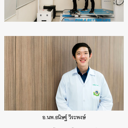
อ.นพ.ธนิษฐ์ วีระพงษ์