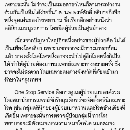
เพราะฉะนั้น ไม่ว่าจะเป็นหมอสาขาไหนก็สามารถทำงาน
ร่วมกันเป็นทีมได้ง่ายขึ้น” ศ. นพ.พงษ์ศักดิ์ อธิบายถึงอีก
หนึ่งจุดเด่นของโรงพยาบาล ซึ่งเรียกอีกอย่างหนึ่งว่า
คลินิกแบบบูรณาการ โดยยึดผู้ป่วยเป็นศูนย์กลาง
เนื่องจากปัญหาใหญ่อีกหนึ่งอย่างของผู้ป่วยคือ ไม่ได้
เป็นเพียงโรคเดียว เพราะนอกจากจะมีภาวะแทรกซ้อน
แล้ว บางครั้งโรคโรคหนึ่งอาจจะนำไปสู่อีกโรคหนึ่งก็เป็น
ได้ ทำให้ผู้ป่วยต้องมาพบแพทย์เฉพาะทางหลายครั้ง ซึ่ง
อาจจะไม่สะดวก โดยเฉพาะคนต่างจังหวัดที่ต้องเข้ามา
รักษาในกรุงเทพฯ
One Stop Service คือการดูแลผู้ป่วยแบบองค์รวม
โดยสถาบันการแพทย์จักรีนฤบดินทร์จะจัดตั้งคลินิกเฉพาะ
โรค เช่น กลุ่มคลินิกของผู้ป่วยเบาหวานและโรคข้างเคียงที่
เกิดขึ้น เพราะฉะนั้นการตรวจผู้ป่วยกลุ่มนี้ ทางโรง
พยาบาลจะมีทั้งหมอเบาหวาน หมอโรคไต หมอสมอง