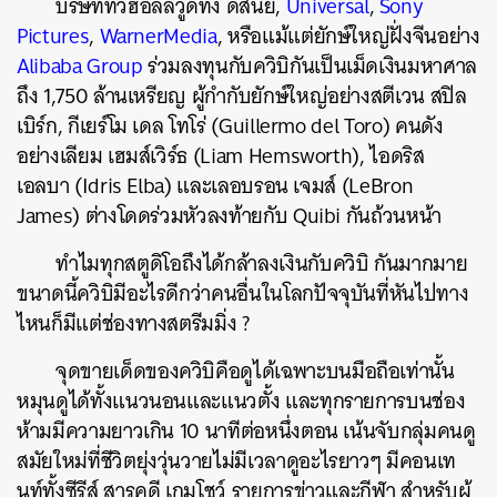
บริษัททั่วฮอลลีวูดทั้ง ดิสนีย์,
Universal
,
Sony
Pictures
,
WarnerMedia
, หรือแม้แต่ยักษ์ใหญ่ฝั่งจีนอย่าง
Alibaba Group
ร่วมลงทุนกับควิบิกันเป็นเม็ดเงินมหาศาล
ถึง 1,750 ล้านเหรียญ ผู้กำกับยักษ์ใหญ่อย่างสตีเวน สปิล
เบิร์ก, กีเยร์โม เดล โทโร่ (Guillermo del Toro) คนดัง
อย่างเลียม เฮมส์เวิร์ธ (Liam Hemsworth), ไอดริส
เอลบา (Idris Elba) และเลอบรอน เจมส์ (LeBron
James) ต่างโดดร่วมหัวลงท้ายกับ Quibi กันถ้วนหน้า
ทำไมทุกสตูดิโอถึงได้กล้าลงเงินกับควิบิ กันมากมาย
ขนาดนี้ควิบิมีอะไรดีกว่าคนอื่นในโลกปัจจุบันที่หันไปทาง
ไหนก็มีแต่ช่องทางสตรีมมิ่ง ?
จุดขายเด็ดของควิบิคือดูได้เฉพาะบนมือถือเท่านั้น
หมุนดูได้ทั้งแนวนอนและแนวตั้ง และทุกรายการบนช่อง
ห้ามมีความยาวเกิน 10 นาทีต่อหนึ่งตอน เน้นจับกลุ่มคนดู
สมัยใหม่ที่ชีวิตยุ่งวุ่นวายไม่มีเวลาดูอะไรยาวๆ มีคอนเท
นท์ทั้งซีรีส์ สารคดี เกมโชว์ รายการข่าวและกีฬา สำหรับผู้