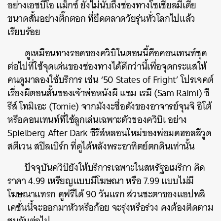
SHARE
TWEET
LINE
EMAIL
อย่างเอชบีโอ แม็กซ์ ยังไม่นับถึงช่องทางโซเชียลมีเดีย
ขนาดสั้นอย่างติ๊กตอก ที่ยึดตลาดวัยรุ่นทั่วโลกไปแล้ว
เรียบร้อย
ดูเหมือนทางรอดของควิบิในตอนนี้คือคอนเทนท์ชุด
ต่อไปที่ใช้จุดเด่นของช่องทางได้ดีกว่านี้เพื่อจุดกระแสให้
คนดูมาลองใช้บริการ เช่น ‘50 States of Fright’ โปรเจคต์
เรื่องผีตอนสั้นของเจ้าพ่อหนังผี แซม เรมี (Sam Raimi) ซี
รีส์ โทมิเอะ (Tomie) จากมังงะชื่อดังของอาจารย์จุนจิ อิโต้
หรือคอนเทนท์ที่ใช้ลูกเล่นเฉพาะตัวของควิบิเ อย่าง
Spielberg After Dark ซีรีส์หลอนใหม่ของพ่อมดฮอลลีวูด
สตีเวน สปิลเบิร์ก ที่ดูได้หลังพระอาทิตย์ตกดินเท่านั้น
ปัจจุบันควิบิยังให้บริการเฉพาะในสหรัฐอเมริกา คิด
ราคา 4.99 เหรียญแบบมีโฆษณา หรือ 7.99 แบบไม่มี
โฆษณาแทรก ดูฟรีได้ 90 วันแรก ส่วนชะตาของแอปพลิ
เคชั่นนี้จะออกมาหัวหรือก้อย จะรุ่งหรือร่วง คงต้องติดตาม
ชมกันต่อไป