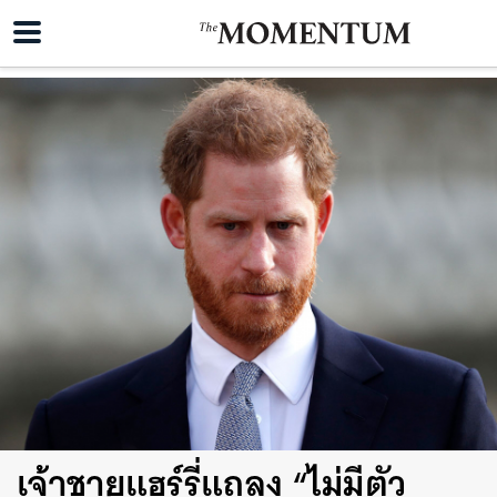
เจ้าชายแฮร์รี่แถลง “ไม่มีตัว