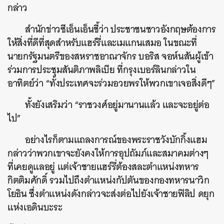
กล่าว
สำนักข่าวซีเอ็นเอ็นชี้ว่า ประชาชนชาวอังกฤษต้องการ
ให้สิ่งที่ดีที่สุดสำหรับแฮร์รี่และเมแกนเสมอ ในขณะที่
นายกรัฐมนตรีของสหราชอาณาจักร บอริส จอห์นสันผู้เข้า
ร่วมการประชุมสันติภาพลิเบีย ที่กรุงเบอร์ลินกล่าวใน
อาทิตย์ว่า “ทั้งประเทศจะร่วมอวยพรให้พวกเขาเจอสิ่งดีๆ”
ทั้งยังเสริมว่า “ราชวงศ์อยู่มานานแล้ว และจะอยู่ต่อ
ไป”
อย่างไรก็ตามแถลงการณ์ของพระราชวังบักกิ้งแฮม
กล่าวว่าพวกเขาจะยังคงให้การอุปถัมภ์และสมาคมต่างๆ
ที่เคยดูแลอยู่ แต่เจ้าชายแฮร์รี่ต้องสละตำแหน่งทหาร
กิตติมศักดิ์ รวมไปถึงตำแหน่งกัปตันของกองทหารนาวิก
โยธิน ซึ่งตำแหน่งดังกล่าวจะส่งต่อไปยังเจ้าชายฟิลิป ดยุก
แห่งเอดินบะระ