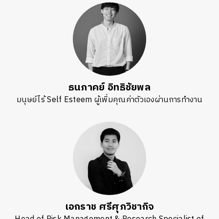
ค้นหา
SHARE
TWEET
LINE
EMAIL
ธนภาคย์ อิทธิชัยพล
มนุษย์ไร้ Self Esteem ผู้เพิ่มคุณค่าตัวเองผ่านการทำงาน
เอกราช ศรีศุภวิชากิจ