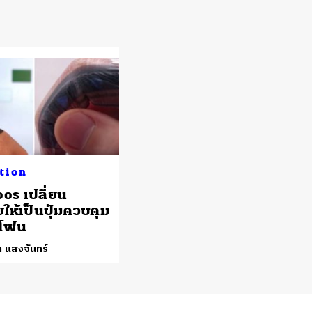
tion
oos เปลี่ยน
ให้เป็นปุ่มควบคุม
ตโฟน
 แสงจันทร์