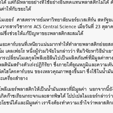
ได้
แต่ก็มีหลายอย่างที่ใช้อย่างอื่นทดแทนพลาสติกไม่ได้
ด
ณค่าให้กับขยะได้
มเออร์
ศาสตราจารย์มหาวิทยาลัยนอร์ธเวสเทิร์น
สหรัฐอเ
ในวารสารวิชาการ
ACS Central Science
เมื่อวันที่
23
ตุลาค
หม่ซึ่งช่วยให้แก้ปัญหาขยะพลาสติกสะสมได้
นพันธะคาร์บอนที่เหนียวแน่นมากทำให้ทำลายพลาสติกย่อย
โม
เดลเฟอโร
หนึ่งผู้ร่วมวิจัยในกล่าวว่า
ทีมวิจัยหาวิธีนำเอ
ารเปลี่ยนโมเลกุลโพลีเอธิลีนไปเป็นผลิตภัณฑ์ที่มีมูลค่าทางก
ตินัมสร้างตัวเร่งปฏิกิริยา
ซึ่งภายใต้อุณหภูมิและความ
ลิตไฮโดรคาร์บอน
ของเหลวคุณภาพสูงขึ้นมา
ซึ่งใช้ในน้ำมั
ะเครื่องสำอาง
พลีเมอร์พลาสติกให้เป็นน้ำมันเหลวที่มีมูลค่า
นอกจากนี้ย
ให้เกิดก๊าซเรือนกระจกและสารพิษได้ โปปเปลไมเออร์กล่าวว่
โยชน์ได้และมีมูลค่า
เราจึงต้องทำความเข้าใจว่าพลาสติกเห