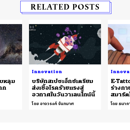
RELATED POSTS
Innovation
Innova
บหลุม
บริษัทสเปซเอ็กซ์เตรียม
E-Tatt
าก
ส่งเชื้อโรคร้ายแรงสู่
ร่างกาย
อวกาศในวันวาเลนไทน์นี้
สมาร์
โดย อาจวรงค์ จันทมาศ
โดย ธนาภา