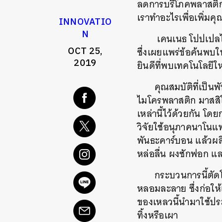
ลดการบริโภคพลาสติก
เราทำอะไรเพื่อเพิ่มคุ
INNOVATIO
N
เคนเนธ
โปปเปลไ
OCT 25,
ซึ่งเผยแพร่ข้อค้นพบ
2019
ยินดีที่พบเทคโนโลยีใ
คุณสมบัติที่เป็
ไมโครพลาสติก
มาสสิ
เหล่านี้ไว้ด้วยกัน
โดยก
วิจัยใช้อนุภาคนาโนแพล
พันธะคาร์บอน
แล้วผ
หล่อลื่น
ผงซักฟอก
แล
กระบวนการนี้ตัดโ
หลอมละลาย
ซึ่งก่อ
ของเหลวนี้นำมาใช้ประ
ทิ้งหรือเผา