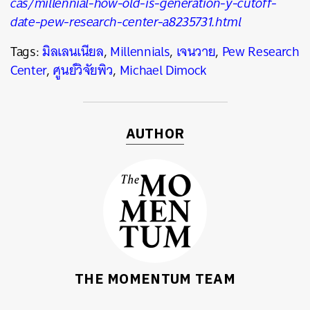
cas/millennial-how-old-is-generation-y-cutoff-
date-pew-research-center-a8235731.html
Tags:
มิลเลนเนียล
,
Millennials
,
เจนวาย
,
Pew Research
Center
,
ศูนย์วิจัยพิว
,
Michael Dimock
AUTHOR
THE MOMENTUM TEAM