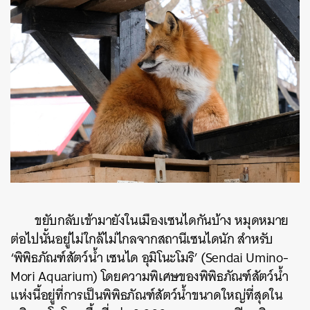
ขยับกลับเข้ามายังในเมืองเซนไดกันบ้าง หมุดหมาย
ต่อไปนั้นอยู่ไม่ใกล้ไม่ไกลจากสถานีเซนไดนัก สำหรับ
‘พิพิธภัณฑ์สัตว์น้ำ เซนได อุมิโนะโมริ’ (Sendai Umino-
Mori Aquarium) โดยความพิเศษของพิพิธภัณฑ์สัตว์น้ำ
แห่งนี้อยู่ที่การเป็นพิพิธภัณฑ์สัตว์น้ำขนาดใหญ่ที่สุดใน