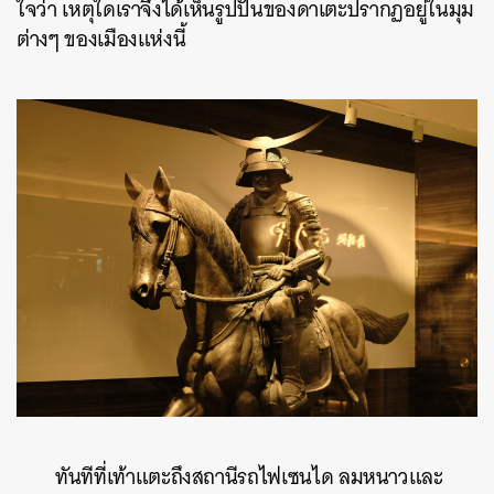
ใจว่า เหตุใดเราจึงได้เห็นรูปปั้นของดาเตะปรากฏอยู่ในมุม
ต่างๆ ของเมืองแห่งนี้
ทันทีที่เท้าแตะถึงสถานีรถไฟเซนได ลมหนาวและ