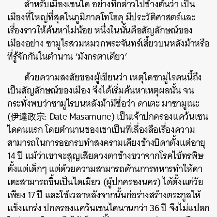
สำหรับเมืองเซนได อย่างที่กล่าวไปข้างต้นว่า เป็น
เมืองที่ใหญ่ที่สุดในภูมิภาคโทโฮคุ มีประวัติศาสตร์และ
เรื่องราวให้ค้นหาไม่น้อย หนึ่งในนั้นคือสัญลักษณ์ของ
เมืองอย่าง ซามูไรสวมหมวกพระจันทร์เสี้ยวบนหลังม้าหรือ
ที่รู้จักกันในตำนาน ‘มังกรตาเดียว’
ด้วยความสงสัยของผู้เขียนว่า เหตุใดซามูไรคนนี้ถึง
เป็นสัญลักษณ์ของเมือง จึงได้เริ่มค้นหาเหตุผลนั้น จน
กระทั่งพบว่าซามูไรบนหลังม้ามีชื่อว่า ดาเตะ มาซามูเนะ
(伊達政宗: Date Masamune) เป็นเจ้าปกครองแคว้นเซน
ไดคนแรก โดยตำนานของเขาเป็นที่เลื่องลือเรื่องความ
สามารถในการออกรบทำสงครามเคียงข้างบิดาตั้งแต่อายุ
14 ปี แม้ว่าเขาจะสูญเสียดวงตาข้างขวาจากโรคไข้ทรพิษ
ตั้งแต่เด็กๆ แต่ด้วยความสามารถด้านการทหารทำให้ดา
เตะสามารถขึ้นเป็นไดเมียว (ผู้ปกครองนคร) ได้ตั้งแต่วัย
เพียง 17 ปี และใช้เวลาหลังจากนั้นก่อร่างสร้างตระกูลให้
แข็งแกร่ง ปกครองแคว้นเซนไดนานกว่า 36 ปี จึงไม่แปลก