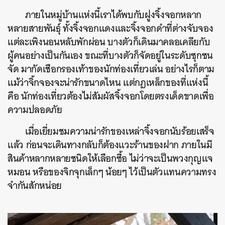
ภายในหมู่บ้านแห่งนี้เราได้พบกับฝูงจิ้งจอกหลาก
หลายสายพันธุ์ ทั้งจิ้งจอกแดงและจิ้งจอกดำที่ต่างจับจอง
แต่ละเพิงนอนหลับพักผ่อน บางตัวก็เดินมาคลอเคลียกับ
ผู้คนอย่างเป็นกันเอง ขณะที่บางตัวก็จัดอยู่ในระดับซุกซน
จัด มากัดเชือกรองเท้าของนักท่องเที่ยวเล่น อย่างไรก็ตาม
แม้ว่าจิ้กจองจะน่ารักขนาดไหน แต่กฎเหล็กของที่แห่งนี้
คือ นักท่องเที่ยวต้องไม่สัมผัสจิ้งจอกโดยตรงเด็ดขาดเพื่อ
ความปลอดภัย
เมื่อเยี่ยมชมความน่ารักของเหล่าจิ้งจอกนับร้อยเสร็จ
แล้ว ก่อนจะเดินทางกลับก็ต้องแวะร้านของฝาก ภายในมี
สินค้าหลากหลายชนิดให้เลือกซื้อ ไม่ว่าจะเป็นพวงกุญแจ
หมอน หรือของจิกจุกเล็กๆ น้อยๆ ไว้เป็นตัวแทนความทรง
จำกันสักหน่อย