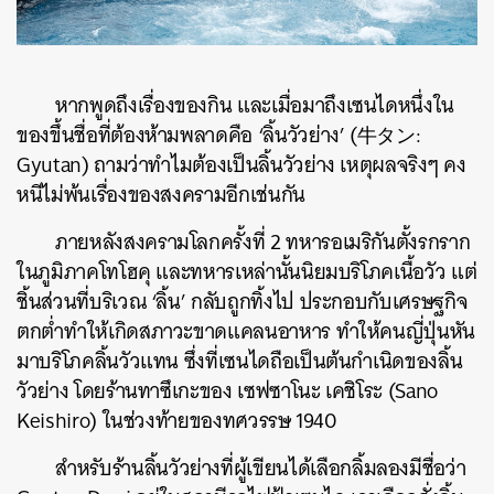
หากพูดถึงเรื่องของกิน และเมื่อมาถึงเซนไดหนึ่งใน
ของขึ้นชื่อที่ต้องห้ามพลาดคือ ‘ลิ้นวัวย่าง’ (牛タン:
Gyutan) ถามว่าทำไมต้องเป็นลิ้นวัวย่าง เหตุผลจริงๆ คง
หนีไม่พ้นเรื่องของสงครามอีกเช่นกัน
ภายหลังสงครามโลกครั้งที่ 2 ทหารอเมริกันตั้งรกราก
ในภูมิภาคโทโฮคุ และทหารเหล่านั้นนิยมบริโภคเนื้อวัว แต่
ชิ้นส่วนที่บริเวณ ‘ลิ้น’ กลับถูกทิ้งไป ประกอบกับเศรษฐกิจ
ตกต่ำทำให้เกิดสภาวะขาดแคลนอาหาร ทำให้คนญี่ปุ่นหัน
มาบริโภคลิ้นวัวแทน ซึ่งที่เซนไดถือเป็นต้นกำเนิดของลิ้น
วัวย่าง โดยร้านทาซึเกะของ เซฟซาโนะ เคชิโระ (Sano
Keishiro) ในช่วงท้ายของทศวรรษ 1940
สำหรับร้านลิ้นวัวย่างที่ผู้เขียนได้เลือกลิ้มลองมีชื่อว่า