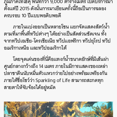
ภูมิภาคโทโฮคุ พื้นที่กว่า 9,000 ตารางเมตร เปิดบริการมา
ตั้งแต่ปี 2015 ดังนั้นการมาเยือนครั้งนี้ถือเป็นการฉลอง
ครบรอบ 10 ปีแบบพอดิบพอดี
ภายในแบ่งออกเป็นหลายโซน แยกจัดแสดงสัตว์น้ำ
ตามที่มาพื้นที่ทวีปต่างๆ ได้อย่างเป็นสัดส่วนชัดเจน ทั้ง
จากทวีปเอเชีย-โครเชียเนีย ทวีปแอฟริกา ทวีปยุโรป ทวีป
อเมริกาเหนือ และทวีปอเมริกาใต้
โดยจุดเด่นของที่นี่คือแทงก์น้ำขนาดยักษ์ที่มีเส้นผ่า
ศูนย์กลางกว้างถึง 14 เมตร ภายในมีการแสดงของเหล่า
ปลาซาดีนนับหมื่นตัวแหวกว่ายไปอย่างพร้อมเพรียงกัน
ภายใต้ชื่อโชว์ว่า Sparkling of Life สามารถสะกดทุก
สายตาให้จับจ้องได้อยู่หมัด
ค้นหา
SHARE
TWEET
LINE
EMAIL