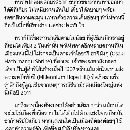
ทันทีที่ได้สัมผัสกับรสชาติ ลิ้นวัวของร้านนี้ทำออกมา
ได้ดีทีเดียว ไม่เหนียวจนเกินไป เคี้ยวได้สบายๆ พร้อม
รสชาติหวานละมุน แทรกด้วยความเค็มอ่อนๆ ทำให้จานนี้
ถือเป็นมื้อที่เรียบง่าย แต่ช่างประทับใจ
ทว่าก็มีเรื่องราวน่าเสียดายไม่น้อย ที่ผู้เขียนมีเวลาอยู่
ที่เซนไดเพียง 2 วันเท่านั้น ทำให้พลาดอีกหลายสถานที่ใน
เมืองแห่งนี้ไป ไม่ว่าจะเป็นศาลเจ้าโอซากิ ฮาจิมังกุ (Osaki
Hachimangu Shrine) ที่ดาเตะ เจ้าของฉายามังกรตา
เดียวเป็นผู้ดำริให้สร้างเมื่อปี 1607 หรือแม้แต่เนินเขาแห่ง
ความหวังพันปี (Millennium Hope Hill) ที่สร้างมาเพื่อ
รำลึกถึงผู้สูญเสียจากเหตุการณ์สึนามิถล่มเมืองใหญ่แห่ง
นี้เมื่อปี 2011
มาถึงตรงนี้คงต้องบอกได้อย่างเต็มปากว่า แม้เซนได
จะไม่ใช่เมืองที่หวือหวา ไม่ได้เต็มไปด้วยแสงไฟเหมือนโอ
ซาก้าหรือโตเกียว หากแต่เซนไดเป็นเมืองที่ต้องค่อยๆ ใช้
เวลาทำความรู้จัก เพื่อที่จะเข้าถึงเรื่องราวและ