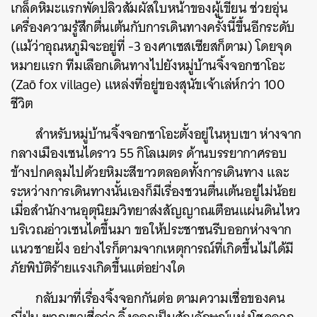
เกล็ดหิมะแรกพัดปลิวสัมผัสใบหน้าของผู้เขียน ช่วยอุ่น
เครื่องความรู้สึกตื่นเต้นกับการเดินทางครั้งนี้ขึ้นอีกระดับ
(แม้ว่าอุณหภูมิจะอยู่ที่ -3 องศาเซสเซียสก็ตาม) โดยจุด
หมายแรก ทีมเลือกเดินทางไปยังหมู่บ้านจิ้งจอกซาโอะ
(Zaō fox village) แหล่งที่อยู่ของสุนัขเจ้าเล่ห์กว่า 100
ชีวิต
สำหรับหมู่บ้านจิ้งจอกซาโอะตั้งอยู่ในหุบเขา ห่างจาก
กลางเมืองเซนไดราว 55 กิโลเมตร ด้านบรรยากาศรอบ
ข้างปกคลุมไปด้วยหิมะสีขาวตลอดทั้งการเดินทาง และ
ระหว่างการเดินทางนั้นเองก็มีเรื่องชวนตื่นเต้นอยู่ไม่น้อย
เมื่อสำนักงานอุตุนิยมวิทยาส่งสัญญาณเตือนแผ่นดินไหว
บริเวณอ่าวเซนไดขึ้นมา ขอให้ประชาชนรีบออกห่างจาก
แนวชายฝั่ง อย่างไรก็ตามจากเหตุการณ์ที่เกิดขึ้นไม่ได้มี
ภัยพิบัติร้ายแรงเกิดขึ้นแต่อย่างใด
กลับมาที่เรื่องจิ้งจอกกันต่อ ตามความเชื่อของคน