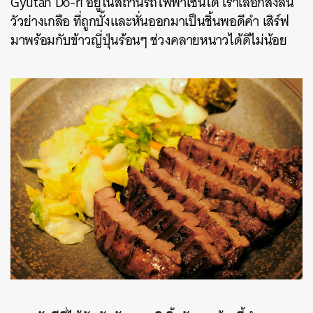
Gyutan Do-ri อยู่ในสถานีรถไฟฟ้าเซนได เราเลือกสั่งลิ้น
วัวย่างเกลือ ที่ถูกบั้งและหั่นออกมาเป็นชิ้นพอดีคำ เสิร์ฟ
มาพร้อมกับข้าวญี่ปุ่นร้อนๆ ช่วงคลายหนาวได้ดีไม่น้อย