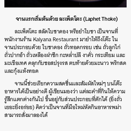
จานแรกเริ่มต้นด้วย ละเพ็ตโตะ (Laphet Thoke)
ละเพ็ตโตะ สลัดใบชาดอง หรือยำใบชา เป็นจานที่
พนักงานร้าน Kalyana Restaurant มายำให้ถึงโต๊ะ ใน
จานประกอบด้วย ใบชาดอง ถั่วทอดกรอบ เช่น ถั่วลูกไก่
ถั่วปากอ้า ถั่วเหลืองฝาซีก กะหล่ำปลี งาคั่ว กระเทียม และ
มะเขือเทศ คลุกกับซอสปรุงรส ตบท้ายด้วยมะนาว พริกสด
และกุ้งแห้งทอด
จานนี้ช่วยเรียกความสดชื่นและสัมผัสใหม่ๆ บนโต๊ะ
อาหารได้เป็นอย่างดี ผู้เขียนมองว่า แต่ละคำที่กินให้ความ
รู้สึกแตกต่างกันไป ขึ้นอยู่กับส่วนประกอบที่ตักได้ (ยิ่งถั่ว
เยอะยิ่งอร่อย) คิดว่าเป็นจานที่มือใหม่หัดกินอาหารพม่า
สามารถสั่งมาลองได้