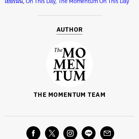
เยอรมัน
,
On This Day
,
The Momentum On This Day
AUTHOR
THE MOMENTUM TEAM