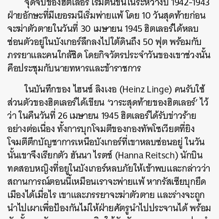
จุดจบของฮิตเลอร์ เริ่มต้นขึ้นในระหว่างปี 1942-1943
ฝ่ายอักษะที่มีเยอรมนีเริ่มพ่ายแพ้ โดย 10 วันสุดท้ายก่อน
จะฆ่าตัวตายในวันที่ 30 เมษายน 1945 ฮิตเลอร์ได้หลบ
ซ่อนตัวอยู่ในบังเกอร์ลึกลงไปใต้ดินถึง 50 ฟุต พร้อมกับ
ภรรยาและคนใกล้ชิด โดยกิจวัตรประจำวันของเขาช่วงนั้น
คือประชุมกับนายทหารและข้าราชการ
ในบันทึกของ ไฮนซ์ ลิงเงอ (Heinz Linge) คนรับใช้
ส่วนตัวของฮิตเลอร์ได้เขียน ‘วาระสุดท้ายของฮิตเลอร์’ ไว้
ว่า ในคืนวันที่ 26 เมษายน 1945 ฮิตเลอร์ได้รับข่าวร้าย
อย่างต่อเนื่อง ทั้งการบุกโจมตีของกองทัพโซเวียตที่ยิง
โจมตีตึกบัญชาการเหนือบังเกอร์ที่เขาหลบซ่อนอยู่ ในวัน
นั้นเขาจึงเรียกตัว ฮันนา ไรตช์ (Hanna Reitsch) นักบิน
ทดสอบหญิงที่อยูในบังเกอร์หลบภัยให้เข้าพบและกล่าวว่า
สถานการณ์ตอนนี้เหมือนเราจะพ่ายแพ้ หากรัสเซียบุกยึด
เมืองได้เมื่อไร เขาและภรรยาจะฆ่าตัวตาย และร่างจะถูก
นำไปเผาเพื่อป้องกันไม่ให้ฝ่ายศัตรูนำไปประจานได้ พร้อม