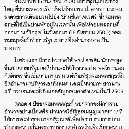
จนในวันที่ 15 กันยายน 2500 มีการชุมนุมประท้วง
ใหญ่ที่สนามหลวง เรียกร้องให้จอมพล ป. ลาออก และจบ
ลงด้วยการเดินขบวนไปยัง ‘บ้านสี่เสาเทเวศร์’ ซึ่งจอมพล
สฤษดิ์ใช้เป็นบ้านพักอยู่ในเวลานั้น เพื่อให้จอมพลสฤษดิ์
ออกมา ‘แก้วิกฤต’ ในวันต่อมา (16 กันยายน 2500) จอม
พลสฤษดิ์เข้าทำการรัฐประหาร ยึดอำนาจอย่างเป็น
ทางการ
ในช่วงแรก มีการประกาศให้ พจน์ สารสิน นักการทูต
ขึ้นเป็นนายกรัฐมนตรี ก่อนจะให้มือขวาอย่าง พลโท ถนอม
กิตติขจร ขึ้นเป็นนายกฯ แทน แต่ท้ายที่สุดจอมพลสฤษดิ์ก็
ยึดอำนาจมาบริหารเองทั้งหมด และเป็นนายกฯ ยาวนาน
4 ปี จวบจนกระทั่งถึงแก่อสัญกรรมคาตำแหน่งในปี 2506
ตลอด 4 ปีของจอมพลสฤษดิ์ นอกจากจะมีการรวบ
อำนาจอย่างเบ็ดเสร็จ ผ่านการใช้รัฐธรรมนูญ มาตรา 17 ที่
ให้การกระทำของนายกรัฐมนตรีเพื่อปราบปรามการบ่อน
ค้นหา
ทำลายความมั่นคงของราชอาณาจักรหรือเพื่อรักษาความ