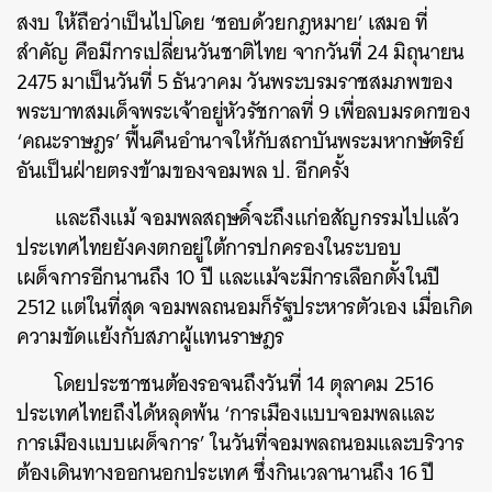
SHARE
TWEET
LINE
EMAIL
สงบ ให้ถือว่าเป็นไปโดย ‘ชอบด้วยกฎหมาย’ เสมอ ที่
สำคัญ คือมีการเปลี่ยนวันชาติไทย จากวันที่ 24 มิถุนายน
2475 มาเป็นวันที่ 5 ธันวาคม วันพระบรมราชสมภพของ
พระบาทสมเด็จพระเจ้าอยู่หัวรัชกาลที่ 9 เพื่อลบมรดกของ
‘คณะราษฎร’ ฟื้นคืนอำนาจให้กับสถาบันพระมหากษัตริย์
อันเป็นฝ่ายตรงข้ามของจอมพล ป. อีกครั้ง
และถึงแม้ จอมพลสฤษดิ์จะถึงแก่อสัญกรรมไปแล้ว
ประเทศไทยยังคงตกอยู่ใต้การปกครองในระบอบ
เผด็จการอีกนานถึง 10 ปี และแม้จะมีการเลือกตั้งในปี
2512 แต่ในที่สุด จอมพลถนอมก็รัฐประหารตัวเอง เมื่อเกิด
ความขัดแย้งกับสภาผู้แทนราษฎร
โดยประชาชนต้องรอจนถึงวันที่ 14 ตุลาคม 2516
ประเทศไทยถึงได้หลุดพ้น ‘การเมืองแบบจอมพลและ
การเมืองแบบเผด็จการ’ ในวันที่จอมพลถนอมและบริวาร
ต้องเดินทางออกนอกประเทศ ซึ่งกินเวลานานถึง 16 ปี