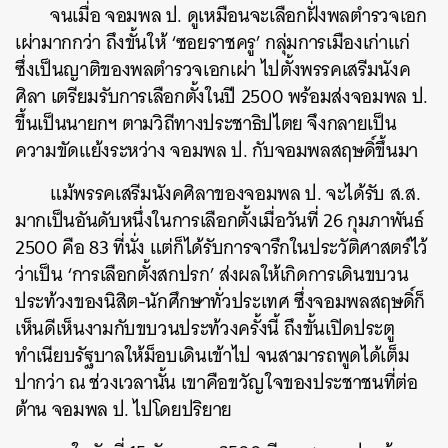
จนเมื่อ จอมพล ป. ดูเหมือนจะเลือกฝั่งพลตำรวจเอก
เผ่ามากกว่า ถึงขั้นให้ ‘ซอยราชครู’ กลุ่มการเมืองเก่าแก่
ซึ่งเป็นญาติของพลตำรวจเอกเผ่า ไปตั้งพรรคเสรีมนังค
ศิลา เตรียมรับการเลือกตั้งในปี 2500 พร้อมส่งจอมพล ป.
ขึ้นเป็นนายกฯ ตามวิถีทางประชาธิปไตย จึงกลายเป็น
ความขัดแย้งระหว่าง จอมพล ป. กับจอมพลสฤษดิ์ขึ้นมา
แม้พรรคเสรีมนังคศิลาของจอมพล ป. จะได้รับ ส.ส.
มากเป็นอันดับหนึ่งในการเลือกตั้งเมื่อวันที่ 26 กุมภาพันธ์
2500 คือ 83 ที่นั่ง แต่ก็ได้รับการจารึกในประวัติศาสตร์ไว้
ว่าเป็น ‘การเลือกตั้งสกปรก’ ส่งผลให้เกิดการเดินขบวน
ประท้วงของนิสิต-นักศึกษาทั่วประเทศ ซึ่งจอมพลสฤษดิ์ก็
เห็นดีเห็นงามกับขบวนประท้วงครั้งนี้ ถึงขั้นเปิดประตู
ทำเนียบรัฐบาลให้ม็อบเดินเข้าไป จนสามารถพูดได้เต็ม
ปากว่า ณ ช่วงเวลานั้น เขาคือขวัญใจของประชาชนที่ต่อ
ต้าน จอมพล ป. ไปโดยปริยาย