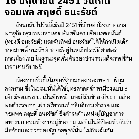
16 มิถุนายน 2451 วันเกิด
จอมพล สฤษดิ์ ธนะรัชต์
ย้อนกลับไปวันนี้เมื่อปี 2451 ที่บ้านท่าโรงยา ตลาด
พาหุรัด กรุงเทพมหานคร พันตรีหลวงเรืองเดชอนันต์
(ทองดี ธนะรัชต์) และจันทิพย์ ธนะรัชต์ ได้ให้กำเนิดเด็ก
ชายสฤษดิ์ ธนะรัชต์ ชายผู้อยู่ในหน้าประวัติศาสตร์
การเมืองไทย ในฐานะจุดเริ่มต้นของอำนาจเผด็จการที่กิน
เวลานานถึง 16 ปี
เรื่องราวเริ่มขึ้นในยุครัฐบาลของ จอมพล ป. พิบูล
สงคราม ซึ่งในขณะนั้นได้ใช้ยุทธศาสตร์การเมืองแบบ 3
เส้า มีจอมพล ป. เป็นทัพหน้า และมีมือซ้าย-มือขวาอย่าง
พลตำรวจเอก เผ่า ศรียานนท์ อธิบดีกรมตำรวจ และ
จอมพล สฤษดิ์ ธนะรัชต์ ซึ่งดำรงตำแหน่งผู้บัญชาการ
ทหารบก คอยทำงานอยู่ข้างกาย แต่ก็เป็นที่รู้โดยทั่วกันว่า
มือซ้ายและขวาของรัฐบาลชุดนี้นั้น ‘ไม่กินเส้นกัน’