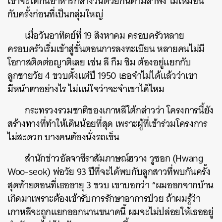
เขาจะได้กินอาหารกลางวันด้วยกันตามลำพัง ไม่เหมือน
กับครั้งก่อนที่เป็นกลุ่มใหญ่
เมื่อวันอาทิตย์ที่ 19 สิงหาคม ครอบครัวหลาย
ครอบครัวเริ่มเข้าสู่ขั้นตอนการลงทะเบียน หลายคนไม่มี
โอกาสติดต่อญาติเลย เช่น ลี กึม ชิม ต้องอยู่แยกกับ
ลูกชายวัย 4 ขวบตั้งแต่ปี 1950 เธอจำไม่ได้แล้วว่าเขา
มีหน้าตาอย่างไร ไม่แน่ใจว่าจะจำเขาได้ไหม
กระทรวงรวมชาติของเกาหลีใต้กล่าวว่า โครงการนี้ยัง
สร้างทางที่ทำให้เดินน้อยที่สุด เพราะผู้ที่เข้าร่วมโครงการ
ไม่สะดวก บางคนต้องนั่งรถเข็น
สำนักข่าวอัลจาซีราสัมภาษณ์ฮวาง วูซอก (Hwang
Woo-seok) พ่อวัย 93 ปีที่จะได้พบกับลูกสาวที่พบกันครั้ง
สุดท้ายตอนที่เธออายุ 3 ขวบ เขาบอกว่า “ผมออกจากบ้าน
เกิดมาเพราะต้องเข้ารับการรักษาอาการป่วย ถ้าผมรู้ว่า
ค้นหา
เกาหลีจะถูกแยกออกนานขนาดนี้ ผมจะไม่ปล่อยให้เธออยู่
SHARE
TWEET
LINE
EMAIL