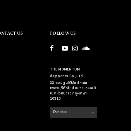
ONTACT US
FOLLOW US
THE MOMENTUM
day poets Co.,Ltd.
33 ซอยศูนย์วิจัย 4 ถนน
เพชรบุรีตัดใหม่ แขวงบางกะปิ
เขตห้วยขวาง กรุงเทพฯ
10310