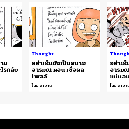
Thought
Thoug
นาม
อย่าเห็นฉันเป็นสนาม
อย่าเห
ะไรกลับ
อารมณ์ ตอน เชื่อผล
อารมณ์
โพลล์
แน่นอ
โดย สะอาด
โดย สะอา