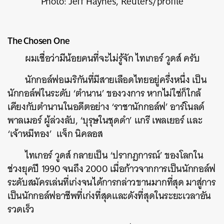
Photo: Jeff Haynes, Reuters/profile
The Chosen One
ผมเชื่อว่ามีน้อยคนที่จะไม่รู้จัก ไทเกอร์ วูดส์ ครับ
นักกอล์ฟอเมริกันที่มีสายเลือดไทยอยู่ครึ่งหนึ่ง เป็น
นักกอล์ฟในระดับ ‘ตำนาน’ ของวงการ หากไม่ใช่ก็ใกล้
เคียงกับตำนานในอดีตอย่าง ‘ราชานักกอล์ฟ’ อาร์โนลด์
พาลเมอร์ ผู้ล่วงลับ, ‘บุรุษในชุดดำ’ แกรี เพลเยอร์ และ
‘เจ้าหมีทอง’ แจ็ก นิคลอส
ไทเกอร์ วูดส์ กลายเป็น ‘ปรากฏการณ์’ ของโลกใน
ช่วงยุคปี 1990 จนถึง 2000 เมื่อก้าวจากการเป็นนักกอล์ฟ
ระดับสมัครเล่นที่เก่งจนได้การกล่าวขานมากที่สุด มาสู่การ
เป็นนักกอล์ฟอาชีพที่เก่งที่สุดและดังที่สุดในระยะเวลาอัน
รวดเร็ว