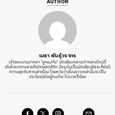
AUTHOR
เมธา พันธุ์วราทร
เจ้าของนามปากกา 'ลูกแม่กิ่ง' นักเขียนกลางเก่ากลางใหม่ที่
เติบโตมาทางสายกีฬาตลอดชีวิต ปัจจุบันเป็นนักเขียนอิสระที่ยังมี
ความสุขกับการเล่าเรื่อง โดยหวังว่าเรื่องราวเหล่านั้นจะเป็น
ประโยชน์ต่อผู้คนบ้าง ไม่มากก็น้อย