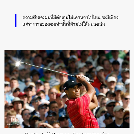
ความรักของผมที่มีต่อเกมไม่เคยหายไปไหน จะมีเพียง
แค่ร่างกายของผมเท่านั้นที่ห้ามไม่ให้ผมลงเล่น