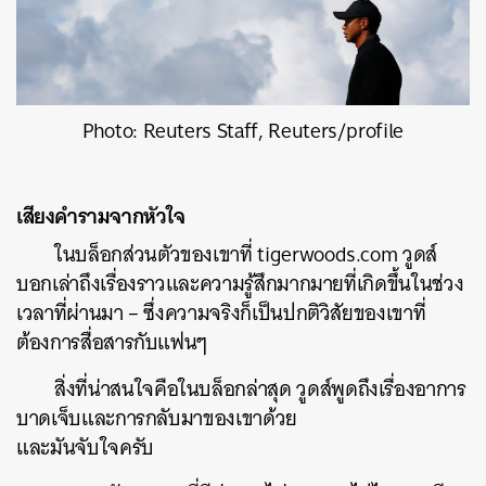
Photo: Reuters Staff, Reuters/profile
เสียงคำรามจากหัวใจ
ในบล็อกส่วนตัวของเขาที่ tigerwoods.com วูดส์
บอกเล่าถึงเรื่องราวและความรู้สึกมากมายที่เกิดขึ้นในช่วง
เวลาที่ผ่านมา – ซึ่งความจริงก็เป็นปกติวิสัยของเขาที่
ต้องการสื่อสารกับแฟนๆ
สิ่งที่น่าสนใจคือในบล็อกล่าสุด วูดส์พูดถึงเรื่องอาการ
บาดเจ็บและการกลับมาของเขาด้วย
และมันจับใจครับ