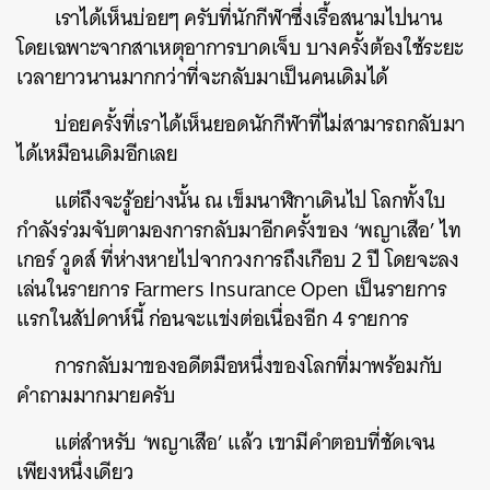
เราได้เห็นบ่อยๆ ครับที่นักกีฬาซึ่งเรื้อสนามไปนาน
โดยเฉพาะจากสาเหตุอาการบาดเจ็บ บางครั้งต้องใช้ระยะ
เวลายาวนานมากกว่าที่จะกลับมาเป็นคนเดิมได้
บ่อยครั้งที่เราได้เห็นยอดนักกีฬาที่ไม่สามารถกลับมา
ได้เหมือนเดิมอีกเลย
แต่ถึงจะรู้อย่างนั้น ณ เข็มนาฬิกาเดินไป โลกทั้งใบ
กำลังร่วมจับตามองการกลับมาอีกครั้งของ ‘พญาเสือ’ ไท
เกอร์ วูดส์ ที่ห่างหายไปจากวงการถึงเกือบ 2 ปี โดยจะลง
เล่นในรายการ Farmers Insurance Open เป็นรายการ
แรกในสัปดาห์นี้ ก่อนจะแข่งต่อเนื่องอีก 4 รายการ
การกลับมาของอดีตมือหนึ่งของโลกที่มาพร้อมกับ
คำถามมากมายครับ
แต่สำหรับ ‘พญาเสือ’ แล้ว เขามีคำตอบที่ชัดเจน
เพียงหนึ่งเดียว