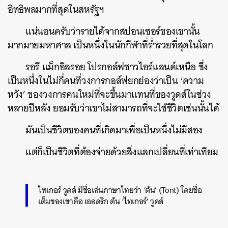
อิทธิพลมากที่สุดในสหรัฐฯ
แน่นอนครับว่ารายได้จากสปอนเซอร์ของเขานั้น
มากมายมหาศาล เป็นหนึ่งในนักกีฬาที่ร่ำรวยที่สุดในโลก
รอรี แม็กอิลรอย โปรกอล์ฟชาวไอร์แลนด์เหนือ ซึ่ง
เป็นหนึ่งในไม่กี่คนที่วงการกอล์ฟยกย่องว่าเป็น ‘ความ
หวัง’ ของวงการคนใหม่ที่จะขึ้นมาแทนที่ของวูดส์ในช่วง
หลายปีหลัง ยอมรับว่าเขาไม่สามารถที่จะใช้ชีวิตเช่นนั้นได้
มันเป็นชีวิตของคนที่เกิดมาเพื่อเป็นหนึ่งไม่มีสอง
แต่ก็เป็นชีวิตที่ต้องจ่ายด้วยสิ่งแลกเปลี่ยนที่เท่าเทียม
ไทเกอร์ วูดส์ มีชื่อเล่นภาษาไทยว่า ‘ต้น’ (Tont) โดยชื่อ
เต็มของเขาคือ เอลดริก ต้น ‘ไทเกอร์’ วูดส์