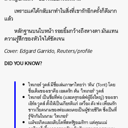
เพราะแค่ได้กลับมาทำในสิ่งที่เขารักอีกครั้งก็ดีมาก
แล้ว
หลักฐานบนใบหน้า รอยยิ้มกว้างถึงหางตา มันแทน
ความรู้สึกของหัวใจได้ชัดเจน
Cover: Edgard Garrido, Reuters/profile
DID YOU KNOW?
ไทเกอร์ วูดส์ มีชื่อเล่นภาษาไทยว่า ‘ต้น’ (Tont) โดย
ชื่อเต็มของเขาคือ เอลดริก ต้น ‘ไทเกอร์’ วูดส์
ไทเกอร์ เป็นชื่อที่พ่อ (และครูกอล์ฟผู้ยิ่งใหญ่) ของเขา
เอิร์ล วูดส์ ตั้งให้เป็นเกียรติแก่ เหวื่อง ดัง ฟง เพื่อนรัก
ชาวเวียดนามของพ่อและเคยเป็นผู้ช่วยชีวิต ซึ่งเป็นที่
รู้จักกันในนาม ‘ไทเกอร์’
แม้จะเกิดและเติบโตที่สหรัฐอเมริกา แต่คุณแม่