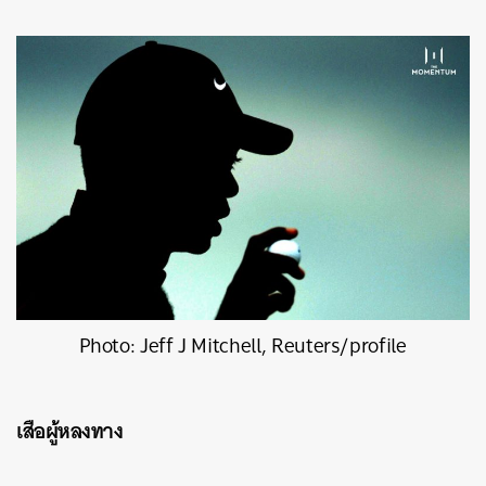
Photo: Jeff J Mitchell, Reuters/profile
เสือผู้หลงทาง