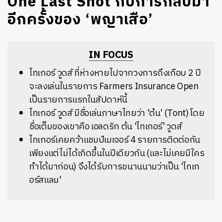
One Last Shot กับการกลับมา
อีกครั้งของ ‘พญาเสือ’
IN FOCUS
ไทเกอร์ วูดส์ ที่ห่างหายไปจากวงการถึงเกือบ 2 ปี
จะลงเล่นในรายการ Farmers Insurance Open
เป็นรายการแรกในสัปดาห์นี้
ไทเกอร์ วูดส์ มีชื่อเล่นภาษาไทยว่า 'ต้น' (Tont) โดย
ชื่อเต็มของเขาคือ เอลดริก ต้น 'ไทเกอร์' วูดส์
ไทเกอร์เคยคว้าแชมป์เมเจอร์ 4 รายการติดต่อกัน
เพียงแต่ไม่ได้เกิดขึ้นในปีเดียวกัน (และไม่เคยมีใคร
ทำได้มาก่อน) จึงได้รับการขนานนามว่าเป็น 'ไทเก
อร์สแลม'