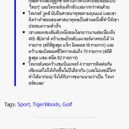
กุลธิดาก็เลี้ยงดูลูกชายหัวแก้วหัวแหวนของเธอแบบ
‘ไทยๆ’ และไทเกอร์เองก็กลัวแม่มากกว่าพ่อด้วย
ไทเกอร์ วูดส์ นับถือศาสนาพุทธตามคุณแม่ และเขา
คิดว่าคำสอนของศาสนาพุทธเป็นส่วนหนึ่งที่ทำให้เขา
ประสบความสำเร็จ
เขาเคยครองอันดับหนึ่งของโลกยาวนานต่อเนื่องถึง
465 สัปดาห์ คว้าแชมป์ระดับเมเจอร์มาครองได้ 14
รายการ (สถิติสูงสุด แจ็ก นิคลอส 18 รายการ) และ
คว้าแชมป์ตลอดชีวิตการเล่นถึง 79 รายการ (สถิติ
สูงสุด แซม สนีด 82 รายการ)
ไทเกอร์เคยคว้าแชมป์เมเจอร์ 4 รายการติดต่อกัน
เพียงแต่ไม่ได้เกิดขึ้นในปีเดียวกัน (และไม่เคยมีใคร
ทำได้มาก่อน) จึงได้รับการขนานนามว่าเป็น ‘ไทเก
อร์สแลม’
Tags:
Sport
,
TigerWoods
,
Golf