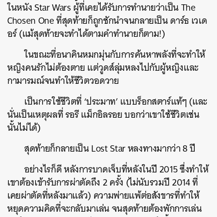
ในหนัง Star Wars ผู้ที่เคยได้รับการทำนายว่าเป็น The
Chosen One ที่สุดท้ายก็ถูกชักนำจนกลายเป็น ดาร์ธ เวเด
อร์ (แม้สุดท้ายจะทำได้ตามคำทำนายก็ตาม!)
ในขณะที่อนาคินหมกมุ่นกับการค้นหาพลังที่จะทำให้
หญิงคนรักไม่ต้องตาย แต่วูดส์ลุ่มหลงไปกับผู้หญิงและ
กามารมณ์จนทำให้ชีวิตวอดวาย
เป็นการใช้ชีวิตที่ ‘ประมาท’ แบบร็อกสตาร์แท้ๆ (และ
นั่นเป็นเหตุผลที่ รอรี แม็กอิลรอย บอกว่าเขาใช้ชีวิตเช่น
นั้นไม่ได้)
สุดท้ายก็กลายเป็น Lost Star หลงทางมากว่า 8 ปี
อย่างไรก็ดี หลังการบาดเจ็บที่หลังในปี 2015 ซึ่งทำให้
เขาต้องเข้ารับการผ่าตัดถึง 2 ครั้ง (ไม่นับรวมปี 2014 ที่
เคยผ่าตัดที่หลังมาแล้ว) ความพ่ายแพ้ต่อสังขารที่ทำให้
หยุดความคิดที่จะกลับมาเล่น จนสุดท้ายต้องพักการเล่น