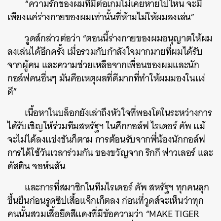
“ความรักของผมที่มีต่อเกมไม่เคยหายไปไหน จะมี
เพียงแค่ร่างกายของผมเท่านั้นที่ห้ามไม่ให้ผมลงเล่น”
วูดส์กล่าวต่อว่า “ตอนนี้ร่างกายของผมอนุญาตให้ผม
ลงเล่นได้อีกครั้ง เมื่อรวมกับกำลังใจมากมายที่ผมได้รับ
จากผู้คน และความช่วยเหลือจากเพื่อนของผมและนัก
กอล์ฟคนอื่นๆ มันคือเหตุผลที่ดีมากที่ทำให้ผมมองในแง่
ดี”
เนื้อหาในบล็อกยังเล่าถึงหัวใจที่พองโตในระหว่างการ
ได้รับเชิญให้ร่วมทีมสหรัฐฯ ในศึกกอล์ฟ ไรเดอร์ คัพ แม้
จะไม่ได้ลงแข่งขันก็ตาม การต้อนรับจากพี่น้องนักกอล์ฟ
การได้ใช้วันเวลาร่วมกัน ของขวัญจาก ริกกี ฟาวเลอร์ และ
ดัสติน จอห์นสัน
และการที่สมาชิกในทีมไรเดอร์ คัพ สหรัฐฯ ทุกคนลุก
ขึ้นยืนก่อนรูดซิปเสื้อแจ็กเก็ตลง ก่อนที่วูดส์จะเห็นว่าทุก
คนนั้นสวมเสื้อยืดสีแดงที่มีข้อความว่า “MAKE TIGER