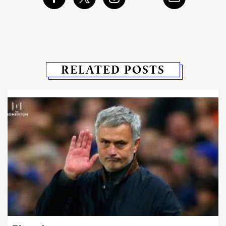
RELATED POSTS