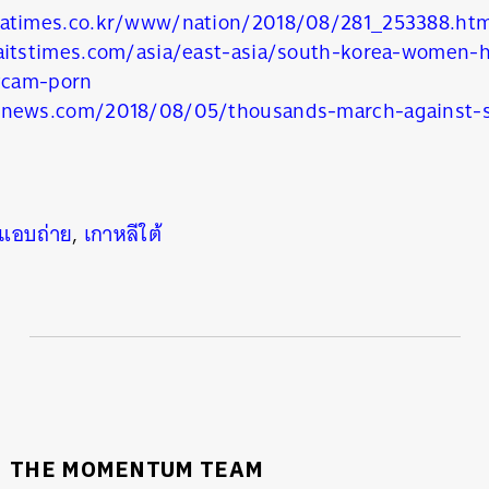
atimes.co.kr/www/nation/2018/08/281_253388.htm
aitstimes.com/asia/east-asia/south-korea-women-
pycam-porn
onews.com/2018/08/05/thousands-march-against-
งแอบถ่าย
,
เกาหลีใต้
THE MOMENTUM TEAM