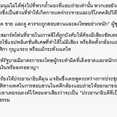
มนุมไม่ได้พุ่งไปที่พวกถ้ำมองที่แอบถ่ายเท่านั้น พวกเธอ
งซึ่งเป็นส่วนที่ทำให้เกิดการแพร่กระจายและบริโภคคลิปวิดีโ
หลด ขาย และดู ควรจะถูกสอบสวนและลงโทษอย่างหนัก” ผู้
ิตสมาร์ตโฟนที่ขายในเกาหลีใต้ถูกบังคับให้ต้องมีเสียงชัตเตอ
้แอปพลิเคชั่นพิเศษที่ทำให้ไม่มีเสียง หรือติดตั้งกล้อ
ิกา กุญแจรถ หรือแม้กระทั่งเนคไท
นหา
องให้รัฐบาลมีมาตรการลงโทษผู้กระทำผิดที่เด็ดขาดและหนักก
SHARE
TWEET
LINE
EMAIL
บเงินหรือลงรออาญา
กร้องให้ประธานาธิบดีมุน แจอินซึ่งเคยพูดระหว่างการประช
่มีอคติทางเพศในการสอบสวนในคดีกล้องแอบถ่ายให้ออกมา
เขาเคยรณรงค์ไว้ตอนหาเสียงว่าจะเป็น “ประธานาธิบดีที่เป
ปธรรม