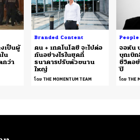
Branded Content
People
งเป็นผู้
คน + เทคโนโลยี จะไปต่อ
จอห์น บ
าใน
กันอย่างไรในยุคที่
บุกเบิก
ตกว่า
ธนาคารปรับตัวขนาน
ชีวิตอ
ใหญ่
ปี
โดย THE MOMENTUM TEAM
โดย THE
en