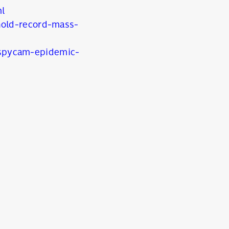
l
hold-record-mass-
spycam-epidemic-