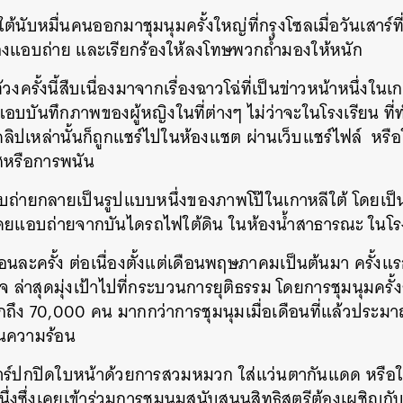
ต้นับหมื่นคนออกมาชุมนุมครั้งใหญ่ที่กรุงโซลเมื่อวันเสาร์ที
้องแอบถ่าย และเรียกร้องให้ลงโทษพวกถ้ำมองให้หนัก
งครั้งนี้สืบเนื่องมาจากเรื่องฉาวโฉ่ที่เป็นข่าวหน้าหนึ่งในเ
่แอบบันทึกภาพของผู้หญิงในที่ต่างๆ ไม่ว่าจะในโรงเรียน ท
คลิปเหล่านั้นก็ถูกแชร์ไปในห้องแชต ผ่านเว็บแชร์ไฟล์ หร
ศหรือการพนัน
่ายกลายเป็นรูปแบบหนึ่งของภาพโป๊ในเกาหลีใต้ โดยเป็นภ
โดยแอบถ่ายจากบันไดรถไฟใต้ดิน ในห้องน้ำสาธารณะ ในโ
ือนละครั้ง ต่อเนื่องตั้งแต่เดือนพฤษภาคมเป็นต้นมา ครั้งแร
จ ล่าสุดมุ่งเป้าไปที่กระบวนการยุติธรรม โดยการชุมนุมครั้
ากถึง 70,000 คน มากกว่าการชุมนุมเมื่อเดือนที่แล้วประมาณ
่นความร้อน
นเสาร์ปกปิดใบหน้าด้วยการสวมหมวก ใส่แว่นตากันแดด หรือใ
่งซึ่งเคยเข้าร่วมการชุมนุมสนับสนุนสิทธิสตรีต้องเผชิญกั