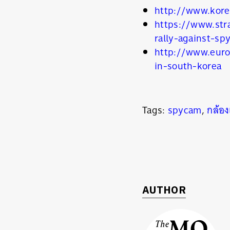
http://www.kore
https://www.str
rally-against-s
http://www.eur
in-south-korea
Tags:
spycam
,
กล้อ
AUTHOR