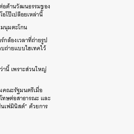
ยังต่อต้านวัฒนธรรมของ
อโป๊เปลือยเหล่านีั้
ชุมนุมตะโกน
ร์กล้องเวลาที่ถ่ายรูป
งแอบถ่ายแบบไฮเทคไว้
ว่านี้ เพราะส่วนใหญ่
ุมคณะรัฐมนตรีเมื่อ
ขอโทษต่อสาธารณะ และ
็นเฟมินิสต์” ด้วยการ