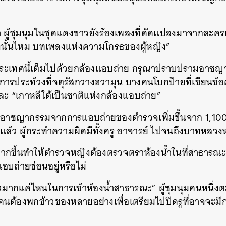
้า ผู้ชุมนุมในชุดแดงขาวยังร้องเพลงที่ดัดแปลงมาจากละคร
้องนั้นไหม บทเพลงแห่งความโกรธของผู้หญิง”
ระเทศนี้เต็มไปด้วยกล้องแอบถ่าย กรุณาปราบปรามอาชญากรร
งการประท้วงที่จตุรัสกวางฮวามุน บางคนโบกป้ายที่เขียนข้อค
และ “เกาหลีใต้เป็นชาติแห่งกล้องแอบถ่าย”
ออาชญากรรมจากการแอบถ่ายของตำรวจเพิ่มขึ้นจาก 1,100
ที่แล้ว ผู้กระทำความผิดมีทั้งครู อาจารย์ ไปจนถึงบาทหลวงห
ากขึ้นทำให้ตำรวจหญิงต้องตรวจตราห้องน้ำในที่สาธารณะ
งแอบถ่ายซ่อนอยู่หรือไม่
ัวมากแค่ไหนในการเข้าห้องน้ำสาธารณะ” ผู้ชุมนุมคนหนึ่
ยคนต้องพกข้าวของหลายอย่างเพื่อเตรียมไปปิดรูที่อาจจะมีกล