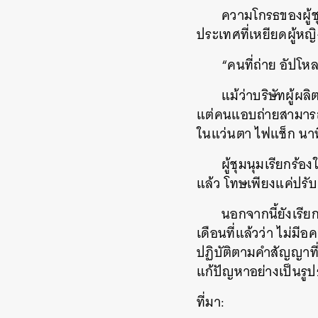
ความโกรธของผู้ชุ
ประเทศที่เหยียดผู้หญิ
“คนที่ถ่าย อัปโ
แม้ว่าบริษัทผู้ผล
แต่คนแอบถ่ายสามารถใช
ในแว่นตา ไฟแช็ก นาฬ
ค้
ผู้ชุมนุมเรียกร้
แล้ว โทษเพียงแค่ปรั
นอกจากนี้ยังเรีย
เดือนที่แล้วว่า ไม
ปฏิบัติตามคำสัญญาที่
แก้ปัญหาอย่างเป็นรู
ที่มา: