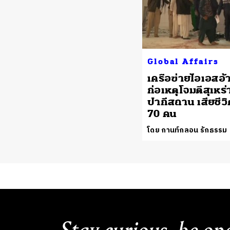
Global Affairs
เครือข่ายไอเอสอ้า
ก่อเหตุโจมตีสุเหร่
ปากีสถาน เสียชีวิ
70 คน
โดย กานท์กลอน รักธรรม
Stay curious, be op