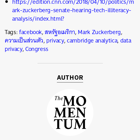
https://edition.cnn.com/2018/04/10/politics/m
ark-zuckerberg-senate-hearing-tech-illiteracy-
analysis/index.html?
Tags:
facebook
,
สหรัฐอเมริกา
,
Mark Zuckerberg
,
ความเป็นส่วนตัว
,
privacy
,
cambridge analytica
,
data
privacy
,
Congress
AUTHOR