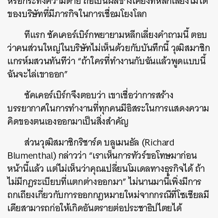
หรือกระทั่งความตาย ถือเป็นผลข้างเคียงที่หลีกเลี่ยงไม่ได้
ค้นหา
ของบริษัทที่มีภารกิจในการเชื่อมโยงโลก
SHARE
TWEET
LINE
EMAIL
ทีแรก ซัคเคอร์เบิร์กพยายามหลีกเลี่ยงคำถามนี้ ตอบ
ว่าคนส่วนใหญ่ในบริษัทไม่เห็นด้วยกับบันทึกนี้ วุฒิสมาชิก
แกรห์มสวนทันทีว่า “ถ้าใครที่ทำงานกับฉันแล้วพูดแบบนี้
ฉันจะไล่เขาออก”
ซัคเคอร์เบิร์กจึงตอบว่า เขาเชื่อว่าการสร้าง
บรรยากาศในการทำงานที่ทุกคนมีอิสระในการแสดงความ
คิดของตนเองออกมาเป็นสิ่งสำคัญ
ส่วนวุฒิสมาชิกริชาร์ด บลูเมนธัล (Richard
Blumenthal) กล่าวว่า “เราเห็นการทัวร์ขอโทษมาก่อน
หน้านี้แล้ว แต่ไม่เห็นว่าคุณเปลี่ยนโมเดลทางธุรกิจได้ ถ้า
ไม่มีกฎระเบียบที่แตกต่างออกมา” ไม่นานมานี้เพิ่งมีการ
ถกเถียงเกี่ยวกับการออกกฎหมายใหม่จากกรณีที่โซเชียลมี
เดียสามารถก่อให้เกิดอันตรายต่อประชาธิปไตยได้