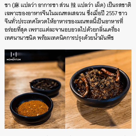
ชา (麻 แปลว่า อาการชา ส่วน 辣 แปลว่า เผ็ด) เป็นรสชาติ
เฉพาะของอาหารจีนในมณฑลเสฉวน ซึ่งเมื่อปี 2557 ชาว
จีนทั่วประเทศโหวตให้อาหารของมณฑลนี้เป็นอาหารที่
อร่อยที่สุด เพราะแต่ละจานอบอวลไปด้วยกลิ่นเครื่อง
เทศนานาชนิด พร้อมเทคนิคการปรุงด้วยน้ำมันพืช