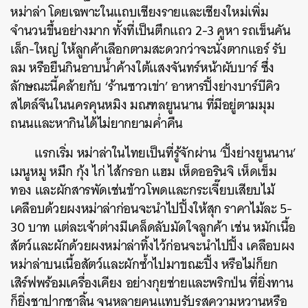
ค้นหา
หม่าล่า โดยเฉพาะในแถบเชียงรายและเชียงใหม่เพิ่ม
จำนวนขึ้นอย่างมาก ทั้งที่เป็นตึกแถว 2-3 คูหา รถเข็นคัน
SHARE
TWEET
LINE
EMAIL
เล็ก-ใหญ่ ให้ลูกค้าเลือกตามสะดวกว่าจะนั่งตากแอร์ รับ
ลม หรือยืนกินอาบน้ำค้างใต้แสงจันทร์หน้าผับบาร์ ซึ่ง
ลักษณะนี้คล้ายกับ ‘ร้านซาวเข่า’ อาหารปิ้งย่างบาร์บีคิว
สไตล์จีนในนครคุนหมิง มณฑลยูนนาน ที่มีอยู่ตามมุม
ถนนและหากินได้ไม่ยากยามค่ำคืน
แรกเริ่ม หม่าล่าในไทยเป็นที่รู้จักผ่าน ‘ปิ้งย่างยูนนาน’
เมนูหมู หมึก กุ้ง ไก่ ไส้กรอก แฮม เห็ดออรินจิ เห็ดเข็ม
ทอง และผักสารพัดเช่นข้าวโพดและกระเจี๊ยบเสียบไม้
เคลือบด้วยผงหม่าล่าก่อนจะนำไปปิ้งให้สุก ราคาไม้ละ 5-
30 บาท แต่ละเจ้าต่างมีเคล็ดลับมัดใจลูกค้า เช่น หมักเนื้อ
สัตว์และผักด้วยผงหม่าล่าทิ้งไว้ก่อนจะนำไปปิ้ง เคลือบผง
หม่าล่าบนเนื้อสัตว์และผักซ้ำไปมาขณะปิ้ง หรือไม่ก็ยก
เสิร์ฟพร้อมเครื่องเคียง อย่างกุยช่ายและพริกป่น ที่ยิ่งทาน
ก็ยิ่งชาปากชาลิ้น จนหลายคนแทบรับรสความหวานหรือ