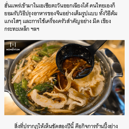
ฮั่นแพร่เข้ามาในเอเชียตะวันออกเฉียงใต้ คนไทยเองก็
ยอมรับวิธีปรุงอาหารของจีนอย่างเต็มรูปแบบ ทั้งวิธีต้ม
แกงใสๆ และการใช้เครื่องครัวสำคัญอย่าง มีด เขียง
กระทะเหล็ก ฯลฯ
สิ่งที่ปรากฏให้เห็นชัดสองปีนี้ คือกิจการร้านปิ้งย่าง