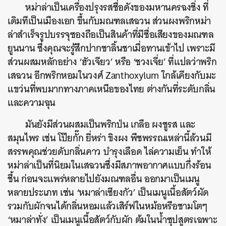
หม่าล่าเป็นเครื่องปรุงรสชื่อดังของมหานครฉงชิ่ง ที่
เดิมทีเป็นเมืองเอก ขึ้นกับมณฑลเสฉวน ส่วนผงพริกหม่า
ล่าสำเร็จรูปบรรจุซองถือเป็นสินค้าที่มีชื่อเสียงของมณฑล
ยูนนาน ซึ่งคุณจะรู้สึกปากชาลิ้นชาเมื่อทานเข้าไป เพราะมี
ส่วนผสมหลักอย่าง ‘ฮัวเจียว’ หรือ ‘ชวงเจี่ย’ ที่แปลว่าพริก
เสฉวน อีกพริกหอมในวงศ์ Zanthoxylum ใกล้เคียงกับมะ
แขว่นที่พบมากทางภาคเหนือของไทย ต่างกันที่ระดับกลิ่น
และความฉุน
มันยังมีส่วนผสมเป็นพริกป่น เกลือ ผงชูรส และ
สมุนไพร เช่น โป๊ยกั๊ก ยี่หร่า ขิงผง พืชพรรณเหล่านี้ล้วนมี
สรรพคุณช่วยดับกลิ่นคาว บำรุงเลือด ไล่ความเย็น ทำให้
หม่าล่าเป็นที่นิยมในเสฉวนซึ่งมีสภาพอากาศแบบกึ่งร้อน
ชื้น ก่อนจะแพร่หลายไปยังมณฑลอื่น ออกมาเป็นเมนู
หลายประเภท เช่น ‘หมาล่าเซียงกัว’ เป็นเมนูเนื้อสัตว์ผัด
รวมกับผักจนได้กลิ่นหอมแล้วเสิร์ฟในหม้อหรือชามโตๆ
‘หมาล่าทั่ง’ เป็นเมนูเนื้อสัตว์กับผัก ต้มในน้ำซุปสูตรเฉพาะ