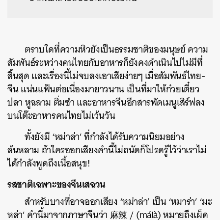
ตราบใดที่ความหิวยังเป็นธรรมชาติของมนุษย์ ความ
สัมพันธ์ระหว่างคนไทยกับอาหารก็ยังคงดำเนินไปไม่มีที่
สิ้นสุด และเรื่องนี้ไม่จบลงเอาเสียง่ายๆ เมื่อสัมพันธ์ไทย-
จีน แน่นแฟ้นต่อเนื่องมายาวนาน เป็นที่มาให้ก๋วยเตี๋ยว
ปลา หูฉลาม ติ่มซำ และอาหารจีนอีกสารพัดเมนูเสิร์ฟลง
บนโต๊ะอาหารคนไทยไม่เว้นวัน
ทั้งยังมี ‘หม่าล่า’ ที่กำลังได้รับความนิยมอย่าง
ล้นหลาม ถ้าใครออกเสียงคำนี้ไม่ถนัดก็โปรดรู้ไว้ว่าเราไม่
ได้กำลังพูดถึงเนื้อสนุข!
รสชาติเฉพาะของจีนเสฉวน
สำหรับบางที่อาจออกเสียง ‘หม่าล่า’ เป็น ‘หมาร่า’ ‘มะ
หล่า’ คำนี้มาจากภาษาจีนว่า 麻辣 / (má​là) หมายถึงเผ็ด