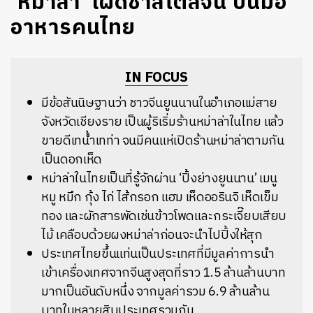
​‘หม่าล่า’ เผ็ดชาสไตล์จีน บนมื้อ
อาหารคนไทย
IN FOCUS
มีข้อสันนิษฐานว่า ชาวจีนยูนนานในอำเภอแม่สาย
จังหวัดเชียงราย เป็นผู้ริเริ่มร้านหม่าล่าในไทย แล้ว
ขายดีเทน้ำเทท่า จนมีคนแห่เปิดร้านหม่าล่าตามกัน
เป็นดอกเห็ด
หม่าล่าในไทยเป็นที่รู้จักผ่าน ‘ปิ้งย่างยูนนาน’ เมนู
หมู หมึก กุ้ง ไก่ ไส้กรอก แฮม เห็ดออรินจิ เห็ดเข็ม
ทอง และผักสารพัดเช่นข้าวโพดและกระเจี๊ยบเสียบ
ไม้ เคลือบด้วยผงหม่าล่าก่อนจะนำไปปิ้งให้สุก
ประเทศไทยขึ้นแท่นเป็นประเทศที่มีมูลค่าการนำ
เข้าเครื่องเทศจากจีนสูงสุดที่ราว 1.5 ล้านล้านบาท
มากเป็นอันดับหนึ่ง จากมูลค่ารวม 6.9 ล้านล้าน
บาทในหลายสิบประเทศรวมกัน