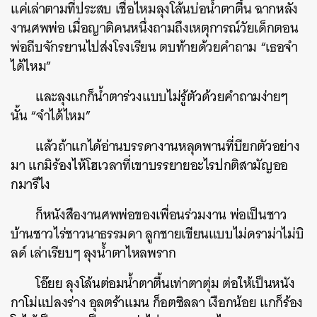
แค่เล่า​ตามที่​ประสบ​ เชื่อไหมลุงโล้นบ่อน้ำตา​ตื้น​ ฉากหลัง
งานศพพ่อ​ เมื่อ​ญาติ​คนหนึ่ง​ถามถึงเหตุการณ์วัยเด็กตอน
พ่อ​ถีบจักรยาน​ไปส่งโรงเรียน ตบท้าย​ด้วย​คำถาม “เธอจำ
ได้ไหม”
และลุงแก​ก็น้ำตาร่วงแบบไม่รู้​ตัว​ด้วย​คำถาม​ง่ายๆ
นั้น​ “จำ​ได้​ไหม”
แล้ว​ถ้า​แก​ได้​อ่านบรรดา​งานหลุดพานที่บียกตัวอย่าง​
มา​ แก​มิร้องไห้โฮเวลา​ที่เขาบรรยาย​อะไร​ปกติสามัญ​ออ
กมารึไง
ก็หนังสืองานศพ​พ่อ​ของเพื่อน​ร่วมงาน​ พ่อ​เป็นชาว
บ้าน​ชาวไร่ชาวนาธรรมดา​ ลูกชาย​เขียน​แบบไม่ดราม่าไม่บิ
ลด์​ เล่า​เรียบๆ​ ลุงน้ำตาไหลพราก​
โอ๊ยย​ ลุง​โล้น​ต่อมน้ำ​ตา​ตื้น​เท่า​ตา​ตุ่ม​ ต่อ​ให้​เป็น​หนัง​
กา​โม​่แปลงร่าง​ อุลตร้า​แมน​ ก็อตซิลลา​ เงือก​น้อย​ แก​ก็ร้อง