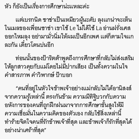
หัว​ ก็ยัง​เป็นเรื่องการศึกษาน่ะ​แหละค่ะ​
แต่​เบรก​นิด​ ซาช่า​เป็นเหมียวผู้นะคับ​ ลุง​แก​น่าจะ​เห็น
ในเมลของเพื่อน​ซาช่า​ เขา​ใช้​ Le​ ไม่ได้​ใช้ La อ่าน​ฝรั่งเศส​
ออกไหม​ลุง​ อย่า​มามั่วนิ่มให้ผมเป็นอีกเพศ​ แต่​ก็ตาม​ใจ​แก​
ละกัน​ เดี๋ยว​โดนบ่น​อีก​
ท่อนนั้นของ​ป้าริตต้าพูดถึง​การ​ศึกษาที่​กลับ​ไม่ส่ง​เสริม
ให้​ลูกสาว​คุยกับแม่โดยไม่มีปากเสียง​ เป็นทั้ง​ความในใจ​
คำ​สารภาพ​ คำวิพากษ์​ ​ป้าบอก​ ​
“คนที่​อยู่​ใน​หัวใจ​ข้าพเจ้า​อย่าง​แม่​กลับ​ไม่ได้​อานิสงส์​
จาก​ความ​รู้เหล่านี้​ ตรงกัน​ข้าม​ ความ​มี​ทิฐิ​บวก​กับ​ความ​
อหังการของ​คน​ที่​ถูกฝึก​ฝน​มา​จาก​การ​ศึกษา​ขั้น​สูง​ให้​มี​
ความ​เชื่อมั่น​ใน​ความคิด​ของ​ตัวเอง​ กลับใช้​สิ่ง​เหล่านี้
ทำร้าย​จิตใจ​คน​ที่​รัก​ข้าพเจ้า​ที่​สุด​ และ​ข้าพเจ้า​ก็​รัก​ที่สุด​ได้​
อย่าง​น่า​เศร้า​ที่สุด​”