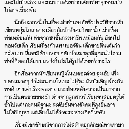
และ​ไม่​เป็น​เรื่อง​ และ​กลบ​ถมด้วย​ปากเสียง​ที่​ตา​ลุง​จอม​บ่น​
ไม่​อาจ​เลี่ยงพ้น​
นึก​ถึง​ฉาก​หนึ่ง​ใน​เรื่อง​เล่า​ทำนอง​อัต​ชีวประวัติ​จาก​นัก
เขียน​หนุ่ม​ใน​แวดวง​เดียว​กับ​นักสังคมวิทยา​นั้น​ เล่าเรื่อง​
พ่อ​เหมือนกัน​ พ่อ​จาก​ชนชั้น​กรรมาชีพ​เหมือนกัน​ ย้อน​ไป​
ตอน​วัยเด็ก​ เรียน​เรื่อง​กำแพงเบอร์ลิน​ เด็กชาย​ตื่นเต้น​ว่า​
อะไร​แบบ​นี้​เคย​มี​ด้วย​เหรอ กลับบ้านมา​ลุกลี้ลุกลน​ไป​ถาม​
พ่อ​ที่​ก็ตอบ​ได้แบบ​แหว่ง​วิ่นไม่​ได้​รูป​ได้​รอย​ร่อง​อะไร​
อีก​เรื่อง​จากนักเขียน​หญิง​โนเบล​ซะด้วย​ ลุง​เอ้ย​ เพิ่ง​
บอกหมาดๆ ว่าไม่สน​งาน​โนเบล​ ไม่รู้​ละ​ มันบังเอิญพ้องกัน​
พอดี​ นาง​เล่าเรื่อง​พ่อ​ตาย​ และ​ย้อนหลัง​ความ​เป็นมา​จาก​
การเป็นคนขายของ​ชำ​ ต่าง​จาก​ลูกสาว​ที่​เรียนจนสอบครู​ได้​
ซ้ำ​ไป​แต่ง​กะ​คน​มีฐานะ​ ระดับ​ชั้น​ทางสังคม​ที่​สูงขึ้น​อาจ​
ไม่ใช่​ปัญหา​ แต่เลี่ยง​ไม่ได้​ว่า​ระยะ​ห่าง​เกิดขึ้น​จริง​
เรื่อง​มีเอกลักษณ์​จาก​การ​ไม่​สร้าง​เอกลักษณ์​ทาง​ภาษา​