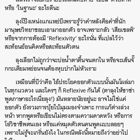
หรือ ‘ใน​ฐานะ’ อะไร​ดี​นะ​
ลุงโป๊ง​เหน่งแก​แหย่​บี​เพราะ​รู้ว่า​คำหลัง​คือคำ​ที่​นัก
มานุษยวิทยา​ชอบเอา​มา​ออก​ตัว อาจเพราะ​กลัว​ ‘เสีย​เซลฟ์’
หรือ​จาก​การ​ต้องมี ​’Reflexivity’ อะไร​นั่น​ ที่แปล​ไว้ว่า​
สะท้อนย้อน​คิด​หรือ​สะท้อนตัวตน
ลุงเลือก​ไม่​ถูก​ว่า​จะ​บ่อ​น้ำตาตื้น​จนตกใน​ หรือ​จะ​เส้น​จั๊
กกะเดียม​หย่อน​จนต้อง​หุบ​ปาก​ไม่​หัวเราะ​
เหมือน​ที่บี​ว่า​คือ ​ไอ้​ประโยคออก​ตัว​แบบ​นั้น​มัน​โผล่มา​
ใน​ทุก​แวด​วง​ และ​ใครๆ ​ก็​ Reflexive กัน​ได้​ (ตาลุงให้ซาช่า
พูดภาษาอะไรเนี่ยลุง!)​ มัน​หลาย​นัยอยู่​นะ​ อาจ​ไม่ใช่​แค่​
ออก​ตัว​ ยังรวม​การบุ้ยใบ้มุมมองจำเพาะ​ การแก้ต่าง​ล่วง
หน้า​ หาก​พูดหรือเขียน​ไม่​ตรง​ตาม​ความคาด​หวัง​ หรือการ​
โอ่วิชาชีพ​ตนเอง​ หรือ​แค่​หมุด​ตัวตน​คนพูดแบบ​ลอยๆ
เพราะ​ไม่รู้จะเกริ่น​ยัง​ไง​ ในกรณีหลัง​นี้​หมายถึง​ว่า​อย่า​ไป​