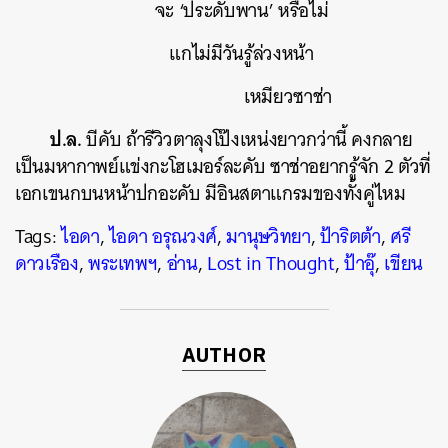
จะ​ ‘ประดับ​พาน’ หรือ​ไม่
แก​ไม่มี​วัน​รู้​ล่วงหน้า​
เหมียว​ซาช่า
ป.ล.​
บีคับ​ ถ้า​รีวิว​ตาลุง​โป๊ง​เหน่ง​ยาว​กว่า​นี้​ คงกลาย
เป็น​มหากาพย์​แข่ง​กะ​โฮเมอร์ละคับ​ ซาช่า​อยาก​รู้จัก​ 2 ตัว​ที่
เอกเขนก​บนหน้า​ปก​อะคับ​ มี​อินสตาแกรมของทั้งคู่ไหม
Tags:
ไอดา
,
ไอดา อรุณวงศ์
,
มานุษวิทยา
,
ป้า​ริตต้า
,
ศรี
ดาวเรือง
,
พระเทพฯ
,
อ่าน
,
Lost in Thought
,
ป้าอุ๊
,
เขียน
AUTHOR