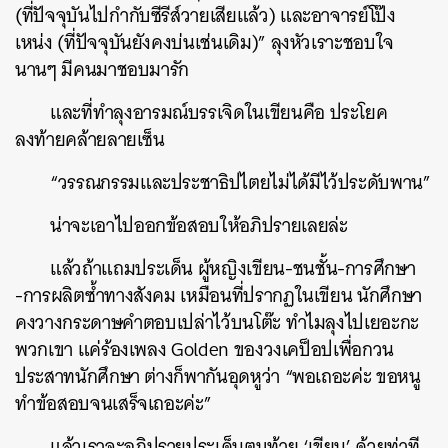
(ที่ปัจจุบัน​ไปกำกับ​ซีรีส์วายเสียแล้ว)​ และอาจารย์​โป๊ง
เหน่ง​ (ที่ปัจจุบัน​ยัง​คง​บ่น​เช่น​เดิม)​” ลุงหัวเราะ​ชอบใจ
นานๆ​ มีคนมาชอบมารัก​
และที่ทำลุง​อารมณ์​บรรเจิดใน​​เขียนคือ ประโยค
ลงท้ายคล้ายลายเซ็น​
“วรรณกรรม​และ​ประชาธิปไตย​ไม่ได้​มี​ไว้ประดับพาน”
น่าจะเอา​ไปออกข้อสอบให้อภิปราย​เลยล่ะ
แล้ว​ถ้าแถม​ประเด็น​ ผู้หญิง​เขียน​-ชนชั้น​-การศึกษา​
-การ​ผลิต​ซ้ำ​ทาง​สังคม​ เหมือน​ที่​ปรากฏ​ใน​เขียน นักศึกษา
คง​วาง​กระดาษ​คำตอบ​เปล่า​ไว้​บน​โต๊ะ​ ทำไม​ลุง​ไป​เยอะ​กะ​
พวก​เขา​ แค่ร้องเพลง​ Golden ของวงเคป็อปเพื่อ​กวน​
ประสาทนักศึกษา ต่าง​ก็​พากัน​อุดหู​ว่า “พอเถอะ​ค่ะ​ ขอ​หนู​
ทำ​ข้อสอบ​จน​เสร็จ​เถอะ​ค่ะ”
แล้ว​เรา​จะอภิปราย​ประเด็น​ตบท้าย​ ‘เขียน’ ด้วย​ท่าที​