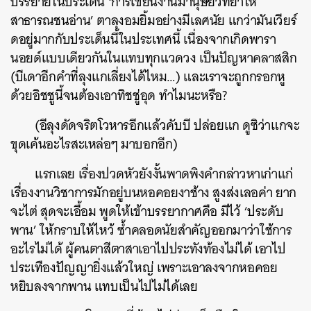
บรรยาย​ใน​ประเด็น​ ‘การ​เขียน​งาน​มานุษยวิทยา​ให้​
สาธารณชน​อ่าน’ ตาลุงอมยิ้มอย่าง​มี​เลศนัย​ แก​ว่า​มัน
เวียร์
ด
อยู่​มาก​กับ​ประเด็น​นี้​ใน​ประเทศ​นี้ ​เนื่องจาก​เกิด​พารา
นอยด์แบบเดียวกัน​ใน​แทบ​ทุก​แวด​วง​ เป็นปัญหา​คลาสสิก​
(บีเดา​อีก​คำที่ลุงแก​เลี่ยง​ได้ไหม…)​ และ​เรา​จะถูกกรอก​หู
ด้วย​อิชชูนี้​จน​ต้อง​เอา​ทิชชู่อุด​ ทำไม​นะหรือ?
(อีลุง​ดัดจริต​โวหาร​อีก​แล้วคับบี ปล่อย​แก​ ดูซิ​ว่า​แก​จะ
ขุด​เค้น​อะไร​สะเหล่อๆ​ มาบอกอีก​)​
แรก​เลย​ เรื่อง​ปวดหัว
​ยัง​งั้น
​พาดพิง​คำ​กล่าว​หา​เก่า​แก่​
เรื่อง​งาน​วิชาการมัก​อยู่บน​หอคอย​งาช้าง​ สูงส่ง​เลอค่า​ ยาก​
จะ​ไต่​ สุด​จะเอื้อม​ พูดให้​เข้า​บรรยากาศ​คือ มีไว้ ‘ประดับ
พาน’ ให​้กราบ​ให้ไหว้​ ซ้ำ​คลอด​นัยสำคัญ​ออกมา​ว่าใช้การ
อะไร​ไม่ได้​ ผู้คน​ตาสีตาสา​​เอา​ไปประทัง​ท้อง​ไม่ได้​ เอา​ไป
ประเทือง​ปัญญา​ยิ่ง​แล้ว​ใหญ่​ เพราะ​เอาลง​จากหอคอย​
หยิบลง​จากพาน​ แทบ​เป็นไปไม่ได้​เลย​