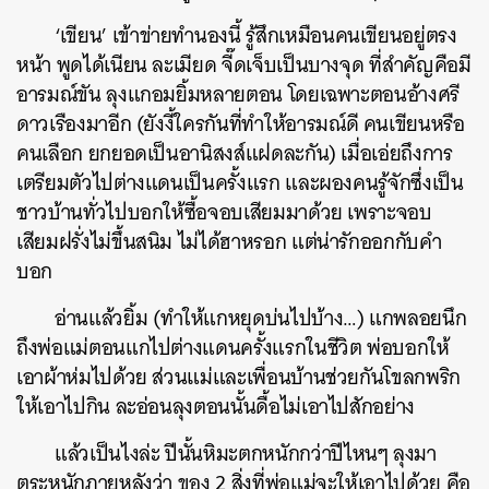
‘เขียน’ เข้า​ข่าย​ทำนอง​นี้​ รู้สึก​เหมือน​คนเขียน​อยู่ตรง
หน้า​ พูดได้​เนียน​ ละเมียด​ จี๊ดเจ็บ​เป็นบาง​จุด​ ที่สำคัญคือ​มี
อารมณ์​ขัน​ ลุงแก​อมยิ้ม​หลาย​ตอน​ โดยเฉพาะ​ตอน​อ้าง​ศรี​
ดาว​เรือง​มาอีก​ (
ยังงี้
​ใคร​กัน​ที่​ทำให้​อารมณ์​ดี​ คน​เขียน​หรือ​
คน​เลือก ยกยอด​เป็นอานิสงส์แฝดละกัน​)​ เมื่อ​เอ่ยถึง​การ​
เตรียม​ตัวไป​ต่างแดน​เป็น​ครั้ง​แรก​ และ​ผองคนรู้จัก​ซึ่ง​เป็น​
ชาว​บ้าน​ทั่ว​ไป​บอก​ให้​ซื้อ​จอบเสียม​มาด้วย เพราะจอบ​
เสียม​ฝรั่ง​ไม่ขึ้นสนิม​ ไม่ได้​ฮาหรอก​ แต่​น่ารักออก​กับ​คำ​
บอก​
อ่าน​แล้ว​ยิ้ม​ (ทำให้​แก​หยุด​บ่น​ไป​บ้าง…)​ แก​พลอย​นึก​
ถึง​พ่อแม่​ตอน​แก​ไปต่างแดน​ครั้ง​แรก​ใน​ชีวิต​ พ่อ​บอก​ให้​
เอา​ผ้า​ห่ม​ไปด้วย​ ส่วน​แม่​และ​เพื่อน​บ้าน​ช่วยกัน​โขลกพริก​
ให้​เอา​ไป​กิน​ ละอ่อน​ลุง​ตอน​นั้น​ดื้อไม่​เอา​ไป​สัก​อย่าง​
แล้ว​เป็นไง​ล่ะ​ ปี​นั้น​หิมะ​ตก​หนัก​กว่าปีไหน​ๆ​ ลุง​มา​
ตระหนัก​ภาย​หลัง​ว่า​ ของ 2 สิ่ง​ที่พ่อแม่​จะ​ให้เอา​ไปด้วย ​คือ​