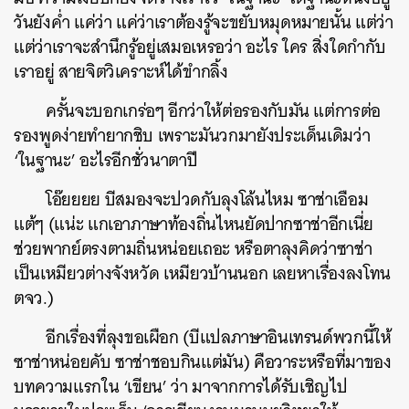
วัน​ยัง​ค่ำ​ แค่ว่า แค่ว่าเรา​ต้อง​รู้
จะ​
ขยับ​หมุด​หมาย​นั้น​ แต่​ว่า​
แต่​ว่า​เรา​จะ​สำนึก​รู้​อยู่​เสมอ​เหรอ​ว่า ​อะไร​ ใคร สิ่ง​ใด​กำกับ​
เรา​อยู่​ สาย​จิต​วิเคราะห์ได้​ขำ​กลิ้ง​
ครั้น​จะ​บอก​เกร่อ​ๆ​ อีก​ว่า​ให้​ต่อรองกับมัน​ แต่​การ​ต่อ​
รอง​พูดง่ายทำยาก
ชิบ
เพราะ​มันวกมา​ยัง​ประเด็น​เดิม​ว่า​
‘ใน​ฐานะ’ อะไรอีก​ชั่ว​นาตาปี​
โอ๊ยยยย​ บีสมอง​จะ​ปวด​กับ​ลุง​โล้น​ไหม​ ซาช่า​เอือม
แต้ๆ​ (แน่ะ​ แกเอา​ภาษาท้องถิ่น​ไหน​ยัด​ปาก​ซาช่า​อีก​เนี่ย​
ช่วย​พากย์​ตรง​ตาม​ถิ่น​หน่อย​เถอะ​ หรือ​ตาลุง​คิดว่า​ซาช่า
เป็นเหมียว​ต่าง​จังหวัด​ เหมียว​บ้านนอก​ เลย​หาเรื่องลงโทน ​
ตจว.)
อีก​เรื่องที่​ลุงขอเผือก​ (บี​แปล​ภาษาอินเทรนด์​พวก​นี้​ให้​
ซาช่าหน่อย​คับ​ ซาช่า​ชอบ​กิน​แต่​มัน)​ คือ​วาระหรือ​ที่มา​ของ​
บทความ​แรก​ใน​ ‘เขียน’ ว่า มา​จาก​การ​ได้รับ​เชิญ​ไป​