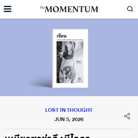
LOST IN THOUGHT
JUN 5, 2026