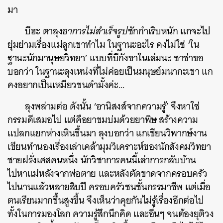
มา​
บีฮะ​ ตาลุง
อาการไม่​สำเร็จ​รูป
​ชัก​กำเริบ​หนัก​ แก​จะ​ไป​
ยุ่มย่าม​เรื่อง​แม่​ลูก​เขา​ทำไม​ ในฐานะ​อะไร​ คง​ไม่ใช่​ ‘ใน​
ฐานะนัก​มานุษยวิทยา’ แบบ​ที่บีกังขา​ในเล่มนะ​ ซาช่า​ขอ​
บอก​ว่า​ ใน​ฐานะ​ลุง​เหน่ง​ที่​ไม่ค่อย​เป็นมนุษย์​มนากะเขา​ แก​
คงอยากเป็นเหมียวขนดำ​มั้งค่ะ…
ลุง​พล่าม​ต่อ​ ดังนั้น​ ‘อานิสงส์​จาก​ความ​รู้’ จึง​หา​ใช่​
กรรม​ดี​เสมอไป​ แต่คือ​ยาขมบ่ม​ด้วย​ยาพิษ​ สร้าง​ความ​
แปลก​แยก​ห่าง​เหิน​ขึ้น​มา​ ลุง​บอก​ว่า ​แก​เขียน​วิพากษ์งาน
เขียน​ทำนอง​เรื่อง​เล่า​เคล้า​มุม​วิเคราะห์​ของ​นัก​สังคมวิทยา​
ชาย​ฝรั่งเศส​คน​หนึ่ง​ นัก​วิชาการคนนี้​เล่า​การ​กลับ​บ้าน​
ไปหา​แม่​หลังจาก​พ่อตาย​ และ​หลังตัด​ขาด​จาก​ครอบครัว​
ไป​นาน​แล้ว​หลาย​สิบ​ปี​ ครอบครัว​ชนชั้นกรรมาชีพ​ แต่​เมื่อ​
ตน​เรียน​มาก​ขึ้น​สูงขึ้น​ จึง​เห็นว่า​คุยกัน​ไม่รู้​เรื่อง​​อีกต่อไป​
ทั้ง​ในการ​มอง​โลก​ ความรู้สึก​นึกคิด​ และอื่น​ๆ​ จน​ต้อง​ยุติ​วง​