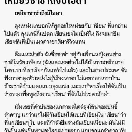
เหมียวซาช่าถึง​บีไอดา​
เหมียวซาช่าถึง​บีไอดา​
ลุงเหน่งแก​บอก​ให้พูดอะไร​หน่อย​กับ​ ‘เขียน’ ที่แก​อ่าน​
ไปแล้ว​ ลุง​แกนี่ก็​แปลก​ เขียน​เอง​ไม่​เป็น​รึไง​ ถึง​จะ​มายืม
เสียง​ฉัน​ที่​เป็นแมว​ต่าง​ชาติมารีวิวแทน​
ลืม​แนะนำ​ตัว​ ฉันชื่อ​ซาช่า​ อยู่กับเพื่อน​หญิงคน​ต่าง
ชาติ​ในวัยเกษียณ​ (ฉันและเธอต่าง​ไม่ได้เป็นทาสหรือนาย​
ใครแบบที่เราเรียกกันเกร่อไปแล้ว)​ และ​ใน​ต่างประเทศ​ ฉัน
ฟังภาษาลุงหัวเหน่ง​ไม่รู้​เรื่อง​หรอก​ ไม่เคยออก​นอก​บ้าน​
ข้ามชาติ​ข้ามแดน​แบบ​ลุงเหน่ง​ และ​แก​ก็หาเรื่อง​ให้ฉันเป็น
ร่างทรง​เพื่อ​พูดถึงงาน​ ‘เขียน’ ที่ฉันไม่​ประสา​สัก​คำ​
เริ่มเลยที่คำบ่นของแกตามสไตล์ลุงโล้นจอมบ่น​ขี้​
รำคาญ​ แก​ว่า​แกไม่มีวัน​เขียน​ได้แบบที่เขียน​ใน​ ‘เขียน’ ว่า​
ที่แกเขียนๆ​ ไป ​และ​ที่กำลัง​ยืม​ร่าง​ฉันเขียน​เนี่ยนะ ​มัน​ไม่​มี​
วัน​ขึ้น​แท่น​ขึ้น​พาน​อะไร​กะ​เขาหรอก​ แก​บอก​แก​รำคาญกับ​