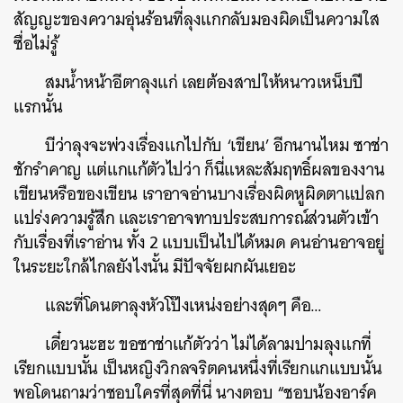
สัญญะของ​ความอุ่น​ร้อน​ที่ลุง​แกกลับ​มอง​ผิด​เป็นความ​ใส
ซื่อ​ไม่รู้​
สม​น้ำหน้า​อีตาลุง​แก​่​ เลย​ต้อง​สาป​ให้​หนาว​เหน็บปี
แรก​นั้น​
บี​ว่า​ลุง​จะพ่วง​เรื่อง​แกไปกับ​ ‘เขียน’ อีก​นาน​ไหม​ ซาช่า​
ชัก​รำคาญ​ แต่​แก​แก้​ตัว​ไปว่า​ ก็นี่แหละสัมฤทธิ์ผล​ของงาน​
เขียน​หรือของ​เขียน เราอาจ​อ่าน​บางเรื่องผิดหูผิดตาแปลก
แปร่ง​ความ​รู้สึก​ และ​เรา​อาจทาบ​ประสบการณ์​ส่วนตัว​เข้า​
กับ​เรื่อง​ที่เรา​อ่าน​ ทั้ง 2 ​แบบเป็นไปได้​หมด​ คนอ่าน​อาจ​อยู่
ใน​ระยะ​ใกล้ไกลยัง​ไง​นั้น​ มีปัจจัยผกผัน​เยอะ​
และที่​โดนตาลุงหัวโป๊งเหน่งอย่างสุดๆ​ คือ…
เดี๋ยวนะ​ฮะ​ ขอ​ซาช่าแก้​ตัว​ว่า ​ไม่ได้​ลามปาม​ลุง​แกที่​
เรียก​แบบ​นั้น​ เป็นหญิงวิกลจริตคนหนึ่งที่เรียกแกแบบนั้น​
พอโดนถามว่า​ชอบใคร​ที่สุด​ที่นี่​ นาง​ตอบ​ “ชอบน้องอาร์ค​ ​