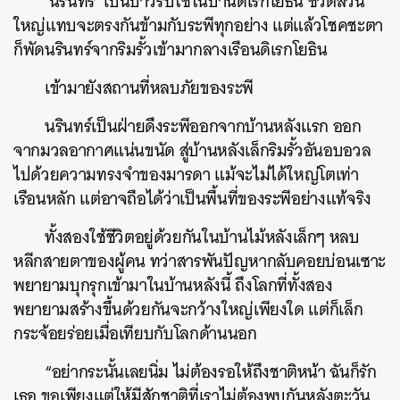
‘นรินทร์’ เป็นบ่าวรับใช้ในบ้านดิเรกโยธิน ชีวิตส่วน
ใหญ่แทบจะตรงกันข้ามกับระพีทุกอย่าง แต่แล้วโชคชะตา
ก็พัดนรินทร์จากริมรั้วเข้ามากลางเรือนดิเรกโยธิน
เข้ามายังสถานที่หลบภัยของระพี
ค้นหา
นรินทร์เป็นฝ่ายดึงระพีออกจากบ้านหลังแรก ออก
SHARE
TWEET
LINE
EMAIL
จากมวลอากาศแน่นขนัด สู่บ้านหลังเล็กริมรั้วอันอบอวล
ไปด้วยความทรงจำของมารดา แม้จะไม่ได้ใหญ่โตเท่า
เรือนหลัก แต่อาจถือได้ว่าเป็นพื้นที่ของระพีอย่างแท้จริง
ทั้งสองใช้ชีวิตอยู่ด้วยกันในบ้านไม้หลังเล็กๆ หลบ
หลีกสายตาของผู้คน ทว่าสารพันปัญหากลับคอยบ่อนเซาะ
พยายามบุกรุกเข้ามาในบ้านหลังนี้ ถึงโลกที่ทั้งสอง
พยายามสร้างขึ้นด้วยกันจะกว้างใหญ่เพียงใด แต่ก็เล็ก
กระจ้อยร่อยเมื่อเทียบกับโลกด้านนอก
“อย่ากระนั้นเลยนิ่ม ไม่ต้องรอให้ถึงชาติหน้า ฉันก็รัก
เธอ ขอเพียงแต่ให้มีสักชาติที่เราไม่ต้องพบกันหลังตะวัน