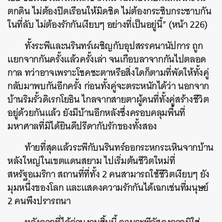
ตกดิน ไม่ต้องปิดเรือนให้มิดชิด ไม่ต้องกระซิบกระซาบกัน
ในที่ลับ ไม่ต้องรักกันเงียบๆ อย่างที่เป็นอยู่นี้” (หน้า 226)
ทั้งระพีและนรินทร์เผชิญกับอุปสรรคนานัปการ ถูก
แยกจากกันครั้งแล้วครั้งเล่า จนเกือบลาจากกันไปตลอด
กาล ทว่าอาจเพราะโชคชะตาหรือสิ่งใดก็ตามที่พัดให้ทั้งคู่
กลับมาพบกันอีกครั้ง ก่อนทั้งคู่จะตระหนักได้ว่า นอกจาก
บ้านริมรั้วดิเรกโยธิน ไกลจากสายตาผู้คนที่ทั้งคู่สร้างชีวิต
อยู่ด้วยกันแล้ว ยังมีบ้านอีกหลังซึ่งครอบคลุมพื้นที่
มหาศาลที่มิได้ยินดีปรีดากับรักของทั้งสอง
ท้ายที่สุดแล้วระพีกับนรินทร์ออกระหกระเหินจากบ้าน
หลังใหญ่ในเขตแดนสยาม ไปเริ่มต้นชีวิตใหม่ที่
สหรัฐอเมริกา สถานที่ที่ทั้ง 2 คนสามารถใช้ชีวิตเงียบๆ ยัง
มุมหนึ่งของโลก และแสดงความรักกันได้เฉกเช่นที่มนุษย์
2 คนพึงปรารถนา