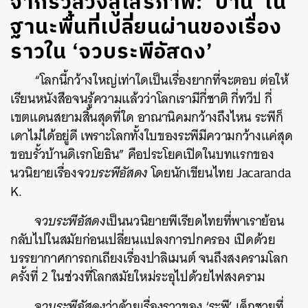
จากรั้วลวงสู่เสรีภาพ: ‘บ้าน’ ใน
ฐานะพื้นที่เปลี่ยนผ่านของเรื่อง
ราวใน ‘จวบระพีอัสดง’
“โลกนี้กว้างใหญ่เท่าใดเป็นเรื่องยากที่จะตอบ ต่อให้
เรียนหนังสือจนรู้ความแล้วว่าโลกเรามีกี่ชาติ กี่ทวีป กี่
เขตแดนสยามสิ้นสุดที่ใด อาณานิคมกว้างถึงไหน ระพีก็
เดาไม่ได้อยู่ดี เพราะโลกทั้งใบของระพีมีความกว้างแค่สุด
ขอบรั้วบ้านดิเรกโยธิน” คือประโยคเปิดในบทแรกของ
นวนิยายเรื่อง
จวบระพีอัสดง
โดยนักเขียนไทย Jacaranda
K.
จวบระพีอัสดง
เป็นนวนิยายพีเรียดไทยที่พาเราย้อน
กลับไปในสมัยก่อนเปลี่ยนแปลงการปกครอง เปิดด้วย
บรรยากาศการถกเถียงเรื่องปาลิเมนต์ จนถึงสงครามโลก
ครั้งที่ 2 ในช่วงที่โลกสมัยใหม่ระอุไปด้วยไฟสงคราม
จวบระพีอัสดง
ว่าด้วยเรื่องราวของ ‘ระพี’ เด็กชายที่