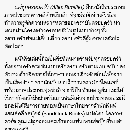
แด่ทุกครอบครัว (Alles Familie!)
คือหนังสือประกอบ
ภาพประเภทสารคดีสำหรับเด็ก ที่จูงมือนักอ่านตัวน้อย
ทำความรู้จักความหลากหลายของสถาบันครอบครัว นำ
เสนอผ่านโครงสร้างครอบครัวในรูปแบบต่างๆ ทั้ง
ครอบครัวพ่อแม่เลี้ยงเดี่ยว ครอบครัวสีรุ้ง ครอบครัวปะ
ติดปะต่อ
หนังสือเล่มนี้ถือเป็นสื่อที่เหมาะสำหรับทุกครอบครัว
ทั้งครอบครัวตามต้นแบบหรือครอบครัวตามแบบฉบับของ
ตัวเอง ด้วยลีลาการใช้ภาษาบอกเล่าเรื่องซับซ้อนให้กลาย
เป็นเรื่องง่ายๆ จากนักเขียน อเล็กซานดรา มักซ์ไอเนอร์
พร้อมภาพประกอบสุดน่ารักจากฝีมือ อังเคอ คูห์ล และได้
รับรางวัลหนังสือสำหรับเยาวชนดีเด่นจากประเทศเยอรมนี
ขณะนี้ได้รับการถ่ายทอดเป็นภาษาไทยจากสำนักพิมพ์
แซนด์คล็อคบุ๊คส์ (SandClock Books) แปลโดย โสภาพร
ควร์ซ คุณแม่ลูกสองและเจ้าของแฟนเพจเฟซบุ๊กเรื่องเล่า
จากหย่งศรี