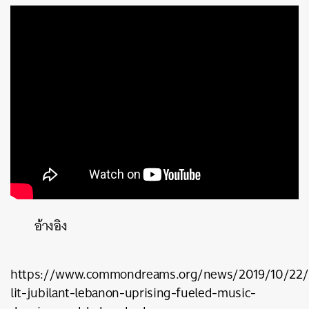
ค้นหา
SHARE
TWEET
LINE
EMAIL
อ้างอิง
https://www.commondreams.org/news/2019/10/22/r
lit-jubilant-lebanon-uprising-fueled-music-