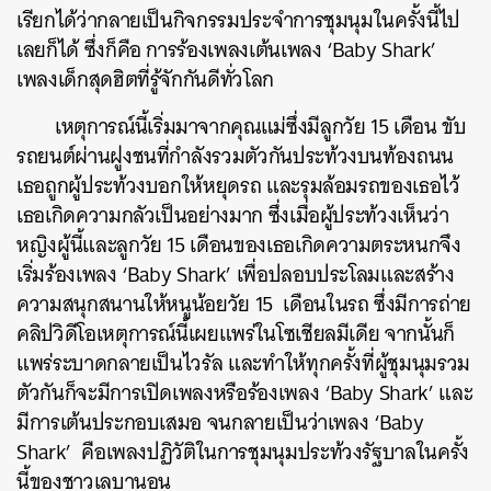
เรียกได้ว่ากลายเป็นกิจกรรมประจำการชุมนุมในครั้งนี้ไป
เลยก็ได้
ซึ่งก็คือ
การร้องเพลงเต้นเพลง
‘Baby Shark’
เพลงเด็กสุดฮิตที่รู้จักกันดีทั่วโลก
เหตุการณ์นี้เริ่มมาจากคุณแม่ซึ่งมีลูกวัย
15
เดือน ขับ
รถยนต์ผ่านฝูงชนที่กำลังรวมตัวกันประท้วงบนท้องถนน
เธอถูกผู้ประท้วงบอกให้หยุดรถ และรุมล้อมรถของเธอไว้
เธอเกิดความกลัวเป็นอย่างมาก ซึ่งเมื่อผู้ประท้วงเห็นว่า
หญิงผู้นี้และลูกวัย
15
เดือนของเธอเกิดความตระหนกจึง
เริ่มร้องเพลง
‘Baby Shark’
เพื่อปลอบประโลมและสร้าง
ความสนุกสนานให้หนูน้อยวัย
15
เดือนในรถ ซึ่งมีการถ่าย
คลิปวิดีโอเหตุการณ์นี้เผยแพร่ในโซเชียลมีเดีย จากนั้นก็
แพร่ระบาดกลายเป็นไวรัล และทำให้ทุกครั้งที่ผู้ชุมนุมรวม
ตัวกันก็จะมีการเปิดเพลงหรือร้องเพลง
‘Baby Shark’
และ
มีการเต้นประกอบเสมอ จนกลายเป็นว่าเพลง
‘Baby
Shark’
คือเพลงปฏิวัติในการชุมนุมประท้วงรัฐบาลในครั้ง
นี้ของชาวเลบานอน