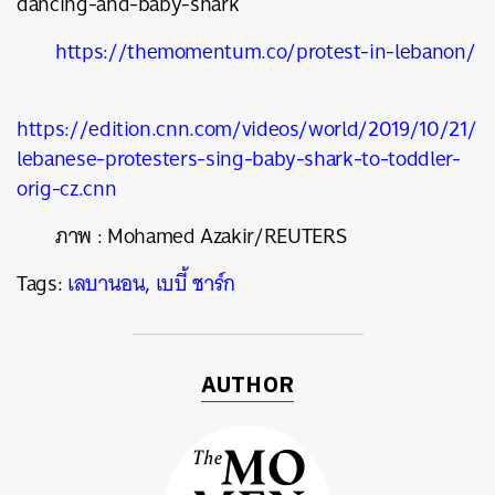
dancing-and-baby-shark
https://themomentum.co/protest-in-lebanon/
https://edition.cnn.com/videos/world/2019/10/21/
lebanese-protesters-sing-baby-shark-to-toddler-
orig-cz.cnn
ภาพ
:
Mohamed Azakir/REUTERS
Tags:
เลบานอน
,
เบบี้ ชาร์ก
AUTHOR