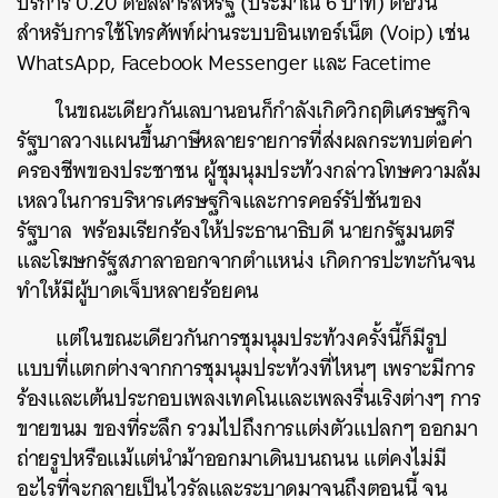
บริการ
0.20
ดอลลาร์สหรัฐ
(
ประมาณ
6
บาท
)
ต่อวัน
สำหรับการใช้โทรศัพท์ผ่านระบบอินเทอร์เน็ต
(Voip)
เช่น
WhatsApp, Facebook Messenger
และ
Facetime
ในขณะเดียวกันเลบานอนก็กำลังเกิดวิกฤติเศรษฐกิจ
รัฐบาลวางแผนขึ้นภาษีหลายรายการที่ส่งผลกระทบต่อค่า
ครองชีพของประชาชน
ผู้ชุมนุมประท้วงกล่าวโทษความล้ม
เหลวในการบริหารเศรษฐกิจและการคอร์รัปชันของ
รัฐบาล
พร้อมเรียกร้องให้ประธานาธิบดี
นายกรัฐมนตรี
และโฆษกรัฐสภาลาออกจากตำแหน่ง
เกิดการปะทะกันจน
ทำให้มีผู้บาดเจ็บหลายร้อยคน
แต่ในขณะเดียวกันการชุมนุมประท้วงครั้งนี้ก็มีรูป
แบบที่แตกต่างจากการชุมนุมประท้วงที่ไหนๆ
เพราะมีการ
ร้องและเต้นประกอบเพลงเทคโนและเพลงรื่นเริงต่างๆ
การ
ขายขนม
ของที่ระลึก
รวมไปถึงการแต่งตัวแปลกๆ
ออกมา
ถ่ายรูปหรือแม้แต่นำม้าออกมาเดินบนถนน
แต่คงไม่มี
อะไรที่จะกลายเป็นไวรัลและระบาดมาจนถึงตอนนี้
จน