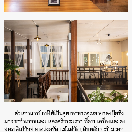
ส่วนอาหารปักษ์ใต้เป็นสูตรอาหารคุณยายของปุ้ยซึ่ง
มาจากอำเภอขนอม นครศรีธรรมราช ที่ครบเครื่องและคง
สูตรเดิมไว้อย่างเคร่งครัด แม้แต่วัตถุดิบหลัก กะปิ สะตอ