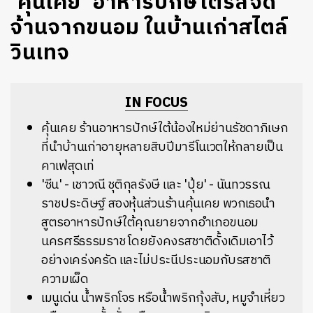
‘คุ้นเคย’ อาหารปักษ์ใต้รสจัด
จ้านจากขนอม ในบ้านเก่าสไตล์
วินเทจ
IN FOCUS
คุ้นเคย ร้านอาหารปักษ์ใต้น้องใหม่ย่านรัชดาภิเษก
ที่นำบ้านเก่าอายุหลายสิบปีมารีโนเวตให้กลายเป็น
คาเฟ่สุดเท่
'ซีน' - เชาวณี ชุติกุลรังษี และ 'ปุ้ย' - นันทวรรณ
ราชประดิษฐ์ สองหุ้นส่วนร้านคุ้นเคย พวกเธอนำ
สูตรอาหารปักษ์ใต้คุณยายจากอำเภอขนอม
นครศรีธรรมราช โดยยังคงรสชาติดั้งเดิมเอาไว้
อย่างเคร่งครัด และไม่ประนีประนอมกับรสชาติ
ความเผ็ด
เมนูเด่น น้ำพริกโจร หรือน้ำพริกกุ้งสับ, หมูจำเหี่ยว