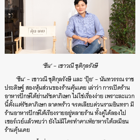
‘ซีน’ – เชาวณี ชุติกุลรังษี
‘ซีน’ – เชาวณี ชุติกุลรังษี และ ‘ปุ้ย’ – นันทวรรณ ราช
ประดิษฐ์ สองหุ้นส่วนของร้านคุ้นเคย เล่าว่า การเปิดร้าน
อาหารปักษ์ใต้ย่านรัชดาภิเษก ไม่ใช่เรื่องง่าย เพราะละแวก
นี้ตั้งแต่รัชดาภิเษก ลาดพร้าว จรดเลียบด่วนรามอินทรา มี
ร้านอาหารปักษ์ใต้เรียงรายอยู่หลายร้าน ทั้งคู่ได้ลองไป
เซอร์เวย์แล้วพบว่า ยังไม่มีใครทำคาเฟ่อาหารใต้เหมือน
ร้านคุ้นเคย