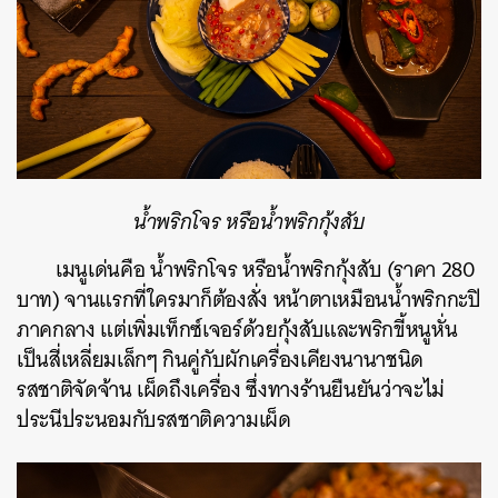
น้ำพริกโจร หรือน้ำพริกกุ้งสับ
เมนูเด่นคือ น้ำพริกโจร หรือน้ำพริกกุ้งสับ (ราคา 280
บาท) จานแรกที่ใครมาก็ต้องสั่ง หน้าตาเหมือนน้ำพริกกะปิ
ภาคกลาง แต่เพิ่มเท็กซ์เจอร์ด้วยกุ้งสับและพริกขี้หนูหั่น
เป็นสี่เหลี่ยมเล็กๆ กินคู่กับผักเครื่องเคียงนานาชนิด
รสชาติจัดจ้าน เผ็ดถึงเครื่อง ซึ่งทางร้านยืนยันว่าจะไม่
ประนีประนอมกับรสชาติความเผ็ด