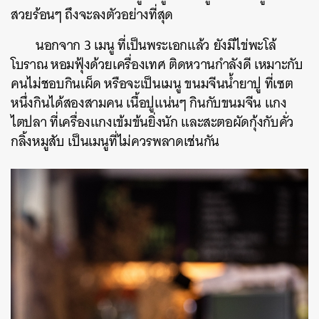
สวยร้อนๆ ถึงจะลงตัวอย่างที่สุด
นอกจาก 3 เมนู ที่เป็นพระเอกแล้ว ยังมีไข่พะโล้
โบราณ หอมฟุ้งด้วยเครื่องเทศ ติดหวานกำลังดี เหมาะกับ
คนไม่ชอบกินเผ็ด หรือจะเป็นเมนู ขนมจีนน้ำยาปู ที่เซต
หนึ่งกินได้สองสามคน เนื้อปูแน่นๆ กินกับขนมจีน แกง
ไตปลา ที่เครื่องแกงเข้มข้นยิ่งนัก และสะตอผัดกุ้งกับคั่ว
กลิ้งหมูสับ เป็นเมนูที่ไม่ควรพลาดเช่นกัน