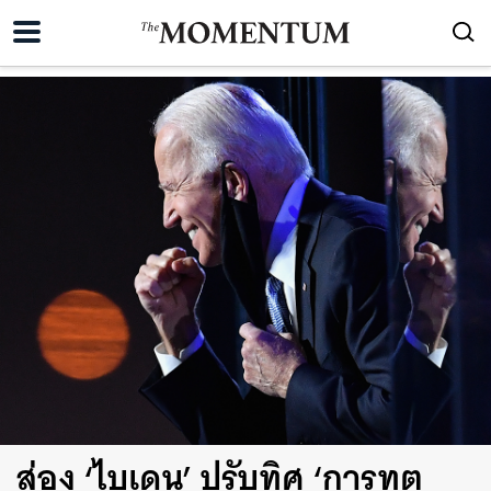
ส่อง ‘ไบเดน’ ปรับทิศ ‘การทูต