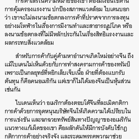
การค้าเสรีในความหมายของเขา ต้องมีเงื่อนไขด้าน
การคุ้มครองแรงงาน ปกป้องสภาพแวดล้อม ไบเดนบอก
ว่า เขาจะไม่ลงนามข้อตกลงการค้าที่ปราศจากการลงทุน
อย่างมโหฬารในเรื่องการมีงานทำและสาธารณูปโภค หรือ
ค้นหา
ลงนามข้อตกลงที่ไม่มีหลักประกันในเรื่องสิทธิแรงงานและ
SHARE
TWEET
LINE
EMAIL
ผลกระทบสิ่งแวดล้อม
สำหรับการค้ากับคู่ค้ามหาอำนาจเกิดใหม่อย่างจีน ถึง
แม้ไบเดนไม่เห็นด้วยกับการทำสงครามการค้าของทรัมป์
เพราะเป็นกลยุทธ์ที่หยิกเล็บเจ็บเนื้อ ฝ่ายที่ต้องแบกรับ
ต้นทุน ก็คือคนอเมริกัน แต่เขาก็ไม่ได้มองจีนเป็นหุ้นส่วน
เช่นกัน
ไบเดนเห็นว่า อเมริกาต้องตอบโต้จีนที่ละเมิดกติกา
การค้าด้วยการอุดหนุนบริษัทจีนให้เกิดความได้เปรียบใน
การแข่งขัน และฉกฉวยทรัพย์สินทางปัญญาของอเมริกัน
แนวทางแก้เผ็ดของเขา คือผลักดันให้มีการบังคับใช้กฎ
กติกาการค้าอย่างจริงจัง และระดมพรรคพวกมาช่วย