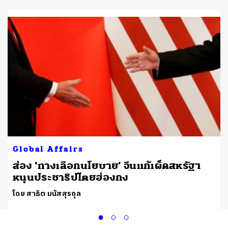
Global Affairs
ส่อง ‘ทางเลือกนโยบาย’ จีนแก้เผ็ดสหรัฐฯ
หนุนประชาธิปไตยฮ่องกง
โดย สาธิต มนัสสุรกุล