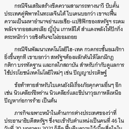
กรณีจีนเสริมสร้างขีดความสามารถทางนาวี บีบคั้น
ประเทศคู่พิพาทในทะเลจีนใต้ ไบเดนบอกว่า เขาจะฟื้น
ความเป็นมหาอำนาจย่านเอเชีย-แปซิฟิกของสหรัฐฯ ระดม
พลังจากออสเตรเลีย ญี่ปุ่น เกาหลีใต้ สำแดงพลังให้ปักกิ่ง
ตระหนักว่า วอชิงตันจะไม่ยอมถอย
กรณีจีนพัฒนาเทคโนโลยีไฮ-เทค กวดกระชั้นอเมริกา
ยิ่งขึ้นทุกที เขาบอกว่า สหรัฐฯต้องผลักดันให้โลกมีกฎ
กติกา บรรทัดฐาน และกลไกสถาบัน สำหรับกำกับดูแลการ
ใช้ประโยชน์เทคโนโลยีใหม่ๆ เช่น ปัญญาประดิษฐ์
ข้อท้าทายสำหรับไบเดนยังมีเรื่องภัยคุกคามอื่นๆ อีก
เช่น นิวเคลียร์อิหร่าน นิวเคลียร์และขีปนาวุธเกาหลีเหนือ
ปัญหาก่อการร้าย เป็นต้น
ภารกิจเฉพาะหน้าในด้านการต่างประเทศของว่าที่
ประธานาธิบดีสหรัฐฯ ซึ่งจะเข้ารับตำแหน่งเป็นคนที่ 46 ใน
วันที่ 20 มกราคม 2021 ก็คือ ฟื้นคืนความไว้เนื้อเชื่อใจใน