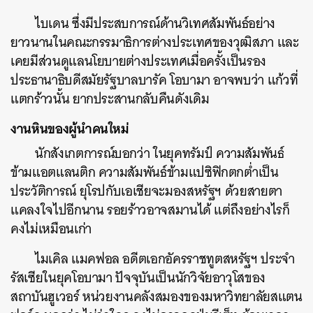
ไบเดน ซึ่งมีประสบการณ์ด้านวิเทศสัมพันธ์อย่าง
ยาวนานในคณะกรรมาธิการต่างประเทศของวุฒิสภา และ
เคยมีส่วนดูแลนโยบายต่างประเทศเมื่อครั้งเป็นรอง
ประธานาธิบดีสมัยรัฐบาลบารัค โอบามา อาจพบว่า แก้วที่
แตกร้าวนั้น ยากประสานกลับคืนดังเดิม
งานหินของผู้นำคนใหม่
นักสังเกตการณ์บอกว่า ในยุคทรัมป์ ความสัมพันธ์
ข้ามแอตแลนติก ความสัมพันธ์ข้ามแปซิฟิกตกต่ำเป็น
ประวัติการณ์ ยุโรปกับเอเชียจะมองสหรัฐฯ ด้วยสายตา
แคลงใจไปอีกนาน รอยร้าวอาจสมานได้ แต่ถึงอย่างไรก็
คงไม่เหมือนเก่า
ไมเคิล แมคฟอล อดีตเอกอัครราชทูตสหรัฐฯ ประจำ
รัสเซียในยุคโอบามา ปัจจุบันเป็นนักวิจัยอาวุโสของ
สถาบันฮูเวอร์ หน่วยงานคลังสมองของมหาวิทยาลัยสแตน