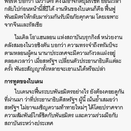
ฟอร์ด บอกว่า ไม่ว่าใคร คงไม่อาจกดปุ่มรีเซ็ท ย้อนเวลา
กลับไปก่อนหน้านี้สี่ปีได้ งานหินของไบเดนก็คือ ฟื้นฟู
พันธมิตรให้กลับมาร่วมกันรับมือภัยคุกคาม โดยเฉพาะ
จากจีนและรัสเซีย
ไมเคิล โอ’แฮนลอน แห่งสถาบันบรุกกิงส์ หน่วยงาน
คลังสมองในวอชิงตัน บอกว่า ความทรงจำถึงทรัมป์จะ
ตามหลอนผู้คน นานาประเทศจะมีความกังวลแฝงอยู่
ตลอดเวลาว่า เมื่อสหรัฐฯ เปลี่ยนตัวประธานาธิบดีแต่ละ
ครั้ง พันธะสัญญาทั้งหลายจะเอาแน่ได้หรือเปล่า
การทูตของไบเดน
ไบเดนจะฟื้นระบบพันธมิตรอย่างไร ยังต้องคอยดูกัน
ที่ผ่านมา ว่าที่ประธานาธิบดีสหรัฐฯ ผู้นี้ เน้นย้ำเสมอว่า
สหรัฐฯ ไม่อาจเผชิญความท้าทายใหม่ๆ ได้โดยปราศจาก
ความสัมพันธ์ใกล้ชิดกับพันธมิตร และความร่วมมือกับ
สถาบันระหว่างประเทศ