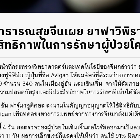
่สาธารณสุขจีนเผย ยาฟาวิพิร
ระสิทธิภาพในการรักษาผู้ป่วยโค
หน้าที่กระทรวงวิทยาศาสตร์และเทคโนโลยีของจีนกล่าวว่า ยาฟ
ูจิฟิล์ม ญี่ปุ่นที่ชื่อ Avigan ให้ผลลัพธ์ที่ดีระหว่างกา
9 จำนวน 340 คนในเมืองอู่ฮั่น และเซินเจิ้น จางให้สัมภาษณ
มีความปลอดภัยสูงและมีประสิทธิภาพในการรักษาที่เห็นได้ชั
ไฮซัน ฟาร์มาซูติคอล ลงนามในสัญญาอนุญาตให้ใช้สิทธิกับบร
vigan เพื่อทดลองทางการแพทย์จากทางการจีนมาตั้งแต่เดื
ี้ 4 วัน ผลตรวจของผู้ป่วยในเซินเจิ้นต่อไวรัสออกมาเป็นลบ
วลา 11 วัน ผลการเอ็กซเรย์ก็แสดงให้เห็นว่า คนไข้ 91% มีสภาพ