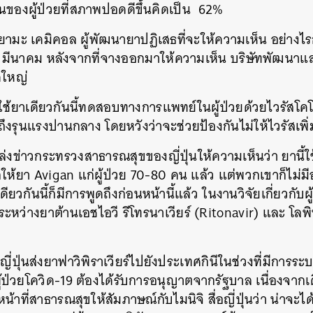
ส่วนของผู้ป่วยที่สภาพปอดดีขึ้นคิดเป็น 62%
โทยามะ เคมิคอล ผู้พัฒนายาปฏิเสธที่จะให้ความเห็น อย่างไรก
่ 18 มีนาคม หลังจากที่จางออกมาให้ความเห็น บริษัทพัฒนาแล
ดใหญ่
งใช้ยาเดียวกันนี้ทดสอบทางการแพทย์ในผู้ป่วยด้วยไวรัสโคโรน
ึงรุนแรงปานกลาง โดยหวังว่าจะช่วยป้องกันไม่ให้ไวรัสเพ
งข่าวกระทรวงสาธารณสุขของญี่ปุ่นให้ความเห็นว่า ยานี้ใช้ไม
ห้ยา Avigan แก่ผู้ป่วย 70-80 คน แล้ว แต่พวกเขาก็ไม่มีอ
ยวกันนี้ก็มีการพูดถึงก่อนหน้านี้แล้ว ในงานวิจัยเกี่ยวกับผ
มระหว่างยาต้านเอชไอวี รีโทรนาเวียร์ (Ritonavir) และ โลพิ
ญี่ปุ่นส่งยาฟาวิพิราเวียร์ไปยังประเทศกินีในช่วงที่มีการร
ู้ป่วยโควิด-19 ต้องได้รับการอนุญาตจากรัฐบาล เนื่องจากเดิ
น้าที่สาธารณสุขให้สัมภาษณ์กับไมนิจิ สื่อญี่ปุ่นว่า น่าจะได