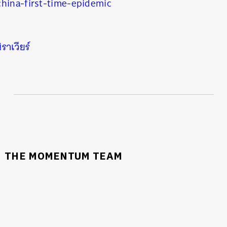
china-first-time-epidemic
ิราเวียร์
THE MOMENTUM TEAM