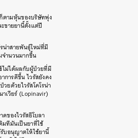
็ตามหุ้นของบริษัทพุ่ง
ะขายยานี้ตั้งแต่ปี
่าสายพันธุ์ใหม่ที่มี
ิ่มจำนวนมากขึ้น
่ได้ผลกับผู้ป่วยที่มี
าการดีขึ้น ไวรัสยังคง
ู้ป่วยด้วยไวรัสโคโรน่า
นาเวียร์ (Lopinavir)
ะบาดของไวรัสอีโบลา
มทีมันเป็นยาที่ใช้
้รับอนุญาตให้ใช้ยานี้