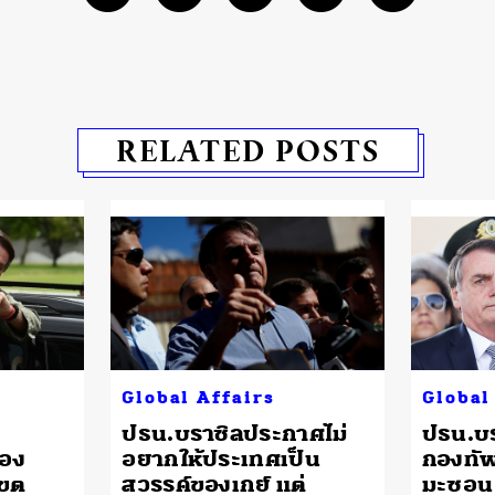
RELATED POSTS
Global Affairs
Global
ปธน.บราซิลประกาศไม่
ปธน.บร
ของ
อยากให้ประเทศเป็น
กองทัพ
เขต
สวรรค์ของเกย์ แต่
มะซอน 