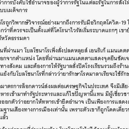
าการบังคับใช้อำนาจของผู้ว่าการรัฐในแต่ละรัฐในการสั่งให
จแบบเผด็จการ
าโรถูกวิพากษ์วิจารณ์อย่างมากถึงการรับมือวิกฤตโควิด-19
่าที่ควรจะเป็นตั้งแต่ที่โคโรนาไวรัสเริ่มระบาดแรกๆ เขายั
ข้หวัดธรรมดา
ยนที่ผ่านมา โบลโซนาโรเพิ่งสั่งปลดหลุยส์ เอนริเก้ แมนเดต
กจากตำแหน่ง โดยที่ผ่านมาแมนเดตตาแสดงจุดยืนชัดเจ
างสังคม และต้องการให้รัฐบาลสั่งปิดโรงเรียนรวมถึงร้านค
แย้งกับโบลโซนาโรที่กล่าวว่ายารักษาโรคมาลาเรียจะใช้รั
ื่อมาตรการล็อกดาวน์ส่งผลต่อเศรษฐกิจในประเทศ จึงมีเสีย
ารเข้ามาทำรัฐประหารและแก้ไขปัญหานี้แทน มีผู้เชี่ยว
งออกตัวว่าอยากให้ทหารเข้ายึดอำนาจ เป็นเพียงการแสดงตัวว
ระดมฐานเสียงทางการเมืองเท่านั้น เพราะตัวเขาก็ถูกโดดเดี
แล้ว