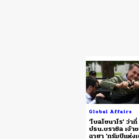
Global Affairs
‘โบลโซนาโร’ ว่าที่
ปธน.บราซิล เจ้า
ฉายา ‘ทรัมป์แห่ง