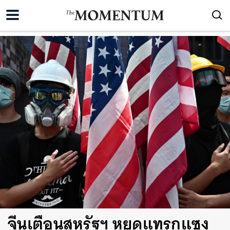
จีนเตือนสหรัฐฯ หยุดแทรกแซง