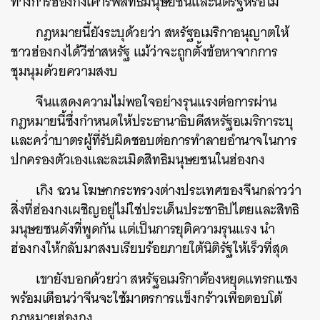
ทางการฮ่องกงเคารพสิทธิมนุษยชนและนิติรัฐหรือไม่
กฎหมายนี้ยังระบุด้วยว่า สหรัฐอเมริกาอนุญาตให้
ชาวฮ่องกงได้วีซ่าสหรัฐ แม้ว่าจะถูกตั้งข้อหาจากการ
ชุมนุมด้วยความสงบ
จีนแสดงความไม่พอใจอย่างรุนแรงต่อการผ่าน
กฎหมายนี้ซึ่งกำหนดให้ประธานาธิบดีสหรัฐอเมริการะบุ
และคว่ำบาตรผู้ที่รับผิดชอบต่อการทำลายอำนาจในการ
ปกครองตัวเองและละเมิดสิทธิมนุษยชนในฮ่องกง
เกิง ฉวน โฆษกกระทรวงต่างประเทศของจีนกล่าวว่า
สิ่งที่ฮ่องกงเผชิญอยู่ไม่ใช่ประเด็นประชาธิปไตยและสิทธิ
มนุษยชนดังที่พูดกัน แต่เป็นการยุติความรุนแรง นำ
ฮ่องกงให้กลับมาสงบเรียบร้อยภายใต้นิติรัฐให้เร็วที่สุด
เขายังบอกด้วยว่า สหรัฐอเมริกาต้องหยุดแทรกแซง
พร้อมเตือนว่าจีนจะใช้มาตรการแข็งกร้าวเพื่อตอบโต้
กฎหมายฮ่องกง