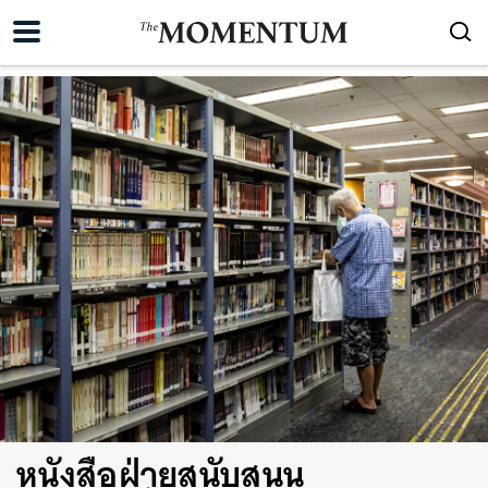
หนังสือฝ่ายสนับสนุน