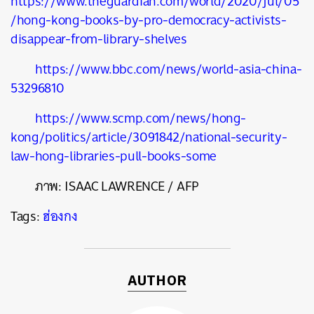
https://www.theguardian.com/world/2020/jul/05
/hong-kong-books-by-pro-democracy-activists-
disappear-from-library-shelves
https://www.bbc.com/news/world-asia-china-
53296810
https://www.scmp.com/news/hong-
kong/politics/article/3091842/national-security-
law-hong-libraries-pull-books-some
ภาพ:
ISAAC LAWRENCE / AFP
Tags:
ฮ่องกง
AUTHOR