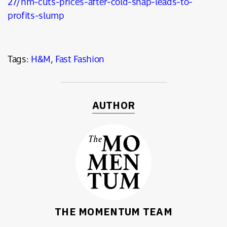
27/hm-cuts-prices-after-cold-snap-leads-to-
profits-slump
Tags:
H&M
,
Fast Fashion
AUTHOR
THE MOMENTUM TEAM