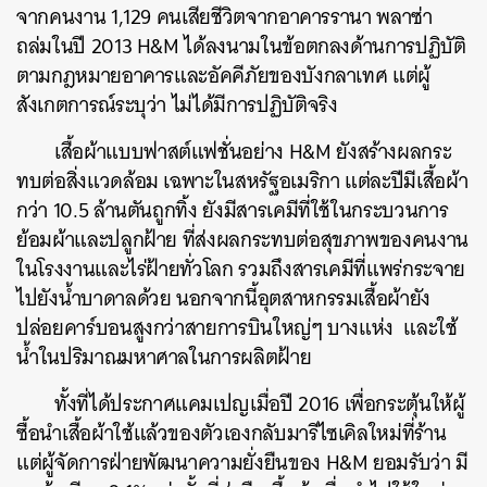
จากคนงาน 1,129 คนเสียชีวิตจากอาคารรานา พลาซ่า
ถล่มในปี 2013 H&M ได้ลงนามในข้อตกลงด้านการปฏิบัติ
ตามกฎหมายอาคารและอัคคีภัยของบังกลาเทศ แต่ผู้
สังเกตการณ์ระบุว่า ไม่ได้มีการปฏิบัติจริง
เสื้อผ้าแบบฟาสต์แฟชั่นอย่าง H&M ยังสร้างผลกระ
ทบต่อสิ่งแวดล้อม เฉพาะในสหรัฐอเมริกา แต่ละปีมีเสื้อผ้า
กว่า 10.5 ล้านตันถูกทิ้ง ยังมีสารเคมีที่ใช้ในกระบวนการ
ย้อมผ้าและปลูกฝ้าย ที่ส่งผลกระทบต่อสุขภาพของคนงาน
ในโรงงานและไร่ฝ้ายทั่วโลก รวมถึงสารเคมีที่แพร่กระจาย
ไปยังน้ำบาดาลด้วย นอกจากนี้อุตสาหกรรมเสื้อผ้ายัง
ปล่อยคาร์บอนสูงกว่าสายการบินใหญ่ๆ บางแห่ง และใช้
น้ำในปริมาณมหาศาลในการผลิตฝ้าย
ทั้งที่ได้ประกาศแคมเปญเมื่อปี 2016 เพื่อกระตุ้นให้ผู้
ซื้อนำเสื้อผ้าใช้แล้วของตัวเองกลับมารีไซเคิลใหม่ที่ร้าน
แต่ผู้จัดการฝ่ายพัฒนาความยั่งยืนของ H&M ยอมรับว่า มี
ค้นหา