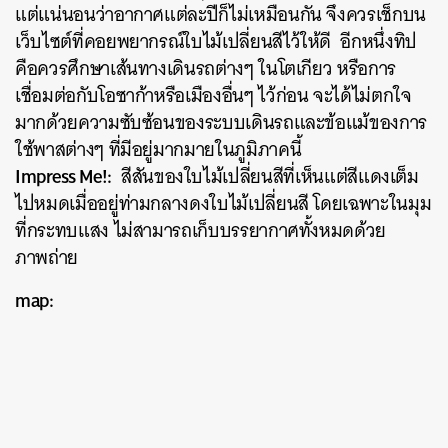
แต่แน่นอนว่าอากาศแต่ละปีก็ไม่เหมือนกัน จึงควรเช็กบน
เว็บไซต์ที่คอยพยากรณ์ใบไม้เปลี่ยนสีไว้ให้ดี อีกหนึ่งทิป
คือควรศึกษาเส้นทางเดินรถต่างๆ ในโตเกียว หรือการ
เชื่อมต่อกับโอซาก้าหรือเมืองอื่นๆ ไว้ก่อน จะได้ไม่ตกใจ
มากด้วยความซับซ้อนของระบบเดินรถและข้อแม้ของการ
ใช้พาสต่างๆ ที่มีอยู่มากมายในภูมิภาคนี้
Impress Me!:
สีสันของใบไม้เปลี่ยนสีที่เห็นแต่สีแดงเต็ม
ไปหมดเมื่ออยู่ท่ามกลางดงใบไม้เปลี่ยนสี โดยเฉพาะในมุม
ที่กระทบแสง ไม่สามารถเก็บบรรยากาศทั้งหมดด้วย
ภาพถ่าย
map: