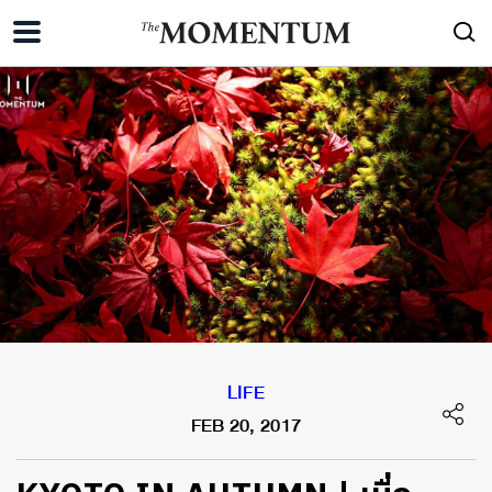
LIFE
FEB 20, 2017