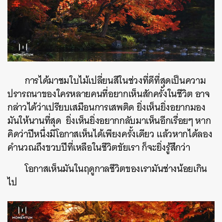
การได้มาชมใบไม้เปลี่ยนสีในช่วงที่ดีที่สุดเป็นความ
ปรารถนาของใครหลายคนที่อยากเห็นสักครั้งในชีวิต อาจ
กล่าวได้ว่าเปรียบเสมือนการเสพติด ยิ่งเห็นยิ่งอยากมอง
มันให้นานที่สุด ยิ่งเห็นยิ่งอยากกลับมาเห็นอีกเรื่อยๆ หาก
คิดว่าปีหนึ่งมีโอกาสเห็นได้เพียงครั้งเดียว แล้วหากได้ลอง
คำนวณถึงขวบปีที่เหลือในชีวิตขัยเรา ก็จะยิ่งรู้สึกว่า
โอกาสเห็นมันในฤดูกาลชีวิตของเรามันช่างน้อยเกิน
ไป