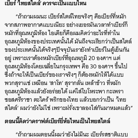
เบียร์ ‘ไทยสไตล์’ ควรจะเป็นแบบไหน
“ถ้าถามผมนะ เบียร์สไตล์ไทยจริงๆ คือเบียร์ที่หมัก
จากสภาพอากาศแบบเนียะ อย่างเยอรมันเวลาทำเบียร์ก็
หมักที่อุณหภูมิห้อง ไอเดียก็คือผมคิดว่าอะไรที่ทำใน
อุณหภูมิห้องของประเทศนั้นได้ มันถึงจะเรียกว่าเป็นสไตล์
ของประเทศนั้นได้จริงๆปัจจุบันเรายังทำเบียร์ในตู้เย็นกัน
อยู่ เพราะเราต้องหมักเบียร์ที่อุณหภูมิ 20 องศาฯ แต่
อุณหภูมิห้องโดยเฉลี่ยในกรุงเทพฯ คือ 30 องศาฯ ขึ้นไป
ซึ่งถ้าจะให้เป็นเบียร์ของเราจริงๆ ก็ต้องหมักให้ได้แบบ
พวกสุราแช่ เหมือน ‘สาโท’ สุรากลั่น เหล้าข้าว ที่หมัก
อุณหภูมิห้องแล้วยังอร่อยได้ แค่ใส่ใบโหระพา กะเพรา
ซอสศรีราชา ตะไคร้ พริกของไทย แล้วบอกว่าเป็น ‘ไทย
สไตล์’ ผมว่ายังไม่ใช่ เพราะฝรั่งเขาลองใส่กันมาหมดแล้ว”
ตอนนี้คิดว่าคราฟต์เบียร์ยี่ห้อไหนเป็นไทยสไตล์
“ถ้าถามผมตอนนี้ผมว่ายังไม่มีนะ เบียร์รสชาติแบบ