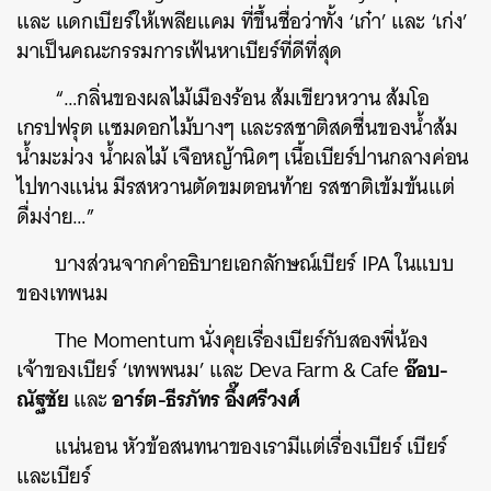
และ แดกเบียร์ให้เพลียแคม ที่ขึ้นชื่อว่าทั้ง ‘เก๋า’ และ ‘เก่ง’
มาเป็นคณะกรรมการเฟ้นหาเบียร์ที่ดีที่สุด
“…กลิ่นของผลไม้เมืองร้อน ส้มเขียวหวาน ส้มโอ
เกรปฟรุต แซมดอกไม้บางๆ และรสชาติสดชื่นของน้ำส้ม
น้ำมะม่วง น้ำผลไม้ เจือหญ้านิดๆ เนื้อเบียร์ปานกลางค่อน
ไปทางแน่น มีรสหวานตัดขมตอนท้าย รสชาติเข้มข้นแต่
ดื่มง่าย…”
บางส่วนจากคำอธิบายเอกลักษณ์เบียร์ IPA ในแบบ
ของเทพนม
The Momentum นั่งคุยเรื่องเบียร์กับสองพี่น้อง
อ๊อบ-
เจ้าของเบียร์ ‘เทพพนม’ และ Deva Farm & Cafe
ณัฐชัย
อาร์ต-ธีรภัทร อึ๊งศรีวงศ์
และ
แน่นอน หัวข้อสนทนาของเรามีแต่เรื่องเบียร์ เบียร์
และเบียร์