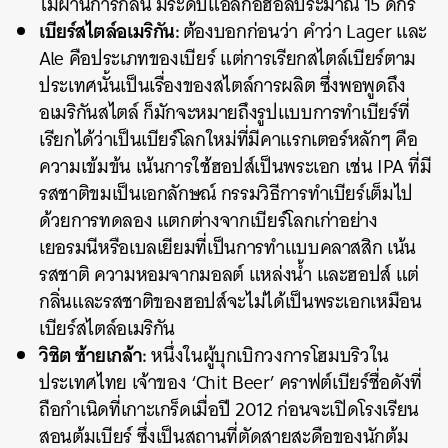
ไม่ผ่านการกลั่น มีระดับแอลกอฮอล์ประมาณ 15 ดีกรี
เบียร์สไตล์อเมริกัน:
ต้องบอกก่อนว่า คำว่า Lager และ
Ale คือประเภทของเบียร์ แต่การเรียกสไตล์เบียร์ตาม
ประเทศนั้นเป็นเรื่องของสไตล์การผลิต ซึ่งพอพูดถึง
อเมริกันสไตล์ ก็มักจะหมายถึงรูปแบบการทำเบียร์ที่
เรียกได้ว่าเป็นเบียร์โลกใหม่ที่มีคาแรกเตอร์หลักๆ คือ
ความเข้มข้น เน้นการใช้ฮอปส์เป็นพระเอก เช่น IPA ที่มี
รสชาติขมเป็นเอกลักษณ์ กรรมวิธีการทำเบียร์เต็มไป
ด้วยการทดลอง แตกต่างจากเบียร์โลกเก่าอย่าง
เยอรมนีหรือเบลเยียมที่เป็นการทำแบบคลาสสิก เน้น
รสชาติ ความหอมจากมอลต์ แหล่งน้ำ และฮอปส์ แต่
กลิ่นและรสชาติของฮอปส์จะไม่ได้เป็นพระเอกเหมือน
เบียร์สไตล์อเมริกัน
วิชิต ซ้ายเกล้า:
หนึ่งในผู้บุกเบิกวงการโฮมบริวใน
ประเทศไทย เจ้าของ ‘Chit Beer’ คราฟต์เบียร์ชื่อดังที่
ถือกำเนิดที่เกาะเกร็ดเมื่อปี 2012 ก่อนจะเปิดโรงเรียน
สอนต้มเบียร์ ซึ่งเป็นสถานที่ตัดสายสะดือของนักต้ม