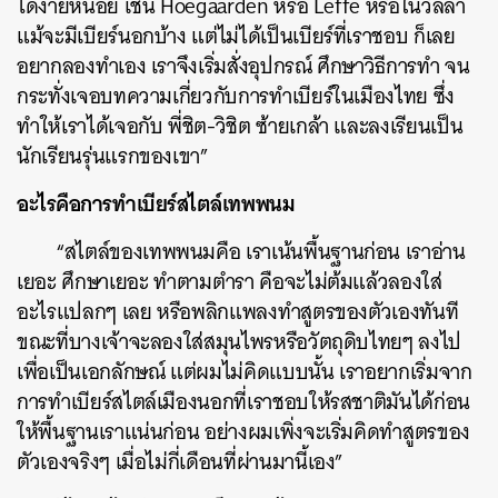
ได้ง่ายหน่อย เช่น Hoegaarden หรือ Leffe หรือในวิลล่า
แม้จะมีเบียร์นอกบ้าง แต่ไม่ได้เป็นเบียร์ที่เราชอบ ก็เลย
อยากลองทำเอง เราจึงเริ่มสั่งอุปกรณ์ ศึกษาวิธีการทำ จน
กระทั่งเจอบทความเกี่ยวกับการทำเบียร์ในเมืองไทย ซึ่ง
ทำให้เราได้เจอกับ พี่ชิต-วิชิต ซ้ายเกล้า และลงเรียนเป็น
นักเรียนรุ่นแรกของเขา”
อะไรคือการทำเบียร์สไตล์เทพพนม
“สไตล์ของเทพพนมคือ เราเน้นพื้นฐานก่อน เราอ่าน
เยอะ ศึกษาเยอะ ทำตามตำรา คือจะไม่ต้มแล้วลองใส่
อะไรแปลกๆ เลย หรือพลิกแพลงทำสูตรของตัวเองทันที
ขณะที่บางเจ้าจะลองใส่สมุนไพรหรือวัตถุดิบไทยๆ ลงไป
เพื่อเป็นเอกลักษณ์ แต่ผมไม่คิดแบบนั้น เราอยากเริ่มจาก
การทำเบียร์สไตล์เมืองนอกที่เราชอบให้รสชาติมันได้ก่อน
ให้พื้นฐานเราแน่นก่อน อย่างผมเพิ่งจะเริ่มคิดทำสูตรของ
ตัวเองจริงๆ เมื่อไม่กี่เดือนที่ผ่านมานี้เอง”