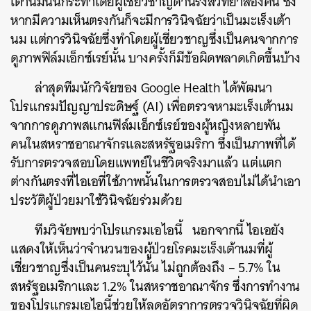
เต้านมนั้นกระทำโดยผู้เชี่ยวชาญด้านรังสีวิทยาสองคน ซึ่ง
หากมีความเห็นตรงกันก็จะมีการวินิจฉัยว่าเป็นมะเร็งเต้า
นม
แต่การวินิจฉัยซึ่งทำโดยผู้เชี่ยวชาญซึ่งเป็นคนจากการ
ดูภาพฟิล์มเอ็กซ์เรย์นั้น บางครั้งก็มีข้อผิดพลาดเกิดขึ้นบ้าง
ล่าสุดทีมนักวิจัยของ
Google Health
ได้พัฒนา
โปรแกรมปัญญาประดิษฐ์ (AI) เพื่อตรวจหามะเร็งเต้านม
จากการดูภาพสแกนฟิล์มเอ็กซ์เรย์ของผู้หญิงหลายพัน
คนในสหราชอาณาจักรและสหรัฐอเมริกา
ซึ่งเป็นภาพที่ได้
รับการตรวจสอบโดยแพทย์ในชีวิตจริงมาแล้ว
แต่แตก
ต่างกันตรงที่ไอเอที่ใช้ภาพนั้นในการตรวจสอบไม่ได้นำเอา
ประวัติผู้ป่วยมาใช้วินิจฉัยร่วมด้วย
ทีมวิจัยพบว่าโปรแกรมเอไอนี้ นอกจากนี้
ไอเอยัง
แสดงให้เห็นว่าจำนวนของผู้ป่วยโรคมะเร็งเต้านมที่ผู้
เชี่ยวชาญซึ่งเป็นคนระบุไว้นั้น ไม่ถูกต้องถึง
– 5.7%
ใน
สหรัฐอเมริกาและ
1.2%
ในสหราชอาณาจักร
ซึ่งการทำงาน
ของโปรแกรมเอไอนี้ช่วยให้ลดอัตราการตรวจวินิจฉัยที่ผิด