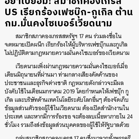
อย่าไปยอม! สมาชิกคองเกรส
US เรียกร้องเฟซบุ๊ก-กูเกิล ต้าน
กม.มั่นคงไซเบอร์เวียดนาม
สมาชิกสภาคองเกรสสหรัฐฯ 17 คน ร่วมลงชื่อใน
จดหมายเปิดผนึก เรียกร้องให้ผู้บริหารเฟซบุ๊กและกูเกิล
ไม่ปฏิบัติตามกฎหมายความมั่นคงไซเบอร์ของเวียดนาม
เวียดนามเพิ่งผ่านกฎหมายความมั่นคงไซเบอร์เมื่อ
เดือนมิถุนายนที่ผ่านมา ท่ามกลางเสียงคัดค้านของ
ประชาชนและธุรกิจต่างชาติ กฎหมายดังกล่าวจะมีผล
บังคับใช้ในเดือนมกราคม 2019 โดยกำหนดให้เฟซบุ๊ก กู
เกิล และบริษัทด้านเทคโนโลยีระดับโลกอื่นๆ ต้องจัดเก็บ
ข้อมูลส่วนตัวของผู้ใช้ในเวียดนาม ต้องเปิดสำนักงานใน
ประเทศ และหากมีการร้องขอ จะต้องลบเนื้อหาภายใน 24
ชั่วโมง รวมถึงส่งข้อมูลส่วนบุคคลของผู้ใช้ให้รัฐบาลด้วย
กลุ่มสมาชิกสภาคองเครส 17 คนซึ่งมาจากทั้งพรรครี