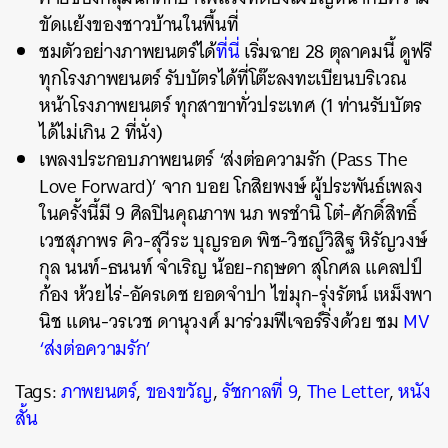
ขัดแย้งของชาวบ้านในพื้นที่
ชมตัวอย่างภาพยนตร์ได้
ที่นี่
เริ่มฉาย 28 ตุลาคมนี้ ดูฟรี
ทุกโรงภาพยนตร์ รับบัตรได้ที่โต๊ะลงทะเบียนบริเวณ
หน้าโรงภาพยนตร์ ทุกสาขาทั่วประเทศ (1 ท่านรับบัตร
ได้ไม่เกิน 2 ที่นั่ง)
เพลงประกอบภาพยนตร์ ‘ส่งต่อความรัก (Pass The
Love Forward)’ จาก บอย โกสิยพงษ์ ผู้ประพันธ์เพลง
ในครั้งนี้มี 9 ศิลปินคุณภาพ นภ พรชำนิ โต๋-ศักดิ์สิทธิ์
เวชสุภาพร คิว-สุวีระ บุญรอด พิช-วิชญ์วิสิฐ หิรัญวงษ์
กุล นนท์-ธนนท์ จำเริญ น้อย-กฤษดา สุโกศล แคลปป์
ก้อง ห้วยไร่-อัครเดช ยอดจำปา ไข่มุก-รุ่งรัตน์ เหม็งพา
นิช แดน-วรเวช ดานุวงศ์ มาร่วมฟีเจอร์ริ่งด้วย ชม
MV
‘ส่งต่อความรัก’
Tags:
ภาพยนตร์
,
ของขวัญ
,
รัชกาลที่ 9
,
The Letter
,
หนัง
สั้น