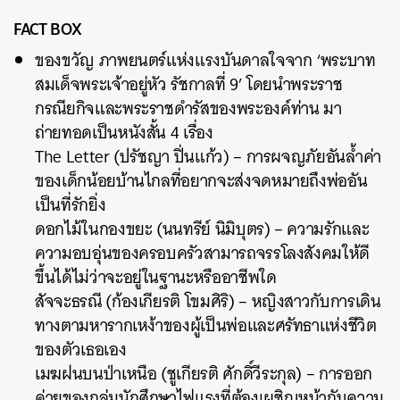
FACT BOX
ของขวัญ ภาพยนตร์แห่งแรงบันดาลใจจาก ‘พระบาท
สมเด็จพระเจ้าอยู่หัว รัชกาลที่ 9’ โดยนำพระราช
กรณียกิจและพระราชดำรัสของพระองค์ท่าน มา
ถ่ายทอดเป็นหนังสั้น 4 เรื่อง
The Letter (ปรัชญา ปิ่นแก้ว) – การผจญภัยอันล้ำค่า
ของเด็กน้อยบ้านไกลที่อยากจะส่งจดหมายถึงพ่ออัน
เป็นที่รักยิ่ง
ดอกไม้ในกองขยะ (นนทรีย์ นิมิบุตร) – ความรักและ
ความอบอุ่นของครอบครัวสามารถจรรโลงสังคมให้ดี
ขึ้นได้ไม่ว่าจะอยู่ในฐานะหรืออาชีพใด
สัจจะธรณี (ก้องเกียรติ โขมศิริ) – หญิงสาวกับการเดิน
ทางตามหารากเหง้าของผู้เป็นพ่อและศรัทธาแห่งชีวิต
ของตัวเธอเอง
เมฆฝนบนป่าเหนือ (ชูเกียรติ ศักดิ์วีระกุล) – การออก
ค่ายของกลุ่มนักศึกษาไฟแรงที่ต้องเผชิญหน้ากับความ