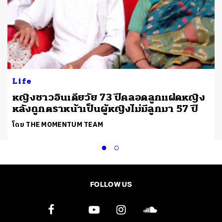
Life
หญิงชาวอินเดียวัย 73 ปีคลอดลูกแฝดหญิง
หลังถูกตราหน้าเป็นผู้หญิงไม่มีลูกมา 57 ปี
โดย THE MOMENTUM TEAM
FOLLOW US