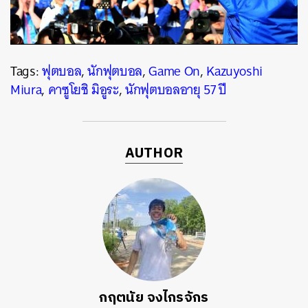
Tags:
ฟุตบอล
,
นักฟุตบอล
,
Game On
,
Kazuyoshi
Miura
,
คาซูโยชิ มิอูระ
,
นักฟุตบอลอายุ 57 ปี
AUTHOR
กฤตนัย จงไกรจักร