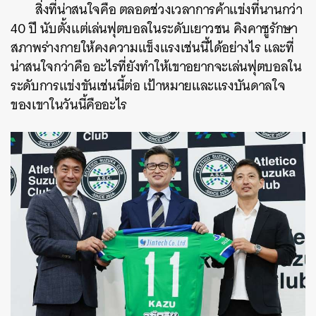
สิ่งที่น่าสนใจคือ ตลอดช่วงเวลาการค้าแข่งที่นานกว่า
40 ปี นับตั้งแต่เล่นฟุตบอลในระดับเยาวชน คิงคาซูรักษา
สภาพร่างกายให้คงความแข็งแรงเช่นนี้ได้อย่างไร และที่
น่าสนใจกว่าคือ อะไรที่ยังทำให้เขาอยากจะเล่นฟุตบอลใน
ระดับการแข่งขันเช่นนี้ต่อ เป้าหมายและแรงบันดาลใจ
ของเขาในวันนี้คืออะไร