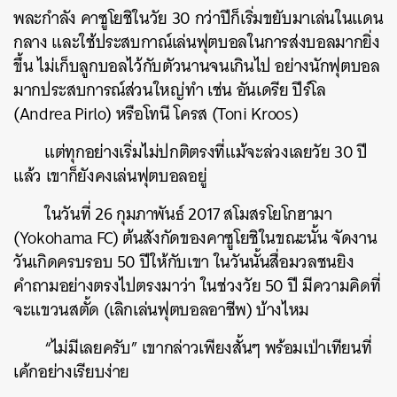
พละกำลัง คาซูโยชิในวัย 30 กว่าปีก็เริ่มขยับมาเล่นในแดน
กลาง และใช้ประสบกาณ์เล่นฟุตบอลในการส่งบอลมากยิ่ง
ขึ้น ไม่เก็บลูกบอลไว้กับตัวนานจนเกินไป อย่างนักฟุตบอล
มากประสบการณ์ส่วนใหญ่ทำ เช่น อันเดรีย ปีร์โล
(Andrea Pirlo) หรือโทนี โครส (Toni Kroos)
แต่ทุกอย่างเริ่มไม่ปกติตรงที่แม้จะล่วงเลยวัย 30 ปี
แล้ว เขาก็ยังคงเล่นฟุตบอลอยู่
ในวันที่ 26 กุมภาพันธ์ 2017 สโมสรโยโกฮามา
ค้นหา
(Yokohama FC) ต้นสังกัดของคาซูโยชิในขณะนั้น จัดงาน
SHARE
TWEET
LINE
EMAIL
วันเกิดครบรอบ 50 ปีให้กับเขา ในวันนั้นสื่อมวลชนยิง
คำถามอย่างตรงไปตรงมาว่า ในช่วงวัย 50 ปี มีความคิดที่
จะแขวนสตั้ด (เลิกเล่นฟุตบอลอาชีพ) บ้างไหม
“ไม่มีเลยครับ” เขากล่าวเพียงสั้นๆ พร้อมเป่าเทียนที่
เค้กอย่างเรียบง่าย