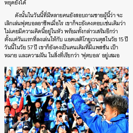
หยุดยั้งได้
ดังนั้นในวันนี้ที่มีหลายคนยังสอบถามชายผู้นี้ว่า จะ
เลิกเล่นฟุตบอลอาชีพเมื่อไร เขาก็จะยังคงตอบเช่นเดิมว่า
ไม่เคยมีความคิดนี้อยู่ในหัว พร้อมทั้งกล่าวเสริมอีกว่า
ตั้งแต่วันแรกที่ลงเล่นให้กับ แอตเลติโกยูเวนตุสในวัย 15 ปี
วันนี้ในวัย 57 ปี เขาก็ยังคงเป็นคนเดิมที่มีแพสชัน เป้า
หมาย และความฝัน ในสิ่งที่เรียกว่า ‘ฟุตบอล’ อยู่เสมอ