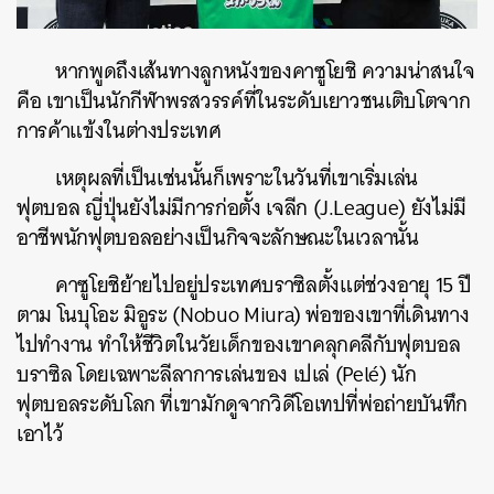
หากพูดถึงเส้นทางลูกหนังของคาซูโยชิ ความน่าสนใจ
คือ เขาเป็นนักกีฬาพรสวรรค์ที่ในระดับเยาวชนเติบโตจาก
การค้าแข้งในต่างประเทศ
เหตุผลที่เป็นเช่นนั้นก็เพราะในวันที่เขาเริ่มเล่น
ฟุตบอล ญี่ปุ่นยังไม่มีการก่อตั้ง เจลีก (J.League) ยังไม่มี
อาชีพนักฟุตบอลอย่างเป็นกิจจะลักษณะในเวลานั้น
คาซูโยชิย้ายไปอยู่ประเทศบราซิลตั้งแต่ช่วงอายุ 15 ปี
ตาม โนบุโอะ มิอูระ (Nobuo Miura) พ่อของเขาที่เดินทาง
ไปทำงาน ทำให้ชีวิตในวัยเด็กของเขาคลุกคลีกับฟุตบอล
บราซิล โดยเฉพาะลีลาการเล่นของ เปเล่ (Pelé) นัก
ฟุตบอลระดับโลก ที่เขามักดูจากวิดีโอเทปที่พ่อถ่ายบันทึก
เอาไว้