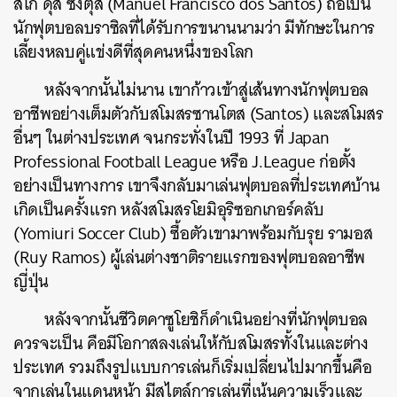
สโก ดุส ซังตุส (M
anuel Francisco dos Santos)
ถือเป็น
นักฟุตบอลบราซิลที่ได้รับการขนานนามว่า มีทักษะในการ
เลี้ยงหลบคู่แข่งดีที่สุดคนหนึ่งของโลก
หลังจากนั้นไม่นาน เขาก้าวเข้าสู่เส้นทางนักฟุตบอล
อาชีพอย่างเต็มตัวกับสโมสรซานโตส (Santos) และสโมสร
อื่นๆ ในต่างประเทศ จนกระทั่งในปี 1993 ที่ Japan
Professional Football League หรือ J.League ก่อตั้ง
อย่างเป็นทางการ เขาจึงกลับมาเล่นฟุตบอลที่ประเทศบ้าน
เกิดเป็นครั้งแรก หลังสโมสรโยมิอุริซอกเกอร์คลับ
(Yomiuri Soccer Club) ซื้อตัวเขามาพร้อมกับรุย รามอส
(Ruy Ramos) ผู้เล่นต่างชาติรายแรกของฟุตบอลอาชีพ
ญี่ปุ่น
หลังจากนั้นชีวิตคาซูโยชิก็ดำเนินอย่างที่นักฟุตบอล
ควรจะเป็น คือมีโอกาสลงเล่นให้กับสโมสรทั้งในและต่าง
ประเทศ รวมถึงรูปแบบการเล่นก็เริ่มเปลี่ยนไปมากขึ้นคือ
จากเล่นในแดนหน้า มีสไตล์การเล่นที่เน้นความเร็วและ