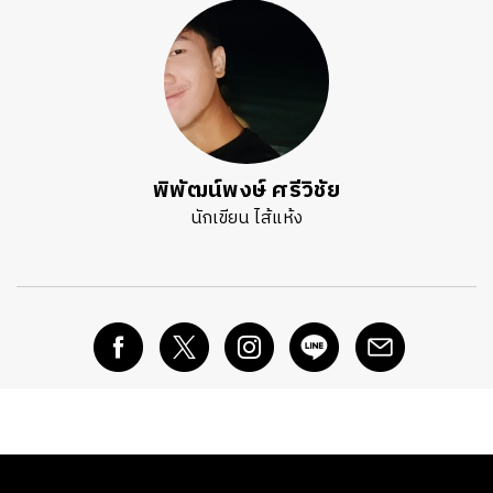
พิพัฒน์พงษ์ ศรีวิชัย
นักเขียน ไส้แห้ง