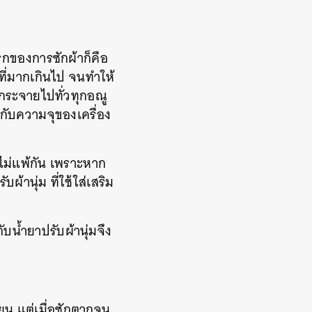
รกของการซักผ้าก็คือ
ที่มากเกินไป จนทำให้
ม่กระจายไปทั่วทุกอณู
มกับความจุของเครื่อง
ไม่แพ้กัน เพราะหาก
้านุ่ม ที่ใช้ใส่เสริม
ับน้ำยาปรับผ้านุ่มจึง
้ยน แต่เมื่อซักตากจน