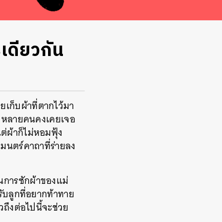
รเดียวกัน
เก็บผ้าที่ตากไว้มา
ลูกๆ หลายคนคงเคยเจอ
่ผ้าก็ไม่หอมฟุ้ง
ทมนตร์คาถาที่ร่ายลง
อนการซักผ้าของแม่
รับลูกที่อยากท้าทาย
วถึงต่อไปนี้จะช่วย