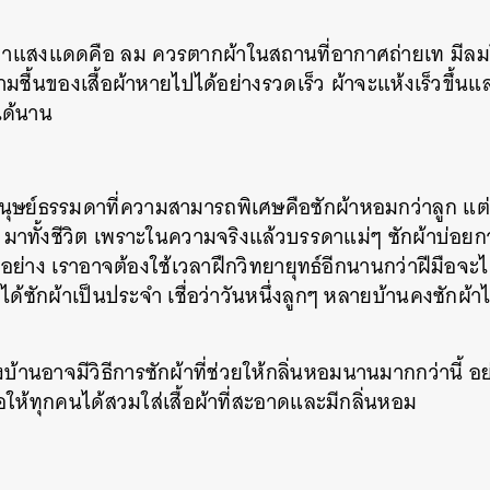
SHARE
TWEET
LINE
EMAIL
ำคัญกว่าแสงแดดคือ ลม ควรตากผ้าในสถานที่อากาศถ่ายเท ม
ชื้นของเสื้อผ้าหายไปได้อย่างรวดเร็ว ผ้าจะแห้งเร็วขึ้
ได้นาน
ือมนุษย์ธรรมดาที่ความสามารถพิเศษคือซักผ้าหอมกว่าลูก
มาทั้งชีวิต เพราะในความจริงแล้วบรรดาแม่ๆ ซักผ้าบ่อยกว่
อย่าง เราอาจต้องใช้เวลาฝึกวิทยายุทธ์อีกนานกว่าฝีมือจะไต
าได้ซักผ้าเป็นประจำ เชื่อว่าวันหนึ่งลูกๆ หลายบ้านคงซักผ้
บ้านอาจมีวิธีการซักผ้าที่ช่วยให้กลิ่นหอมนานมากกว่านี้ อย
พื่อให้ทุกคนได้สวมใส่เสื้อผ้าที่สะอาดและมีกลิ่นหอม