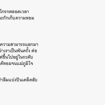
ีลมโกรกตลอดเวลา
นและกักเก็บความหอม
 แต่ความสามารถแลกมา
าเราเป็นพันครั้ง ต่อ
่ขึ้นไปอยู่ในระดับ
าได้หอมจนแม่ภูมิใจ
่าลืมแบ่งปันเคล็ดลับ