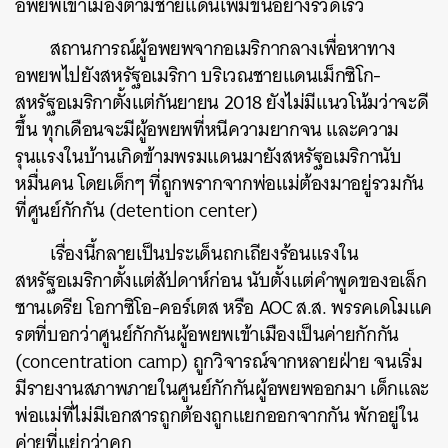
อพยพเข้าเมืองตามชายแดนเพิ่มขึ้นอย่างรวดเร็ว
สถานการณ์ผู้อพยพจากอเมริกากลางเพื่อหาทาง
อพยพไปยังสหรัฐอเมริกา บริเวณชายแดนเม็กซิโก-
สหรัฐอเมริกาตั้งแต่กันยายน 2018 ยังไม่มีแนวโน้มว่าจะดี
ขึ้น ทุกเดือนจะมีผู้อพยพที่หนีความยากจน และความ
รุนแรงในบ้านเกิดข้ามพรมแดนมายังสหรัฐอเมริกานับ
หมื่นคน โดยเด็กๆ ที่ถูกพรากจากพ่อแม่ต้องมาอยู่รวมกัน
ที่ศูนย์กักกัน (detention center)
เรื่องนี้กลายเป็นประเด็นถกเถียงร้อนแรงใน
สหรัฐอเมริกาตั้งแต่สัปดาห์ก่อน นับตั้งแต่คำพูดของอเล็ก
ซานเดรีย โอกาซิโอ-คอร์เตส หรือ AOC ส.ส. พรรคเดโมแค
รตที่บอกว่าศูนย์กักกันผู้อพยพเข้าเมืองเป็นค่ายกักกัน
(concentration camp) ถูกวิจารณ์จากหลายฝ่าย จนเริ่ม
มีรายงานสภาพภายในศูนย์กักกันผู้อพยพออกมา เด็กและ
พ่อแม่ที่ไม่มีเอกสารถูกต้องถูกแยกออกจากกัน พักอยู่ใน
ค่ายที่แย่กว่าคุก