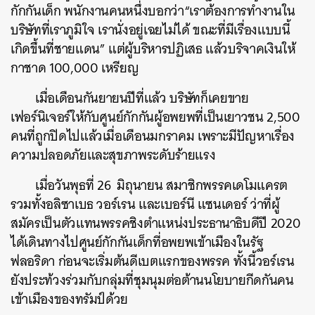
กักกันเด็ก พนักงานคนหนึ่งบอกว่า“เราต้องการทำงานใน
บริษัทที่เราภูมิใจ เรานั่งอยู่เฉยไม่ได้ ขณะที่มีเรื่องแบบนี้
เกิดขึ้นที่ชายแดน” แต่ผู้บริหารปฏิเสธ แล้วบริจาคเงินให้
กาชาด 100,000 เหรียญ
ค้นหา
เมื่อเดือนกันยายนปีที่แล้ว บริษัทก็เคยขาย
SHARE
TWEET
LINE
EMAIL
เฟอร์นิเจอร์ให้กับศูนย์กักกันผู้อพยพที่เป็นเยาวชน 2,500
คนที่ถูกปิดไปแล้วเมื่อเดือนมกราคม เพราะมีปัญหาเรื่อง
ความปลอดภัยและสุขภาพระดับร้ายแรง
เมื่อวันพุธที่ 26 มิถุนายน สมาชิกพรรคเดโมแครต
รวมทั้งอลิซาเบธ วอร์เรน และเบอร์นี แซนเดอร์ ว่าที่ผู้
สมัครเป็นตัวแทนพรรคชิงตำแหน่งประธานาธิบดีปี 2020
ได้เดินทางไปศูนย์กักกันเด็กที่อพยพเข้าเมืองในรัฐ
ฟลอริดา ก่อนจะเริ่มต้นดีเบตแรกของพรรค ทั้งนี้วอร์เรน
ยังประท้วงร่วมกับกลุ่มที่ชุมนุมต่อต้านนโยบายกีดกันคน
เข้าเมืองของทรัมป์ด้วย