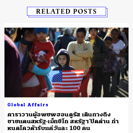
RELATED POSTS
Global Affairs
คาราวานผู้อพยพฮอนดูรัส เดินทางถึง
ชายแดนสหรัฐ-เม็กซิโก สหรัฐฯ ปิดด่าน กำ
หนดโควต้ารับแค่วันละ 100 คน