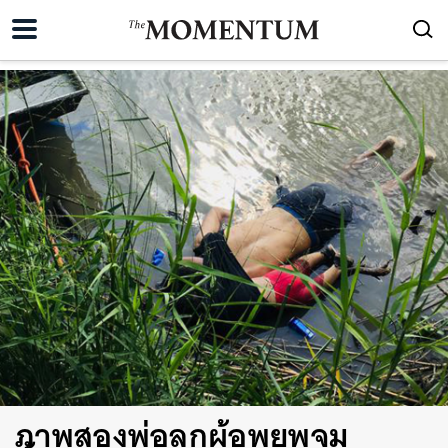
ภาพสองพ่อลูกผู้อพยพจม