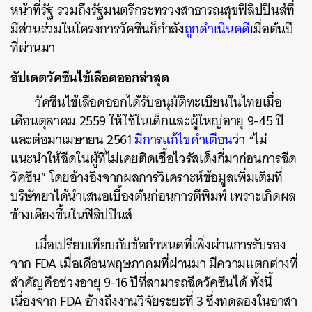
หน้าที่รัฐ รวมถึงรัฐมนตรีกระทรวงสาธารณสุขฟิลิปปินส์ที่
มีส่วนร่วมในโครงการวัคซีนก็กำลัง
ถูกดำเนินคดี
เมื่อต้นปี
ที่ผ่านมา
อัปเดตวัคซีนไข้เลือดออกล่าสุด
วัคซีนไข้เลือดออกได้รับอนุมัติทะเบียนในไทยเมื่อ
เดือนตุลาคม 2559 ให้ใช้ในเด็กและผู้ใหญ่อายุ 9-45 ปี
และต่อมาเมษายน 2561
มีการแก้ไขคำเตือน
ว่า “ไม่
แนะนำให้ฉีดในผู้ที่ไม่เคยติดเชื้อไวรัสเด็งกี่มาก่อนการฉีด
วัคซีน” โดยอ้างอิงจากผลการวิเคราะห์ข้อมูลเพิ่มเติมที่
บริษัทยาได้นำเสนอเบื้องต้นก่อนการตีพิมพ์ เพราะเกิดผล
ข้างเคียงขึ้นในฟิลิปปินส์
เมื่อเปรียบเทียบกับข้อกำหนดที่เพิ่งผ่านการรับรอง
จาก FDA เมื่อเดือนพฤษภาคมที่ผ่านมา มีความแตกต่างที่
สำคัญคือช่วงอายุ 9-16 ปีที่สามารถฉีดวัคซีนได้ ทั้งนี้
เนื่องจาก FDA อ้างถึงงานวิจัยระยะที่ 3 ซึ่งทดลองในอาสา