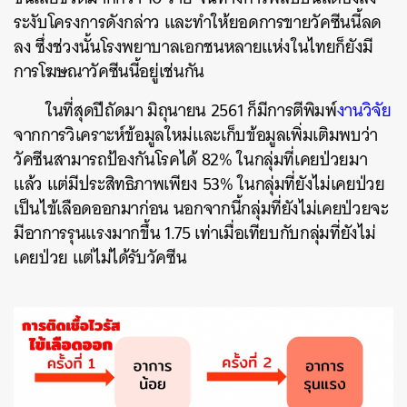
ระงับโครงการดังกล่าว และทำให้ยอดการขายวัคซีนนี้ลด
ลง ซึ่งช่วงนั้นโรงพยาบาลเอกชนหลายแห่งในไทยก็ยังมี
การโฆษณาวัคซีนนี้อยู่เช่นกัน
ในที่สุดปีถัดมา มิถุนายน 2561 ก็มีการตีพิมพ์
งานวิจัย
จากการวิเคราะห์ข้อมูลใหม่และเก็บข้อมูลเพิ่มเติมพบว่า
วัคซีนสามารถป้องกันโรคได้ 82% ในกลุ่มที่เคยป่วยมา
ค้นหา
แล้ว แต่มีประสิทธิภาพเพียง 53% ในกลุ่มที่ยังไม่เคยป่วย
SHARE
TWEET
LINE
EMAIL
เป็นไข้เลือดออกมาก่อน นอกจากนี้กลุ่มที่ยังไม่เคยป่วยจะ
มีอาการรุนแรงมากขึ้น 1.75 เท่าเมื่อเทียบกับกลุ่มที่ยั
งไม่
เคยป่วย แต่ไม่ได้รับวัคซีน