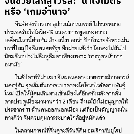
จีนช่วยโลกสู้ไวรัส: ‘น้ำใจไมตรี’
หรือ ‘เกมอำนาจ’
จีนจัดส่งทีมหมอ อุปกรณ์การแพทย์ ไปช่วยหลาย
ประเทศรับมือโควิด-19 แวดวงการทูตมองความ
เคลื่อนไหวนี้ต่างกัน ฝ่ายหนึ่งบอกว่า ปักกิ่งฉวยจังหวะเล่น
บทพี่ใหญ่ใจดีแทนสหรัฐฯ อีกฝ่ายแย้งว่า โลกคงไม่หันไป
นิยมจีนอย่างไม่ลืมหูลืมตาเพียงเพราะ ‘การทูตหน้ากาก
อนามัย’
ในสัปดาห์ที่ผ่านมา จีนผ่อนคลายมาตรการล็อกดาวน์
นครอู่ฮั่น จุดเริ่มต้นการระบาดของโคโรนาไวรัสสายพันธุ์
ใหม่ เปิดให้ผู้คนเดินทางเข้าเมืองได้อีกครั้งหลังจากลั่น
ดาลประตูเมืองมานานกว่า 2 เดือน ถึงแม้ยังไม่อนุญาตให้
ประชากร 11 ล้านคนออกนอกเมือง แต่ถือเป็นสัญญาณใน
ทางดีว่า จีนควบคุมการระบาดใกล้อยู่หมัดแล้ว
ในสถานการณ์ที่จีนดูจะดีวันดีคืน อเมริกากับยุโรป