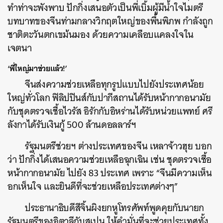
ทำท่าจะพังพาบ ปักกิ่งเสนอตัวเป็นพี่เบิ้มผู้มีน้ำใจไมตรี
บทบาทของจีนท่ามกลางวิกฤตใหญ่ของพื้นพิภพ กำลังถูก
ชาติตะวันตกเขม้นมอง ด้วยความเคลือบแคลงใจใน
เจตนา
‘พี่ใหญ่มาช่วยแล้ว!’
จีนส่งความช่วยเหลือทุกรูปแบบไปยังประเทศน้อย
ใหญ่ทั่วโลก ฟิลิปปินส์กับปากีสถานได้รับหน้ากากอนามัย
กับชุดตรวจเชื้อไวรัส อิรักกับอิหร่านได้รับหน่วยแพทย์ ศรี
ลังกาได้รับเงินกู้ 500 ล้านดอลลาร์ฯ
รัฐมนตรีช่วยฯ ต่างประเทศของจีน เหลาจ้าวฮุย บอก
ว่า ปักกิ่งได้เสนอความช่วยเหลือฉุกเฉิน เช่น ชุดตรวจเชื้อ
หน้ากากอนามัย ไปยัง 83 ประเทศ เพราะ “จีนมีความเห็น
อกเห็นใจ และยินดีที่จะช่วยเหลือประเทศต่างๆ”
ประธานาธิบดีสีจิ้นผิงยกหูโทรศัพท์พูดคุยกับนายก
รัฐมนตรีของอิตาลีกับสเปน ให้คำมั่นที่จะช่วยประเทศทั้ง