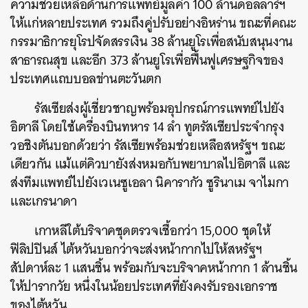
ความช่วยเหลือด้านการแพทย์มูลค่า 100 ล้านดอลลาร์ฯ
ให้แก่หลายประเทศ รวมถึงคู่ปรับอย่างอิหร่าน ขณะที่คณะ
กรรมาธิการยุโรปจัดสรรเงิน 38 ล้านยูโรเพื่อสนับสนุนงาน
สาธารณสุข และอีก 373 ล้านยูโรเพื่อฟื้นฟูเศรษฐกิจของ
ประเทศแถบบอลข่านตะวันตก
รัสเซียส่งผู้เชี่ยวชาญพร้อมอุปกรณ์การแพทย์ไปยัง
อิตาลี โดยใช้เครื่องบินทหาร 14 ลำ ทูตรัสเซียประจำกรุง
วอชิงตันบอกด้วยว่า รัสเซียพร้อมช่วยเหลือสหรัฐฯ ขณะ
เดียวกัน แม้แต่คิวบายังส่งหมอกับพยาบาลไปอิตาลี และ
ส่งทีมแพทย์ไปยังเวเนซูเอลา นิคารากัว ซูรินาเม จาไมกา
และเกรนาดา
เกาหลีใต้บริจาคชุดตรวจเชื้อกว่า 15,000 ชุดให้
ฟิลิปปินส์ ไต้หวันบอกว่าจะส่งหน้ากากไปให้สหรัฐฯ
สัปดาห์ละ 1 แสนชิ้น พร้อมกับจะบริจาคหน้ากาก 1 ล้านชิ้น
ให้ปารากวัย หนึ่งในน้อยประเทศที่ยังคงรับรองเอกราช
ของไต้หวัน