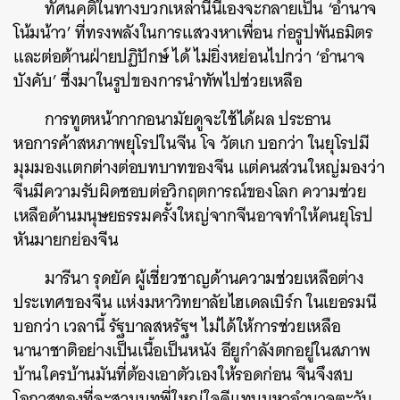
ทัศนคติในทางบวกเหล่านี้นี่เองจะกลายเป็น ‘อำนาจ
โน้มน้าว’ ที่ทรงพลังในการแสวงหาเพื่อน ก่อรูปพันธมิตร
และต่อต้านฝ่ายปฏิปักษ์ ได้ ไม่ยิ่งหย่อนไปกว่า ‘อำนาจ
บังคับ’ ซึ่งมาในรูปของการนำทัพไปช่วยเหลือ
การทูตหน้ากากอนามัยดูจะใช้ได้ผล ประธาน
หอการค้าสหภาพยุโรปในจีน โจ วัตเก บอกว่า ในยุโรปมี
มุมมองแตกต่างต่อบทบาทของจีน แต่คนส่วนใหญ่มองว่า
จีนมีความรับผิดชอบต่อวิกฤตการณ์ของโลก ความช่วย
เหลือด้านมนุษยธรรมครั้งใหญ่จากจีนอาจทำให้คนยุโรป
หันมายกย่องจีน
มารีนา รุดยัค ผู้เชี่ยวชาญด้านความช่วยเหลือต่าง
ประเทศของจีน แห่งมหาวิทยาลัยไฮเดลเบิร์ก ในเยอรมนี
บอกว่า เวลานี้ รัฐบาลสหรัฐฯ ไม่ได้ให้การช่วยเหลือ
นานาชาติอย่างเป็นเนื้อเป็นหนัง อียูกำลังตกอยู่ในสภาพ
บ้านใครบ้านมันที่ต้องเอาตัวเองให้รอดก่อน จีนจึงสบ
โอกาสทองที่จะสวมบทพี่ใหญ่ใจดีแทนมหาอำนาจตะวัน