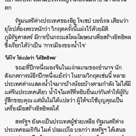
ตก
รัฐมนตรีต่างประเทศของอียู โจเซป บอร์เรล เตือนว่า
ยุโรปต้องตระหนักว่า วิกฤตครั้งนี้แฝงไว้ด้วยมิติ
ภูมิรัฐศาสตร์ มีการปั่นกระแสโหมโฆษณาเพื่อสร้างอิทธิพล
ซึ่งเรียกได้ว่าเป็น ‘การเมืองของน้ำใจ’
ค้นหา
‘ได้ใจ’ ใช่แปลว่า ‘ได้อิทธิพล’
SHARE
TWEET
LINE
EMAIL
ขณะที่ปีกหนึ่งมองจีนในแง่กลเกมของอำนาจ นัก
สังเกตการณ์อีกปีกหนึ่งแย้งว่า ในยามวิกฤตเช่นนี้ หลาย
ประเทศต่างแสดงน้ำใจมากบ้างน้อยบ้างตามกำลัง ไม่ได้มี
แต่จีนประเทศเดียว น้ำใจไมตรีที่หยิบยื่นแก่กันทำให้ผู้รับ
รู้สึกขอบคุณ แต่นั่นไม่ได้แปลว่า ผู้ให้จะใช้บุญคุณเป็น
เครื่องมือสร้างอิทธิพลได้
สหรัฐฯ ยังคงเป็นประเทศผู้ช่วยเหลือ รัฐมนตรีต่าง
ประเทศอเมริกัน ไมค์ ปอมเปโอ บอกว่า สหรัฐฯ ได้เสนอ