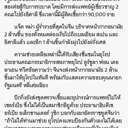
สองต่อสู้กับการระบาด โดยมีการส่งแพทย์ผู้เชี่ยวชาญ 2
คณะไปยังอิตาลี ซึ่งเวลานี้มีผู้ติดเชื้อกว่า 90,000 ราย
แจ็ค หม่า ผู้ร่ำรวยที่สุดในจีน บริจาคหน้ากากอนามัย
2 ล้านชิ้น ของทั้งหมดล่องเรือไปถึงเบลเยียม สเปน และ
อิตาลีแล้ว และอีก 1 ล้านชิ้นกำลังมุ่งไปยังฝรั่งเศส
ความช่วยเหลือเหล่านี้ได้รับเสียงชื่นชมในยุโรป
ประธานคณะกรรมาธิการสหภาพยุโรป อูร์ซูลา ฟอน เดอ
ลาเยน ทวีตข้อความว่า จีนจะส่งหน้ากากอนามัย 2 ล้าน
ชิ้นมาให้ยุโรปในทันที พร้อมกับแสดงความขอบคุณนายก
รัฐมนตรี หลี่เค่อเฉียง
ปักกิ่งยังส่งชุดตรวจเชื้อและอุปกรณ์การแพทย์ไปให้
เซอร์เบีย ซึ่งไม่ได้เป็นสมาชิกอียูด้วย ประธานาธิบดีเซ
อร์เบีย อเล็กซานเดอร์ วูซิก บอกกับเอกอัครราชทูตจีนว่า
“ถ้าไม่ได้ท่านมาช่วย ยุโรปคงแทบป้องกันตัวเองไม่ได้เลย