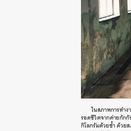
ในสภาพการทำงานดั
รอดชีวิตจากค่ายกักกั
กิโลกรัมด้วยซ้ำ ด้วย