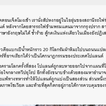
็ดตอนเจ็ดโมงเช้า เรานั่งสัปหงกอยู่ในไออุ่นของสถานีรถไฟช
ด์ หลังจากโดยสารรถไฟข้ามพรมแดนมาจากกรุงปราก สาธ
ษาอังกฤษไม่ได้ ซ้ำร้าย ตู้กดเงินแห่งเดียวในเมืองยังปฏ
ียวคือแบกเป้น้ำหนักราว 20 กิโลกรัมฝ่าหิมะไปบนถนนแป
สตร์ที่อาจเรียกได้ว่าเป็นโศกนาฏกรรมของประเทศโปแลนด์
สงครามโลกครั้งที่สอง โปแลนด์ถูกลบหายออกไปจากแผนที่โลก
ือใจกลางทวีปยุโรป อีกทั้งยังขนาบข้างด้วยสองมหาอำนา
ยแพ้ทางทหารทำให้โปแลนด์ถูกแบ่งเป็นสองส่วน ส่วนหนึ
สหภาพโซเวียต และท้ายที่สุดก็ตกอยู่ภายใต้การควบคุมของ