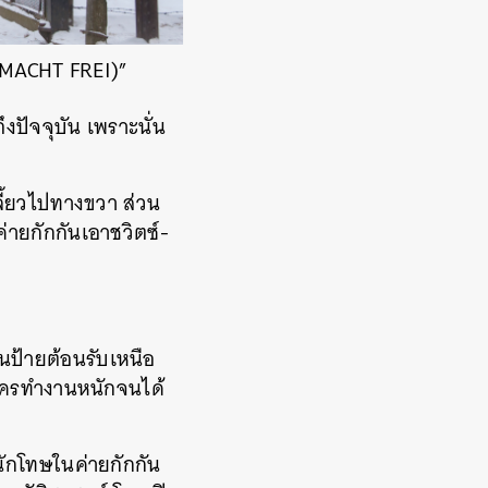
T MACHT FREI)”
งปัจจุบัน เพราะนั่น
ี้ยวไปทางขวา ส่วน
่ายกักกันเอาชวิตซ์-
ป้ายต้อนรับเหนือ
ีใครทำงานหนักจนได้
งนักโทษในค่ายกักกัน