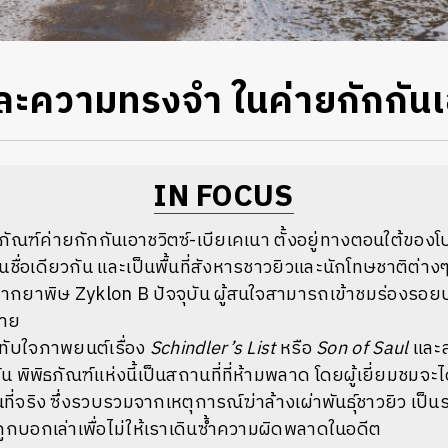
ความทรงจำ ในค่ายกักกันเอ
IN FOCUS
ภัณฑ์ค่ายกักกันเอาชวิตซ์-เบียเคเนา
ตั้งอยู่ทางตอนใต้ของโป
นชื่อเดียวกัน และเป็นพื้นที่สังหารชาวยิวและนักโทษชาติต่างๆ 
จากยาพิษ
Zyklon B ปัจจุบัน ผู้สนใจสามารถเข้าชมร่องรอยป
่าย
ะทับใจภาพยนต์เรื่อง
Schindler’s List
หรือ
Son of Saul
และส
น พิพิธภัณฑ์แห่งนี้เป็นสถานที่ที่ห้ามพลาด โดยผู้เยี่ยมชมจ
ที่จริง ซึ่งรวบรวมจากเหตุการณ์ฆ่าล้างเผ่าพันธุ์ชาวยิว เป
่ถูกบอกเล่าเพื่อไม่ให้เราเดินซ้ำความผิดพลาดในอดีต