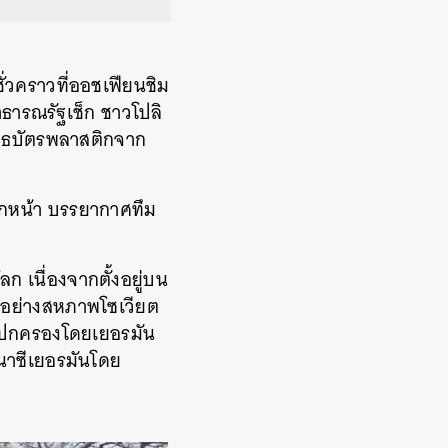
ั่วคราวที่ออชเฟียนชิม
ารณรัฐเช็ก ชาวโปลิ
ิเสธบัตรพลาสติกจาก
ลกหน้า บรรยากาศทึม
 เนื่องจากตั้งอยู่บน
จอย่างสหภาพโซเวียต
่งปกครองโดยเยอรมัน
นาซีเยอรมันโดย