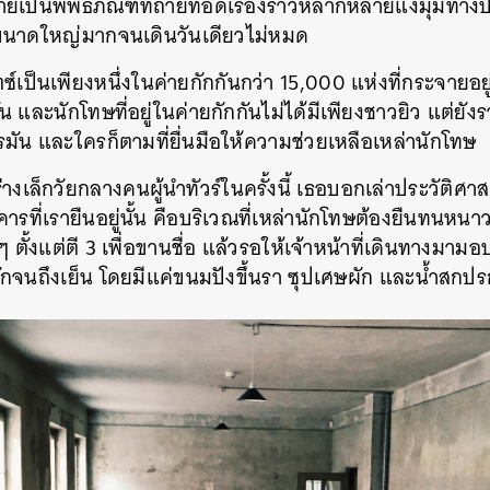
ลายเป็นพิพิธภัณฑ์ที่ถ่ายทอดเรื่องราวหลากหลายแง่มุมทางป
็มีขนาดใหญ่มากจนเดินวันเดียวไม่หมด
ซ์เป็นเพียงหนึ่งในค่ายกักกันกว่า 15,000 แห่งที่กระจายอยู่
 และนักโทษที่อยู่ในค่ายกักกันไม่ได้มีเพียงชาวยิว แต่ยัง
รมัน และใครก็ตามที่ยื่นมือให้ความช่วยเหลือเหล่านักโทษ
งเล็กวัยกลางคนผู้นำทัวร์ในครั้งนี้ เธอบอกเล่าประวัติศาสต
ารที่เรายืนอยู่นั้น คือบริเวณที่เหล่านักโทษต้องยืนทนหน
ๆ ตั้งแต่ตี 3 เพื่อขานชื่อ แล้วรอให้เจ้าหน้าที่เดินทางม
กจนถึงเย็น โดยมีแค่ขนมปังขึ้นรา ซุปเศษผัก และน้ำสกปร