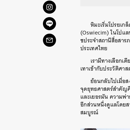
หิมะเริ่มโปรยเกล
(Oswiecim) ในโปแลน
ชประจำสถานีสื่อสารภา
ประเทศไทย
เรามีทางเลือกเด
เทาเข้ากับประวัติศา
ย้อนกลับไปเมื่อ
จุดยุทธศาสตร์สำคัญค
และเยอรมัน ความพ่า
อีกส่วนหนึ่งดูแลโดย
สมบูรณ์