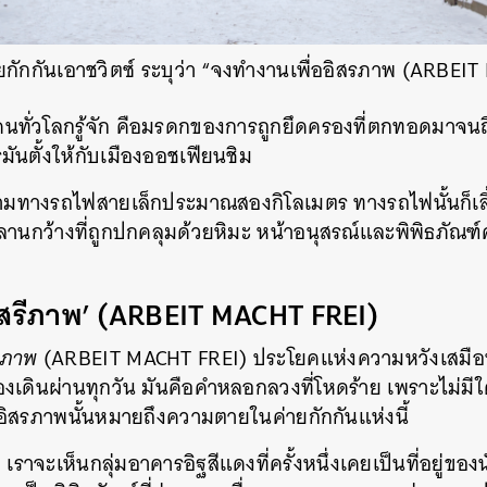
SHARE
TWEET
LINE
EMAIL
ายกักกันเอาชวิตซ์ ระบุว่า “จงทำงานเพื่ออิสรภาพ (ARBEI
ที่คนทั่วโลกรู้จัก คือมรดกของการถูกยึดครองที่ตกทอดมาจนถึ
รมันตั้งให้กับเมืองออชเฟียนชิม
ามทางรถไฟสายเล็กประมาณสองกิโลเมตร ทางรถไฟนั้นก็เล
านกว้างที่ถูกปกคลุมด้วยหิมะ หน้าอนุสรณ์และพิพิธภัณฑ์ค
เสรีภาพ’ (ARBEIT MACHT FREI)
สรภาพ
(ARBEIT MACHT FREI) ประโยคแห่งความหวังเสมือน
้องเดินผ่านทุกวัน มันคือคำหลอกลวงที่โหดร้าย เพราะไม่ม
าอิสรภาพนั้นหมายถึงความตายในค่ายกักกันแห่งนี้
า เราจะเห็นกลุ่มอาคารอิฐสีแดงที่ครั้งหนึ่งเคยเป็นที่อยู่ขอ